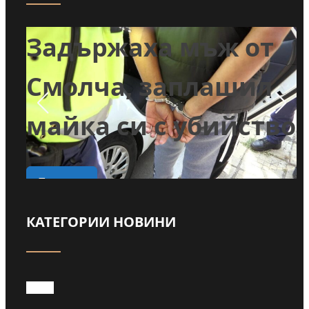
т
Задържаха мъж от
и
Смолча, заплашил
майка си с убийство
о
Прочети
КАТЕГОРИИ НОВИНИ