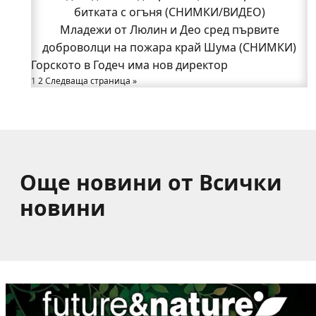
битката с огъня (СНИМКИ/ВИДЕО)
битката с огъня (СНИМКИ/ВИДЕО)
Полицията влиза в селата
Младежи от Люлин и Део сред първите
Възможни са прекъсвания на тока утре в части
доброволци на пожара край Шума (СНИМКИ)
Горското в Годеч има нов директор
от община Годеч
1
Какво накара Яна и Станимир да изберат Годеч
2
Следваща страница »
пред живота в чужбина? (ВИДЕО)
Още новини от Всички
новини