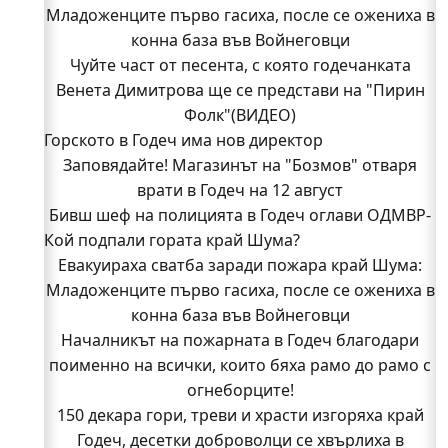
Младоженците първо гасиха, после се ожениха в
конна база във Войнеговци
Чуйте част от песента, с която годечанката
Венета Димитрова ще се представи на "Пирин
Фолк"(ВИДЕО)
Горското в Годеч има нов директор
Заповядайте! Магазинът на "Бозмов" отваря
врати в Годеч на 12 август
Бивш шеф на полицията в Годеч оглави ОДМВР-
Кой подпали гората край Шума?
Видин
Кой подпали гората край Шума?
Евакуираха сватба заради пожара край Шума:
Младоженците първо гасиха, после се ожениха в
Младежи от Люлин и Део сред първите
доброволци на пожара край Шума (СНИМКИ)
конна база във Войнеговци
Началникът на пожарната в Годеч благодари
Началникът на пожарната в Годеч благодари
поименно на всички, които бяха рамо до рамо с
поименно на всички, които бяха рамо до рамо с
огнеборците!
огнеборците!
150 декара гори, треви и храсти изгоряха край
150 декара гори, треви и храсти изгоряха край
Годеч, десетки доброволци се хвърлиха в
Годеч, десетки доброволци се хвърлиха в