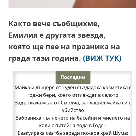
Както вече съобщихме,
Емилия е другата звезда,
която ще пее на празника на
града тази година.
(ВИЖ ТУК)
Последни
Майка и дъщеря от Туден създадоха козметика с
годжи бери, което отглеждат в селото
Задържаха мъж от Смолча, заплашил майка си с
убийство
Забраниха пълненето на басейни и миенето на
коли с питейна вода в Годеч
Евакуираха сватба заради пожара край Шума: