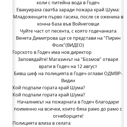
коли с питейна вода в Годеч
Евакуираха сватба заради пожара край Шума:
Младоженците първо гасиха, после се ожениха в
конна база във Войнеговци
Чуйте част от песента, с която годечанката
Венета Димитрова ще се представи на "Пирин
Фолк"(ВИДЕО)
Горското в Годеч има нов директор
Заповядайте! Магазинът на "Бозмов" отваря
врати в Годеч на 12 август
Бивш шеф на полицията в Годеч оглави ОДМВР-
Видин
Кой подпали гората край Шума?
Кой подпали гората край Шума?
Младежи от Люлин и Део сред първите
доброволци на пожара край Шума (СНИМКИ)
Началникът на пожарната в Годеч благодари
поименно на всички, които бяха рамо до рамо с
Началникът на пожарната в Годеч благодари
поименно на всички, които бяха рамо до рамо с
огнеборците!
Полицията влиза в селата
огнеборците!