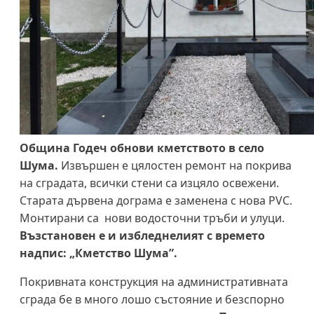
Община Годеч обнови кметството в село
Шума.
Извършен е цялостен ремонт на покрива
на сградата, всички стени са изцяло освежени.
Старата дървена дограма е заменена с нова PVC.
Монтирани са нови водосточни тръби и улуци.
Възстановен е и избледнелият с времето
надпис: „Кметство Шума”.
Покривната конструкция на административната
сграда бе в много лошо състояние и безспорно