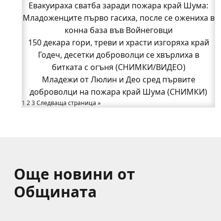
150 декара гори, треви и храсти изгоряха край
Евакуираха сватба заради пожара край Шума:
Младоженците първо гасиха, после се ожениха в
Годеч, десетки доброволци се хвърлиха в
битката с огъня (СНИМКИ/ВИДЕО)
конна база във Войнеговци
Полицията влиза в селата
150 декара гори, треви и храсти изгоряха край
Възможни са прекъсвания на тока утре в части
Годеч, десетки доброволци се хвърлиха в
битката с огъня (СНИМКИ/ВИДЕО)
от община Годеч
Какво накара Яна и Станимир да изберат Годеч
Младежи от Люлин и Део сред първите
доброволци на пожара край Шума (СНИМКИ)
пред живота в чужбина? (ВИДЕО)
Родов оброк събра поколения под старата круша
1
2
3
Следваща страница »
в Букоровци, гостите опитаха вкуса на Годеч
(ВИДЕО)
Още новини от
Общината