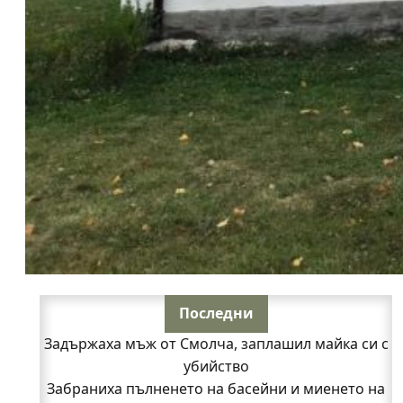
Последни
Задържаха мъж от Смолча, заплашил майка си с
убийство
Забраниха пълненето на басейни и миенето на