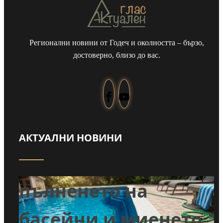
Регионални новини от Годеч и околността – бързо,
достоверно, близо до вас.
АКТУАЛНИ НОВИНИ
Забраниха
т
пълненето на
л
басейни и миенето