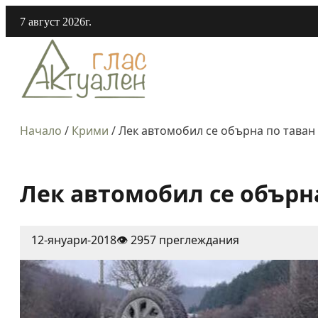
7 август 2026г.
Начало
/
Крими
/
Лек автомобил се обърна по таван
Лек автомобил се обърн
12-януари-2018
👁️ 2957 преглеждания