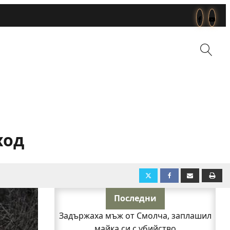
ход
Последни
Задържаха мъж от Смолча, заплашил
майка си с убийство