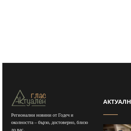
АКТУАЛ
Регионални новини от Годеч и
околността – бързо, достоверно, близо
до вас.