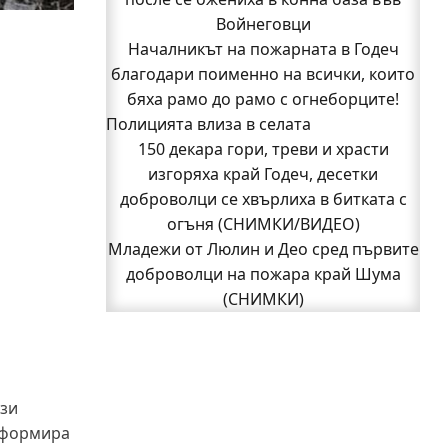
Войнеговци
(СНИМКИ)
Началникът на пожарната в Годеч
Началникът на пожарната в Годеч
благодари поименно на всички, които
благодари поименно на всички, които
бяха рамо до рамо с огнеборците!
бяха рамо до рамо с огнеборците!
Полицията влиза в селата
150 декара гори, треви и храсти
150 декара гори, треви и храсти
изгоряха край Годеч, десетки
доброволци се хвърлиха в битката с
изгоряха край Годеч, десетки
доброволци се хвърлиха в битката с
огъня (СНИМКИ/ВИДЕО)
Полицията влиза в селата
огъня (СНИМКИ/ВИДЕО)
Възможни са прекъсвания на тока утре
Младежи от Люлин и Део сред първите
доброволци на пожара край Шума
в части от община Годеч
Какво накара Яна и Станимир да
(СНИМКИ)
1
изберат Годеч пред живота в чужбина?
2
Следваща страница »
(ВИДЕО)
Родов оброк събра поколения под
старата круша в Букоровци, гостите
ази
опитаха вкуса на Годеч (ВИДЕО)
нформира