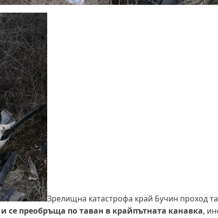
Зрелищна катастрофа край Бучин проход т
и се преобръща по таван в крайпътната канавка
, и