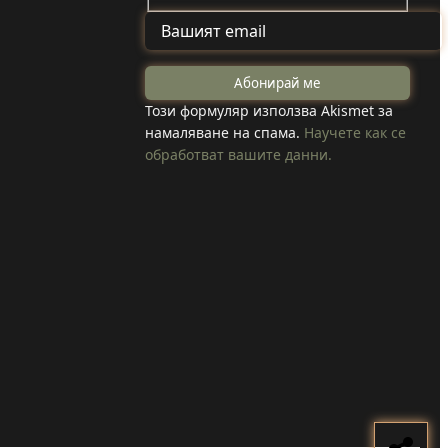
ай
Задържаха мъж
от Смолча,
ите
Този формуляр използва Akismet за
намаляване на спама.
Научете как се
заплашил
обработват вашите данни.
ха,
майка си с
убийство
конна
Прочети
и