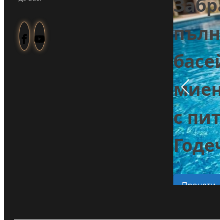
Забр
Задържаха мъж
пълн
от Смолча,
е
басе
заплашил
миен
майка си с
с пи
убийство
на
Годе
Прочети
Прочети