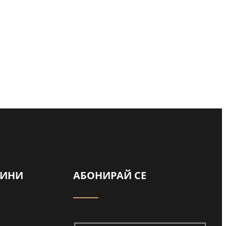
а
ВИНИ
АБОНИРАЙ СЕ
ади