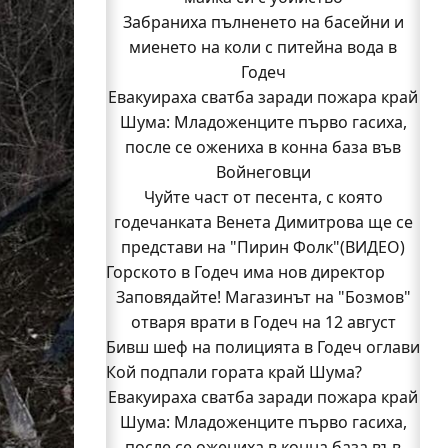
Забраниха пълненето на басейни и
миенето на коли с питейна вода в
Годеч
Евакуираха сватба заради пожара край
Шума: Младоженците първо гасиха,
после се ожениха в конна база във
Войнеговци
Чуйте част от песента, с която
годечанката Венета Димитрова ще се
представи на "Пирин Фолк"(ВИДЕО)
Горското в Годеч има нов директор
Заповядайте! Магазинът на "Бозмов"
отваря врати в Годеч на 12 август
Бивш шеф на полицията в Годеч оглави
Кой подпали гората край Шума?
ОДМВР-Видин
Кой подпали гората край Шума?
Евакуираха сватба заради пожара край
Младежи от Люлин и Део сред първите
Шума: Младоженците първо гасиха,
после се ожениха в конна база във
доброволци на пожара край Шума