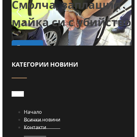
и
Смолча, заплашил
майка си с убийство
о
Прочети
КАТЕГОРИИ НОВИНИ
Начало
Всички новини
Контакти