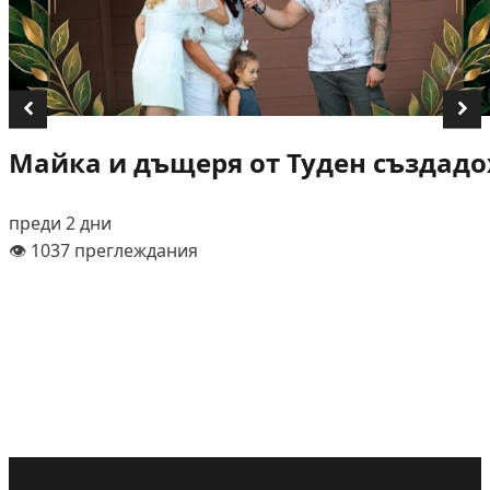
Майка и дъщеря от Туден създадох
преди 2 дни
👁️ 1037 преглеждания