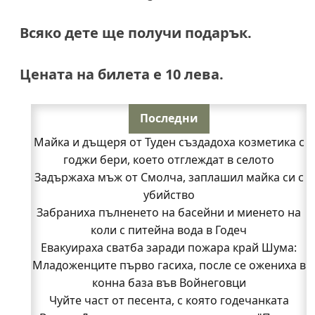
Всяко дете ще получи подарък.
Цената на билета е 10 лева.
Последни
Майка и дъщеря от Туден създадоха козметика с
годжи бери, което отглеждат в селото
Задържаха мъж от Смолча, заплашил майка си с
убийство
Забраниха пълненето на басейни и миенето на
коли с питейна вода в Годеч
Евакуираха сватба заради пожара край Шума:
Младоженците първо гасиха, после се ожениха в
конна база във Войнеговци
Чуйте част от песента, с която годечанката