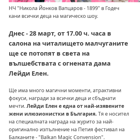
НЧ "Никола Йонков Вапцаров - 1899" в Годеч
кани всички деца на магическо шоу.
Днес - 28 март, от 17.00 ч. часа в
салона на читалището малчуганите
ще се потопят в света на
вълшебствата с огнената дама
Лейди Елен.
Ще има много магични моменти, атрактивни
фокуси, награди за всички деца и сбъднати
мечти.
Лейди Елен е една от най-изявените
жени илюзионистки в България.
Тя е носител
на специалната награда на журито за най-
оригинално изпълнение на Петия фести
вал на
Балканите - "Balkan Magic Convension".