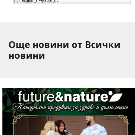
1
2
Следваща страница »
от община Годеч
Какво накара Яна и Станимир да изберат Годеч
пред живота в чужбина? (ВИДЕО)
Още новини от Всички
новини