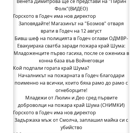
Венета Димитрова ще се представи на "Пирин
Фолк"(ВИДЕО)
Горското в Годеч има нов директор
Заповядайте! Магазинът на "Бозмов" отваря
врати в Годеч на 12 август
Бивш шеф на полицията в Годеч оглави ОДМВР-
Евакуираха сватба заради пожара край Шума:
Видин
Кой подпали гората край Шума?
Младоженците първо гасиха, после се ожениха в
Младежи от Люлин и Део сред първите
конна база във Войнеговци
Кой подпали гората край Шума?
доброволци на пожара край Шума (СНИМКИ)
Началникът на пожарната в Годеч благодари
Началникът на пожарната в Годеч благодари
поименно на всички, които бяха рамо до рамо с
поименно на всички, които бяха рамо до рамо с
огнеборците!
огнеборците!
150 декара гори, треви и храсти изгоряха край
Младежи от Люлин и Део сред първите
доброволци на пожара край Шума (СНИМКИ)
Годеч, десетки доброволци се хвърлиха в
Горското в Годеч има нов директор
битката с огъня (СНИМКИ/ВИДЕО)
Полицията влиза в селата
Задържаха мъж от Смолча, заплашил майка си с
Възможни са прекъсвания на тока утре в части
убийство