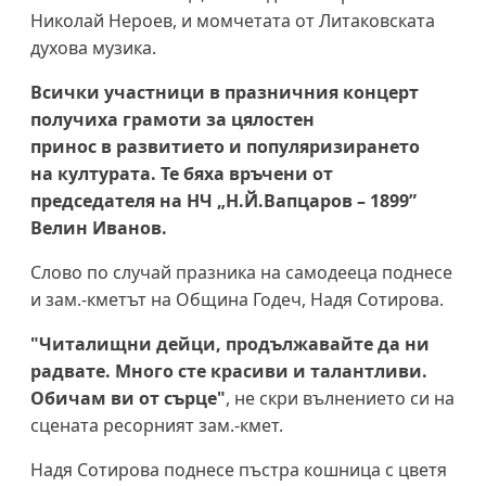
Николай Нероев, и момчетата от Литаковската
духова музика.
Всички участници в празничния концерт
получиха грамоти за цялостен
принос в развитието и популяризирането
на културата. Те бяха връчени от
председателя на НЧ „Н.Й.Вапцаров – 1899”
Велин Иванов.
Слово по случай празника на самодееца поднесе
и зам.-кметът на Община Годеч, Надя Сотирова.
"Читалищни дейци, продължавайте да ни
радвате. Много сте красиви и талантливи.
Обичам ви от сърце"
, не скри вълнението си на
сцената ресорният зам.-кмет.
Надя Сотирова поднесе пъстра кошница с цветя