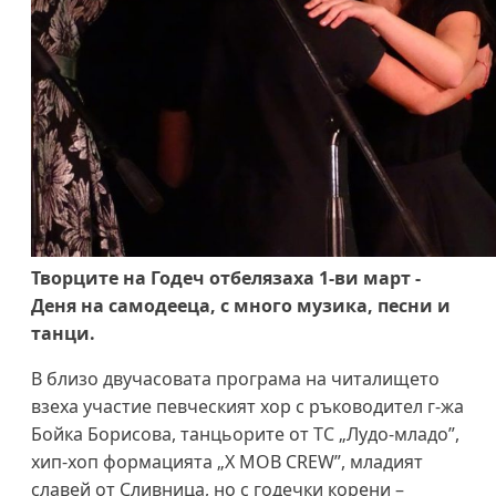
Творците на Годеч отбелязаха 1-ви март -
Деня на самодееца, с много музика, песни и
танци.
В близо двучасовата програма на читалището
взеха участие певческият хор с ръководител г-жа
Бойка Борисова, танцьорите от ТС „Лудо-младо”,
хип-хоп формацията „X MOB CREW”, младият
славей от Сливница, но с годечки корени –