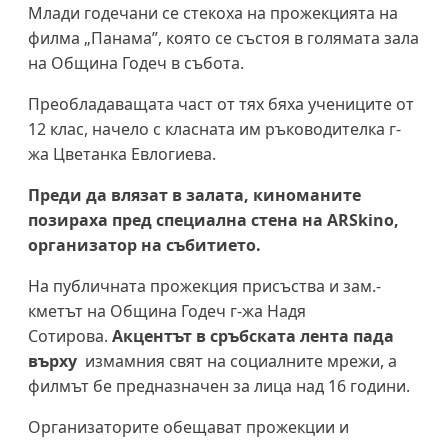
Млади годечани се стекоха на прожекцията на
филма „Панама”, която се състоя в голямата зала
на Община Годеч в събота.
Преобладаващата част от тях бяха учениците от
12 клас, начело с класната им ръководителка г-
жа Цветанка Евлогиева.
Преди да влязат в залата, киноманите
позираха пред специална стена на
ARSkino
,
организатор на събитието.
На публичната прожекция присъства и зам.-
кметът на Община Годеч г-жа Надя
Сотирова.
Акцентът в сръбската лента пада
върху
измамния свят на социалните мрежи, а
филмът бе предназначен за лица над 16 години.
Организаторите обещават прожекции и