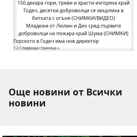
150 декара гори, треви и храсти изгоряха край
150 декара гори, треви и храсти изгоряха край
Годеч, десетки доброволци се хвърлиха в
Годеч, десетки доброволци се хвърлиха в
битката с огъня (СНИМКИ/ВИДЕО)
битката с огъня (СНИМКИ/ВИДЕО)
Полицията влиза в селата
Младежи от Люлин и Део сред първите
Възможни са прекъсвания на тока утре в части
доброволци на пожара край Шума (СНИМКИ)
Горското в Годеч има нов директор
от община Годеч
1
Какво накара Яна и Станимир да изберат Годеч
2
Следваща страница »
пред живота в чужбина? (ВИДЕО)
Още новини от Всички
новини