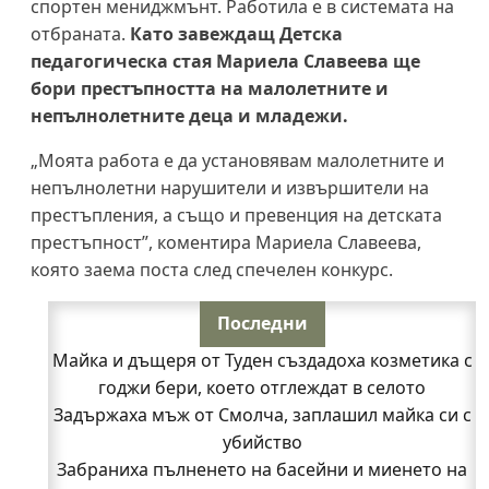
спортен мениджмънт. Работила е в системата на
отбраната.
Като завеждащ Детска
педагогическа стая Мариела Славеева ще
бори престъпността на малолетните и
непълнолетните деца и младежи.
„Моята работа е да установявам малолетните и
непълнолетни нарушители и извършители на
престъпления, а също и превенция на детската
престъпност”, коментира Мариела Славеева,
която заема поста след спечелен конкурс.
Последни
Майка и дъщеря от Туден създадоха козметика с
годжи бери, което отглеждат в селото
Задържаха мъж от Смолча, заплашил майка си с
убийство
Забраниха пълненето на басейни и миенето на