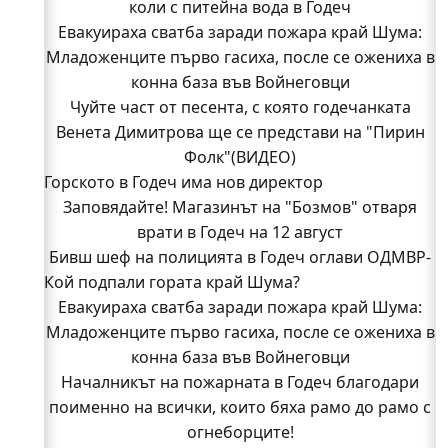
коли с питейна вода в Годеч
Евакуираха сватба заради пожара край Шума:
Младоженците първо гасиха, после се ожениха в
конна база във Войнеговци
Чуйте част от песента, с която годечанката
Венета Димитрова ще се представи на "Пирин
Фолк"(ВИДЕО)
Горското в Годеч има нов директор
Заповядайте! Магазинът на "Бозмов" отваря
врати в Годеч на 12 август
Бивш шеф на полицията в Годеч оглави ОДМВР-
Кой подпали гората край Шума?
Видин
Кой подпали гората край Шума?
Евакуираха сватба заради пожара край Шума:
Младоженците първо гасиха, после се ожениха в
Младежи от Люлин и Део сред първите
доброволци на пожара край Шума (СНИМКИ)
конна база във Войнеговци
Началникът на пожарната в Годеч благодари
Началникът на пожарната в Годеч благодари
поименно на всички, които бяха рамо до рамо с
поименно на всички, които бяха рамо до рамо с
огнеборците!
огнеборците!