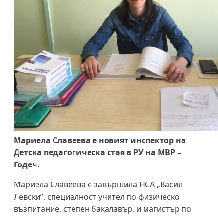
Мариела Славеева е новият инспектор на
Детска педагогическа стая в РУ на МВР –
Годеч.
Мариела Славеева е завършила НСА „Васил
Левски”, специалност учител по физическо
възпитание, степен бакалавър, и магистър по