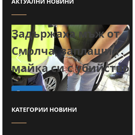
АКТУАЛНИ НОВИНИ
т
Задържаха мъж от
и
Смолча, заплашил
майка си с убийство
о
Прочети
КАТЕГОРИИ НОВИНИ