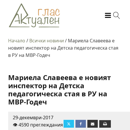
Начало
/
Всички новини
/
Мариела Славеева е
новият инспектор на Детска педагогическа стая
в РУ на МВР-Годеч
Мариела Славеева е новият
инспектор на Детска
педагогическа стая в РУ на
МВР-Годеч
29-декември-2017
👁️ 4590 преглеждания