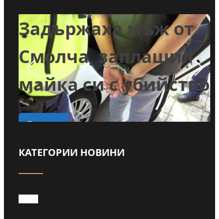
т
Задържаха мъж от
и
Смолча, заплашил
майка си с убийство
о
Прочети
КАТЕГОРИИ НОВИНИ