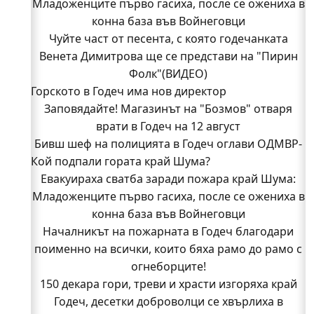
Младоженците първо гасиха, после се ожениха в
конна база във Войнеговци
Чуйте част от песента, с която годечанката
Венета Димитрова ще се представи на "Пирин
Фолк"(ВИДЕО)
Горското в Годеч има нов директор
Заповядайте! Магазинът на "Бозмов" отваря
врати в Годеч на 12 август
Бивш шеф на полицията в Годеч оглави ОДМВР-
Кой подпали гората край Шума?
Видин
Кой подпали гората край Шума?
Евакуираха сватба заради пожара край Шума:
Младоженците първо гасиха, после се ожениха в
Младежи от Люлин и Део сред първите
доброволци на пожара край Шума (СНИМКИ)
конна база във Войнеговци
Началникът на пожарната в Годеч благодари
Началникът на пожарната в Годеч благодари
поименно на всички, които бяха рамо до рамо с
поименно на всички, които бяха рамо до рамо с
огнеборците!
огнеборците!
150 декара гори, треви и храсти изгоряха край
150 декара гори, треви и храсти изгоряха край
Годеч, десетки доброволци се хвърлиха в
Годеч, десетки доброволци се хвърлиха в