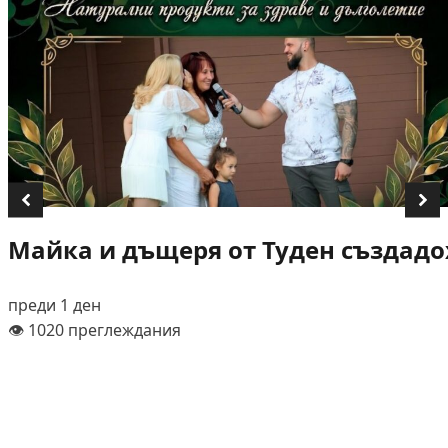
Майка и дъщеря от Туден създадох
преди 1 ден
👁️ 1020 преглеждания