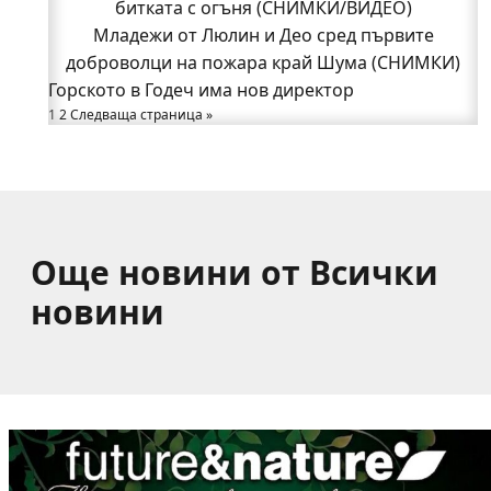
битката с огъня (СНИМКИ/ВИДЕО)
битката с огъня (СНИМКИ/ВИДЕО)
Полицията влиза в селата
Младежи от Люлин и Део сред първите
Възможни са прекъсвания на тока утре в части
доброволци на пожара край Шума (СНИМКИ)
Горското в Годеч има нов директор
от община Годеч
1
Какво накара Яна и Станимир да изберат Годеч
2
Следваща страница »
пред живота в чужбина? (ВИДЕО)
Още новини от Всички
новини