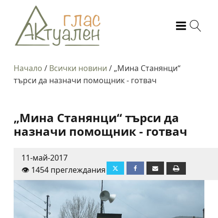
Начало
/
Всички новини
/
„Мина Станянци“
търси да назначи помощник - готвач
„Мина Станянци“ търси да
назначи помощник - готвач
11-май-2017
👁️ 1454 преглеждания