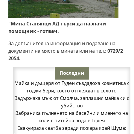
"Мина Станянци АД търси да назначи
помощник - готвач.
За допълнителна информация и подаване на
документи на място в мината или на тел.:
0729/2
2054.
Последни
Майка и дъщеря от Туден създадоха козметика с
годжи бери, което отглеждат в селото
Задържаха мъж от Смолча, заплашил майка си с
убийство
Забраниха пълненето на басейни и миенето на
коли с питейна вода в Годеч
Евакуираха сватба заради пожара край Шума: