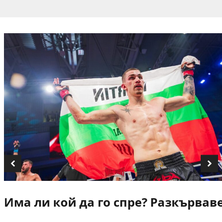
Има ли кой да го спре? Разкървав