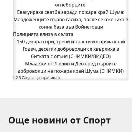
поименно на всички, които бяха рамо до рамо с
огнеборците!
Евакуираха сватба заради пожара край Шума:
огнеборците!
Младоженците първо гасиха, после се ожениха в
150 декара гори, треви и храсти изгоряха край
Годеч, десетки доброволци се хвърлиха в
конна база във Войнеговци
Полицията влиза в селата
битката с огъня (СНИМКИ/ВИДЕО)
Полицията влиза в селата
150 декара гори, треви и храсти изгоряха край
Възможни са прекъсвания на тока утре в части
Годеч, десетки доброволци се хвърлиха в
битката с огъня (СНИМКИ/ВИДЕО)
от община Годеч
Какво накара Яна и Станимир да изберат Годеч
Младежи от Люлин и Део сред първите
доброволци на пожара край Шума (СНИМКИ)
пред живота в чужбина? (ВИДЕО)
Родов оброк събра поколения под старата круша
1
2
3
Следваща страница »
в Букоровци, гостите опитаха вкуса на Годеч
(ВИДЕО)
Още новини от Спорт