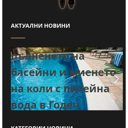
АКТУАЛНИ НОВИНИ
Забраниха
т
пълненето на
л
басейни и миенето
во
на коли с питейна
вода в Годеч