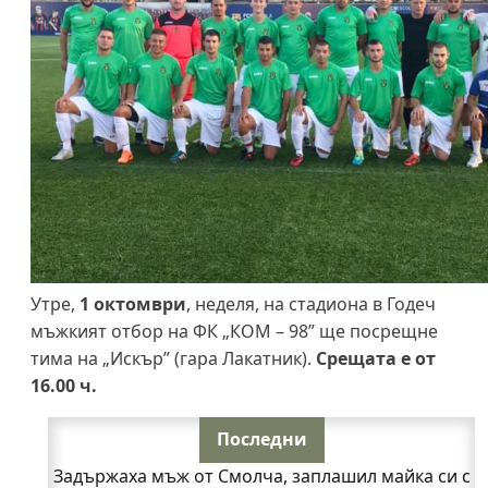
Утре,
1 октомври
, неделя, на стадиона в Годеч
мъжкият отбор на ФК „КОМ – 98” ще посрещне
тима на „Искър” (гара Лакатник).
Срещата е от
16.00 ч.
Последни
Задържаха мъж от Смолча, заплашил майка си с