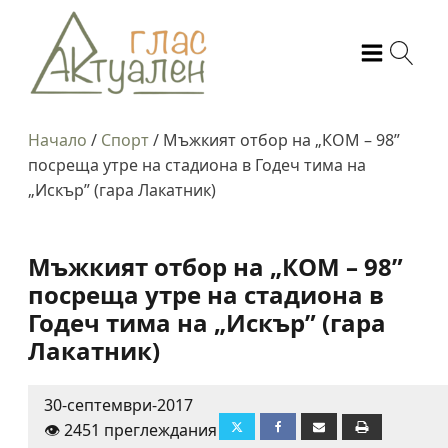
Начало
/
Спорт
/
Мъжкият отбор на „КОМ – 98”
посреща утре на стадиона в Годеч тима на
„Искър” (гара Лакатник)
Мъжкият отбор на „КОМ – 98”
посреща утре на стадиона в
Годеч тима на „Искър” (гара
Лакатник)
30-септември-2017
👁️ 2451 преглеждания