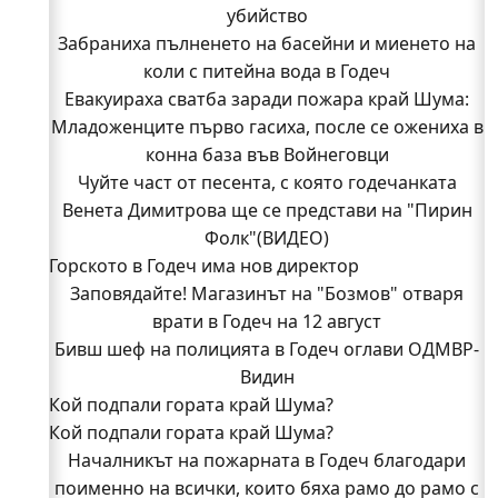
убийство
Забраниха пълненето на басейни и миенето на
коли с питейна вода в Годеч
Евакуираха сватба заради пожара край Шума:
Младоженците първо гасиха, после се ожениха в
конна база във Войнеговци
Чуйте част от песента, с която годечанката
Венета Димитрова ще се представи на "Пирин
Фолк"(ВИДЕО)
Горското в Годеч има нов директор
Заповядайте! Магазинът на "Бозмов" отваря
врати в Годеч на 12 август
Бивш шеф на полицията в Годеч оглави ОДМВР-
Видин
Кой подпали гората край Шума?
Кой подпали гората край Шума?
Младежи от Люлин и Део сред първите
доброволци на пожара край Шума (СНИМКИ)
Началникът на пожарната в Годеч благодари
поименно на всички, които бяха рамо до рамо с
Началникът на пожарната в Годеч благодари