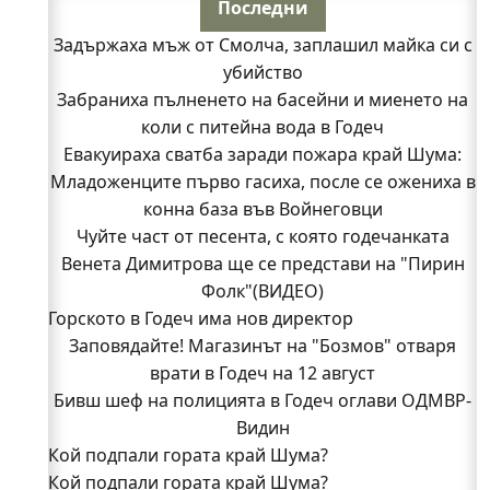
Последни
Задържаха мъж от Смолча, заплашил майка си с
убийство
Забраниха пълненето на басейни и миенето на
коли с питейна вода в Годеч
Евакуираха сватба заради пожара край Шума:
Младоженците първо гасиха, после се ожениха в
конна база във Войнеговци
Чуйте част от песента, с която годечанката
Венета Димитрова ще се представи на "Пирин
Фолк"(ВИДЕО)
Горското в Годеч има нов директор
Заповядайте! Магазинът на "Бозмов" отваря
врати в Годеч на 12 август
Бивш шеф на полицията в Годеч оглави ОДМВР-
Видин
Кой подпали гората край Шума?
Кой подпали гората край Шума?
Младежи от Люлин и Део сред първите