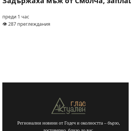
Задържаха мъж от Смолча, заплаш
преди 1 час
👁️ 287 преглеждания
Регионални новини от Годеч и околността – бързо,
достоверно, близо до вас.