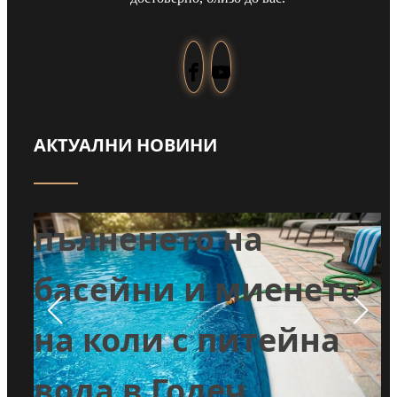
АКТУАЛНИ НОВИНИ
Забраниха
т
пълненето на
л
басейни и миенето
во
на коли с питейна
вода в Годеч