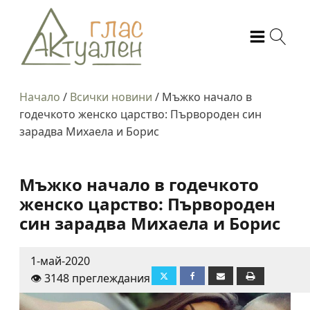
Начало
/
Всички новини
/
Мъжко начало в
годечкото женско царство: Първороден син
зарадва Михаела и Борис
Мъжко начало в годечкото
женско царство: Първороден
син зарадва Михаела и Борис
1-май-2020
👁️ 3148 преглеждания