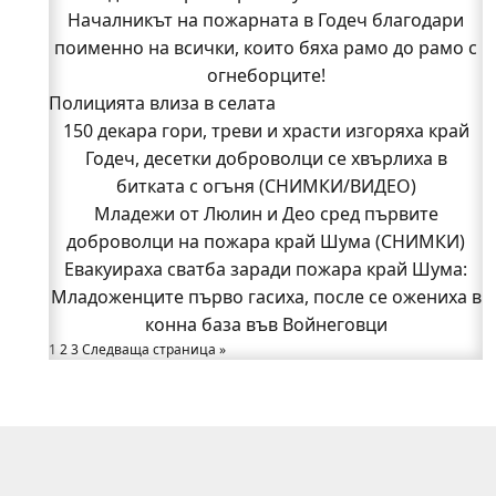
доброволци на пожара край Шума (СНИМКИ)
Началникът на пожарната в Годеч благодари
поименно на всички, които бяха рамо до рамо с
Началникът на пожарната в Годеч благодари
поименно на всички, които бяха рамо до рамо с
огнеборците!
Полицията влиза в селата
огнеборците!
150 декара гори, треви и храсти изгоряха край
150 декара гори, треви и храсти изгоряха край
Годеч, десетки доброволци се хвърлиха в
Годеч, десетки доброволци се хвърлиха в
битката с огъня (СНИМКИ/ВИДЕО)
битката с огъня (СНИМКИ/ВИДЕО)
Полицията влиза в селата
Младежи от Люлин и Део сред първите
Възможни са прекъсвания на тока утре в части
доброволци на пожара край Шума (СНИМКИ)
Евакуираха сватба заради пожара край Шума:
от община Годеч
Младоженците първо гасиха, после се ожениха в
Какво накара Яна и Станимир да изберат Годеч
пред живота в чужбина? (ВИДЕО)
конна база във Войнеговци
Родов оброк събра поколения под старата круша
1
2
3
Следваща страница »
в Букоровци, гостите опитаха вкуса на Годеч
(ВИДЕО)