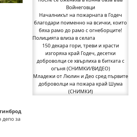
Войнеговци
(СНИМКИ)
Началникът на пожарната в Годеч
Началникът на пожарната в Годеч
благодари поименно на всички, които
благодари поименно на всички, които
бяха рамо до рамо с огнеборците!
бяха рамо до рамо с огнеборците!
Полицията влиза в селата
150 декара гори, треви и храсти
150 декара гори, треви и храсти
изгоряха край Годеч, десетки
доброволци се хвърлиха в битката с
изгоряха край Годеч, десетки
доброволци се хвърлиха в битката с
огъня (СНИМКИ/ВИДЕО)
Полицията влиза в селата
огъня (СНИМКИ/ВИДЕО)
Възможни са прекъсвания на тока утре
Младежи от Люлин и Део сред първите
доброволци на пожара край Шума
в части от община Годеч
Какво накара Яна и Станимир да
(СНИМКИ)
1
изберат Годеч пред живота в чужбина?
2
Следваща страница »
(ВИДЕО)
стинброд
Родов оброк събра поколения под
 депо за
старата круша в Букоровци, гостите
опитаха вкуса на Годеч (ВИДЕО)