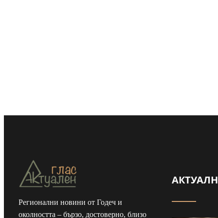
АКТУАЛ
Регионални новини от Годеч и
околността – бързо, достоверно, близо