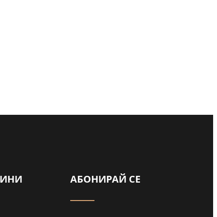
а
ВИНИ
АБОНИРАЙ СЕ
ади