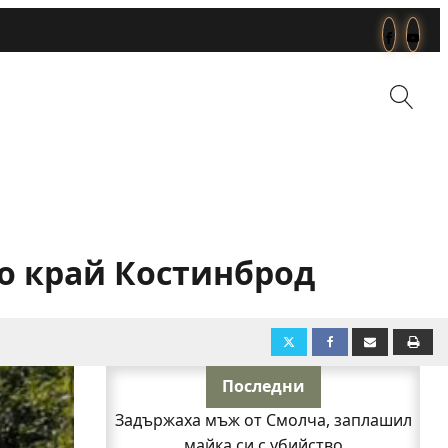
о край Костинброд
Последни
Задържаха мъж от Смолча, заплашил
майка си с убийство