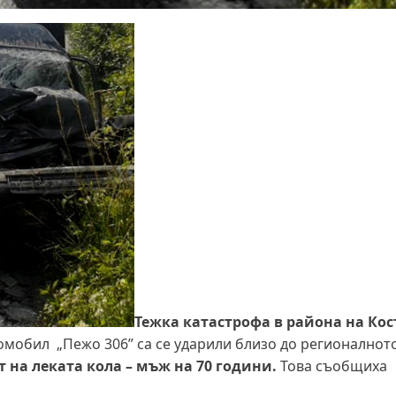
Тежка катастрофа в района на Ко
мобил „Пежо 306” са се ударили близо до регионалното
т на леката кола – мъж на 70 години.
Това съобщиха