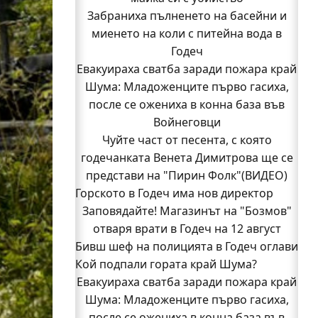
Забраниха пълненето на басейни и
миенето на коли с питейна вода в
Годеч
Евакуираха сватба заради пожара край
Шума: Младоженците първо гасиха,
после се ожениха в конна база във
Войнеговци
Чуйте част от песента, с която
годечанката Венета Димитрова ще се
представи на "Пирин Фолк"(ВИДЕО)
Горското в Годеч има нов директор
Заповядайте! Магазинът на "Бозмов"
отваря врати в Годеч на 12 август
Бивш шеф на полицията в Годеч оглави
Кой подпали гората край Шума?
ОДМВР-Видин
Кой подпали гората край Шума?
Евакуираха сватба заради пожара край
Младежи от Люлин и Део сред първите
Шума: Младоженците първо гасиха,
после се ожениха в конна база във
доброволци на пожара край Шума