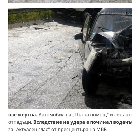
взе жертва.
Автомобил на „Пътна помощ” и лек авто
отпадъци.
Вследствие на удара е починал водачъ
за "Актуален глас" от пресцентъра на МВР.