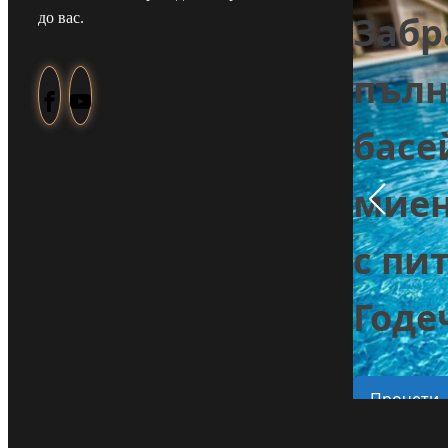
Забр
до вас.
Задържаха мъж
пълн
от Смолча,
е
басе
заплашил
миен
майка си с
с пи
убийство
на
Годе
Прочети
Прочети