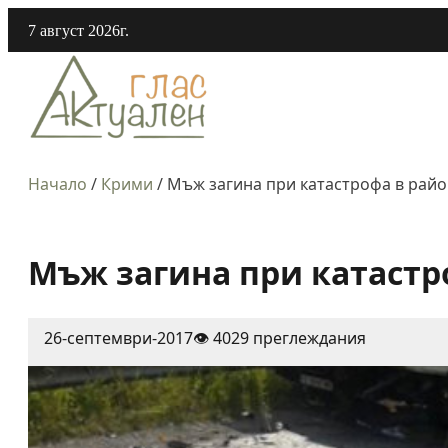
7 август 2026г.
Начало
/
Крими
/
Мъж загина при катастрофа в рай
Мъж загина при катастр
26-септември-2017
👁️ 4029 преглеждания