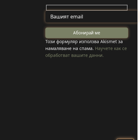
ай
Задържаха мъж
от Смолча,
ите
Този формуляр използва Akismet за
намаляване на спама.
Научете как се
заплашил
обработват вашите данни.
ха,
майка си с
убийство
конна
Прочети
и