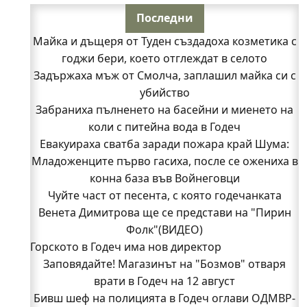
Последни
Майка и дъщеря от Туден създадоха козметика с
годжи бери, което отглеждат в селото
Задържаха мъж от Смолча, заплашил майка си с
убийство
Забраниха пълненето на басейни и миенето на
коли с питейна вода в Годеч
Евакуираха сватба заради пожара край Шума:
Младоженците първо гасиха, после се ожениха в
конна база във Войнеговци
Чуйте част от песента, с която годечанката
Венета Димитрова ще се представи на "Пирин
Фолк"(ВИДЕО)
Горското в Годеч има нов директор
Заповядайте! Магазинът на "Бозмов" отваря
врати в Годеч на 12 август
Бивш шеф на полицията в Годеч оглави ОДМВР-