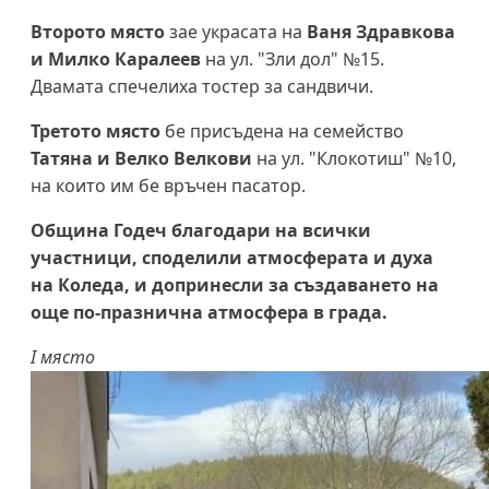
Второто място
зае украсата на
Ваня Здравкова
и Милко Каралеев
на ул. "Зли дол" №15.
Двамата спечелиха тостер за сандвичи.
Третото място
бе присъдена на семейство
Татяна и Велко Велкови
на ул. "Клокотиш" №10,
на които им бе връчен пасатор.
Община Годеч благодари на всички
участници, споделили атмосферата и духа
на Коледа, и допринесли за създаването на
още по-празнична атмосфера в града.
I място