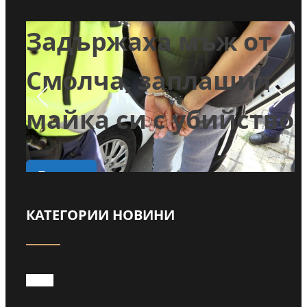
Забраниха
т
пълненето на
л
басейни и миенето
во
на коли с питейна
вода в Годеч
КАТЕГОРИИ НОВИНИ
Прочети