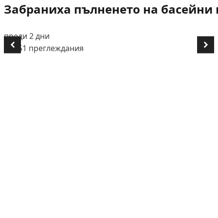
Забраниха пълненето на басейни и
преди 2 дни
👁️ 651 преглеждания