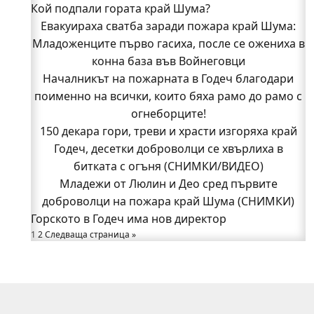
Кой подпали гората край Шума?
Видин
Кой подпали гората край Шума?
Евакуираха сватба заради пожара край Шума:
Младоженците първо гасиха, после се ожениха в
Младежи от Люлин и Део сред първите
доброволци на пожара край Шума (СНИМКИ)
конна база във Войнеговци
Началникът на пожарната в Годеч благодари
Началникът на пожарната в Годеч благодари
поименно на всички, които бяха рамо до рамо с
поименно на всички, които бяха рамо до рамо с
огнеборците!
огнеборците!
150 декара гори, треви и храсти изгоряха край
150 декара гори, треви и храсти изгоряха край
Годеч, десетки доброволци се хвърлиха в
Годеч, десетки доброволци се хвърлиха в
битката с огъня (СНИМКИ/ВИДЕО)
битката с огъня (СНИМКИ/ВИДЕО)
Полицията влиза в селата
Младежи от Люлин и Део сред първите
Възможни са прекъсвания на тока утре в части
доброволци на пожара край Шума (СНИМКИ)
Горското в Годеч има нов директор
от община Годеч
1
Какво накара Яна и Станимир да изберат Годеч
2
Следваща страница »
пред живота в чужбина? (ВИДЕО)