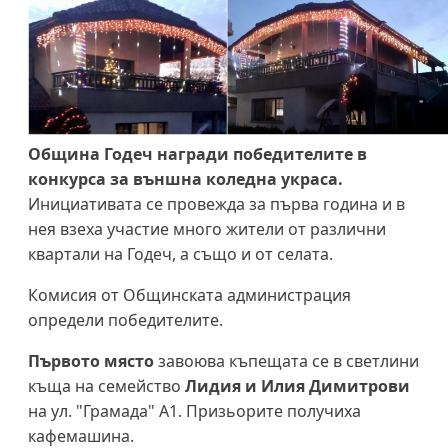
Община Годеч награди победителите в
конкурса за външна коледна украса.
Инициативата се провежда за първа година и в
нея взеха участие много жители от различни
квартали на Годеч, а също и от селата.
Комисия от Общинската администрация
определи победителите.
Първото място
завоюва къпещата се в светлини
къща на семейство
Лидия и Илия Димитрови
на ул. "Грамада" А1. Призьорите получиха
кафемашина.