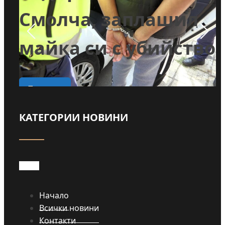
и
Смолча, заплашил
майка си с убийство
о
Прочети
КАТЕГОРИИ НОВИНИ
Начало
Всички новини
Контакти