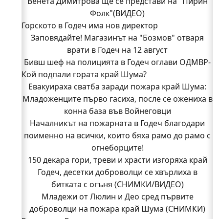
Венета Димитрова ще се представи на "Пирин
Фолк"(ВИДЕО)
Горското в Годеч има нов директор
Заповядайте! Магазинът на "Бозмов" отваря
врати в Годеч на 12 август
Бивш шеф на полицията в Годеч оглави ОДМВР-
Кой подпали гората край Шума?
Видин
Кой подпали гората край Шума?
Евакуираха сватба заради пожара край Шума:
Младоженците първо гасиха, после се ожениха в
Младежи от Люлин и Део сред първите
доброволци на пожара край Шума (СНИМКИ)
конна база във Войнеговци
Началникът на пожарната в Годеч благодари
Началникът на пожарната в Годеч благодари
поименно на всички, които бяха рамо до рамо с
поименно на всички, които бяха рамо до рамо с
огнеборците!
огнеборците!
150 декара гори, треви и храсти изгоряха край
150 декара гори, треви и храсти изгоряха край
Годеч, десетки доброволци се хвърлиха в
Годеч, десетки доброволци се хвърлиха в
битката с огъня (СНИМКИ/ВИДЕО)
битката с огъня (СНИМКИ/ВИДЕО)
Полицията влиза в селата
Младежи от Люлин и Део сред първите
Възможни са прекъсвания на тока утре в части
доброволци на пожара край Шума (СНИМКИ)