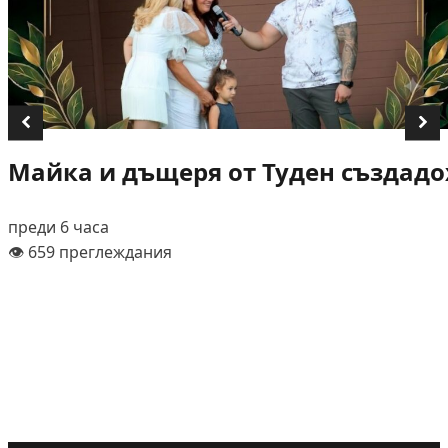
Майка и дъщеря от Туден създадох
преди 6 часа
👁️ 659 преглеждания