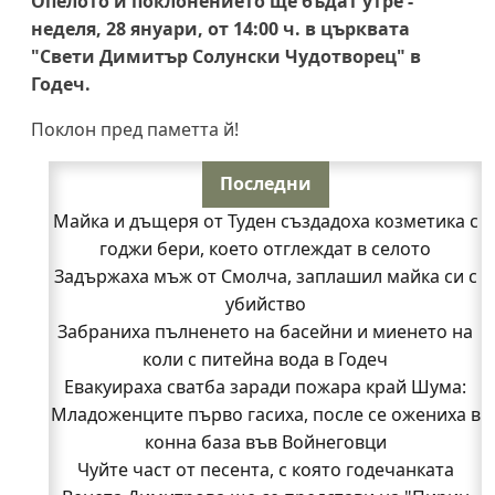
Опелото и поклонението ще бъдат утре -
неделя, 28 януари, от 14:00 ч. в църквата
"Свети Димитър Солунски Чудотворец" в
Годеч.
Поклон пред паметта й!
Последни
Майка и дъщеря от Туден създадоха козметика с
годжи бери, което отглеждат в селото
Задържаха мъж от Смолча, заплашил майка си с
убийство
Забраниха пълненето на басейни и миенето на
коли с питейна вода в Годеч
Евакуираха сватба заради пожара край Шума:
Младоженците първо гасиха, после се ожениха в
конна база във Войнеговци
Чуйте част от песента, с която годечанката