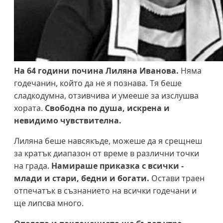
На 64 години почина Лиляна Иванова.
Няма
годечанин, който да не я познава. Тя беше
сладкодумна, отзивчива и умееше за изслушва
хората.
Свободна по душа, искрена и
невидимо чувствителна.
Лиляна беше навсякъде, можеше да я срещнеш
за кратък диапазон от време в различни точки
на града.
Намираше приказка с всички -
млади и стари, бедни и богати.
Остави траен
отпечатък в съзнанието на всички годечани и
ще липсва много.