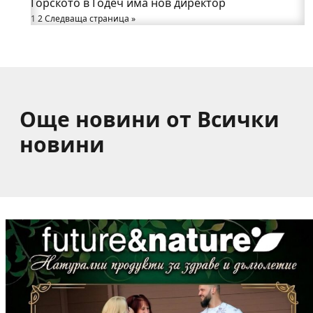
Горското в Годеч има нов директор
от община Годеч
1
Какво накара Яна и Станимир да изберат Годеч
2
Следваща страница »
пред живота в чужбина? (ВИДЕО)
Още новини от Всички
новини