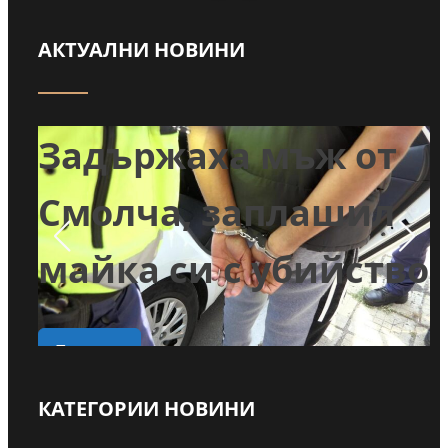
АКТУАЛНИ НОВИНИ
т
Задържаха мъж от
и
Смолча, заплашил
майка си с убийство
о
Прочети
КАТЕГОРИИ НОВИНИ