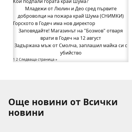
Кой подпали гората край Шума?
доброволци на пожара край Шума (СНИМКИ)
Началникът на пожарната в Годеч благодари
Младежи от Люлин и Део сред първите
поименно на всички, които бяха рамо до рамо с
доброволци на пожара край Шума (СНИМКИ)
Горското в Годеч има нов директор
огнеборците!
150 декара гори, треви и храсти изгоряха край
Заповядайте! Магазинът на "Бозмов" отваря
Годеч, десетки доброволци се хвърлиха в
врати в Годеч на 12 август
Задържаха мъж от Смолча, заплашил майка си с
битката с огъня (СНИМКИ/ВИДЕО)
Полицията влиза в селата
убийство
1
Възможни са прекъсвания на тока утре в части
2
Следваща страница »
от община Годеч
Какво накара Яна и Станимир да изберат Годеч
пред живота в чужбина? (ВИДЕО)
Още новини от Всички
новини