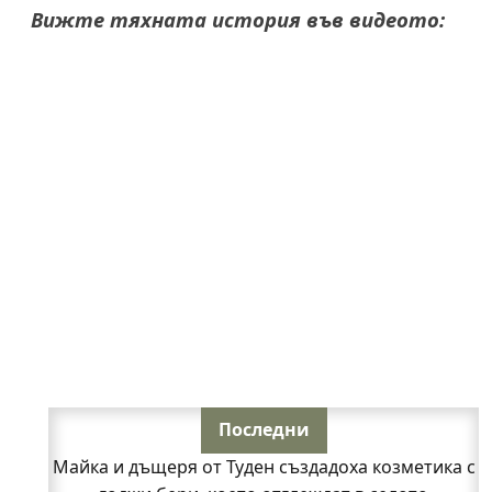
Вижте тяхната история във видеото:
Последни
Майка и дъщеря от Туден създадоха козметика с