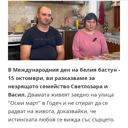
В Международния ден на белия бастун -
15 октомври, ви разказваме за
незрящото семейство Светлозара и
Васил.
Двамата живеят заедно на улица
"Осми март" в Годеч и не спират да се
радват на живота, доказвайки, че
истинската любов се вижда със сърцето.