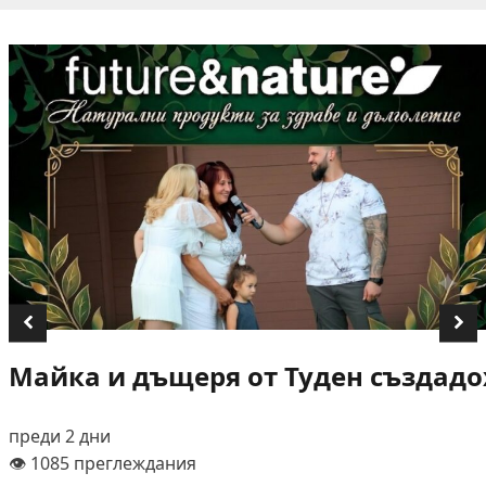
Майка и дъщеря от Туден създадох
преди 2 дни
👁️ 1085 преглеждания