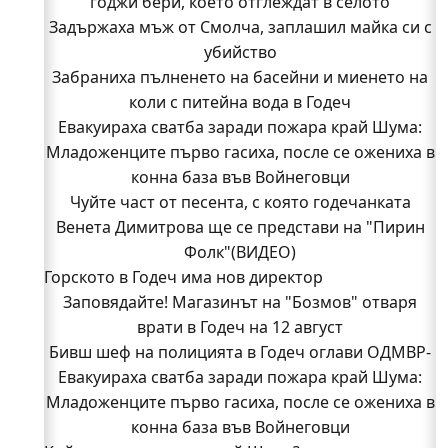
годжи бери, което отглеждат в селото
Задържаха мъж от Смолча, заплашил майка си с
убийство
Забраниха пълненето на басейни и миенето на
коли с питейна вода в Годеч
Евакуираха сватба заради пожара край Шума:
Младоженците първо гасиха, после се ожениха в
конна база във Войнеговци
Чуйте част от песента, с която годечанката
Венета Димитрова ще се представи на "Пирин
Фолк"(ВИДЕО)
Горското в Годеч има нов директор
Заповядайте! Магазинът на "Бозмов" отваря
врати в Годеч на 12 август
Бивш шеф на полицията в Годеч оглави ОДМВР-
Евакуираха сватба заради пожара край Шума:
Видин
Кой подпали гората край Шума?
Младоженците първо гасиха, после се ожениха в
Младежи от Люлин и Део сред първите
конна база във Войнеговци