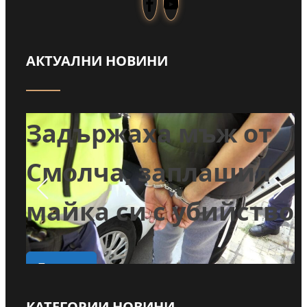
АКТУАЛНИ НОВИНИ
т
Задържаха мъж от
и
Смолча, заплашил
майка си с убийство
о
Прочети
КАТЕГОРИИ НОВИНИ