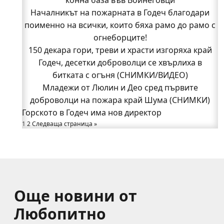
доброволци на пожара край Шума (СНИМКИ)
конна база във Войнеговци
Началникът на пожарната в Годеч благодари
Началникът на пожарната в Годеч благодари
поименно на всички, които бяха рамо до рамо с
поименно на всички, които бяха рамо до рамо с
огнеборците!
огнеборците!
150 декара гори, треви и храсти изгоряха край
150 декара гори, треви и храсти изгоряха край
Годеч, десетки доброволци се хвърлиха в
Годеч, десетки доброволци се хвърлиха в
битката с огъня (СНИМКИ/ВИДЕО)
битката с огъня (СНИМКИ/ВИДЕО)
Полицията влиза в селата
Младежи от Люлин и Део сред първите
Възможни са прекъсвания на тока утре в части
доброволци на пожара край Шума (СНИМКИ)
Горското в Годеч има нов директор
от община Годеч
1
Какво накара Яна и Станимир да изберат Годеч
2
Следваща страница »
пред живота в чужбина? (ВИДЕО)
Още новини от
Любопитно