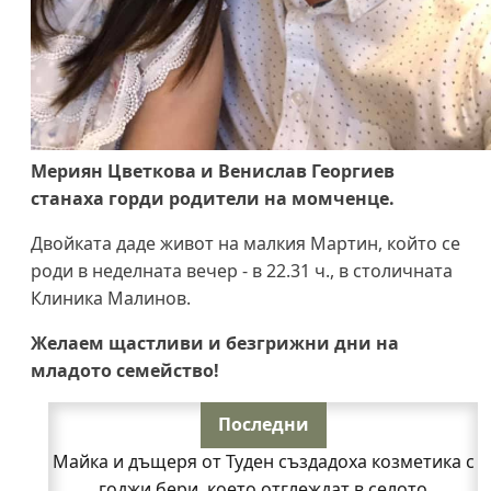
Мериян Цветкова и Венислав Георгиев
станаха горди родители на момченце.
Двойката даде живот на малкия Мартин, който се
роди в неделната вечер - в 22.31 ч., в столичната
Клиника Малинов.
Желаем щастливи и безгрижни дни на
младото семейство!
Последни
Майка и дъщеря от Туден създадоха козметика с
годжи бери, което отглеждат в селото