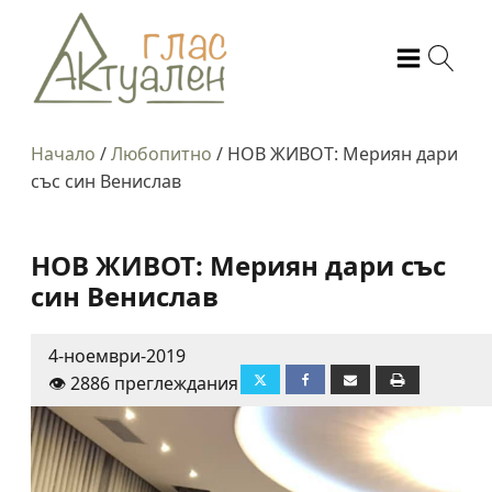
Начало
/
Любопитно
/
НОВ ЖИВОТ: Мериян дари
със син Венислав
НОВ ЖИВОТ: Мериян дари със
син Венислав
4-ноември-2019
👁️ 2886 преглеждания