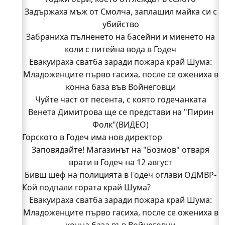
Задържаха мъж от Смолча, заплашил майка си с
убийство
Забраниха пълненето на басейни и миенето на
коли с питейна вода в Годеч
Евакуираха сватба заради пожара край Шума:
Младоженците първо гасиха, после се ожениха в
конна база във Войнеговци
Чуйте част от песента, с която годечанката
Венета Димитрова ще се представи на "Пирин
Фолк"(ВИДЕО)
Горското в Годеч има нов директор
Заповядайте! Магазинът на "Бозмов" отваря
врати в Годеч на 12 август
Бивш шеф на полицията в Годеч оглави ОДМВР-
Кой подпали гората край Шума?
Видин
Кой подпали гората край Шума?
Евакуираха сватба заради пожара край Шума:
Младоженците първо гасиха, после се ожениха в
Младежи от Люлин и Део сред първите