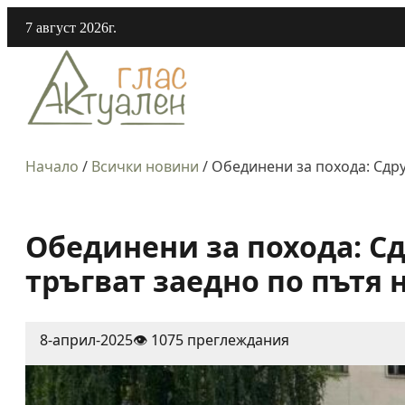
7 август 2026г.
Начало
/
Всички новини
/
Обединени за похода: Сдру
Обединени за похода: Сд
тръгват заедно по пътя 
8-април-2025
👁️ 1075 преглеждания