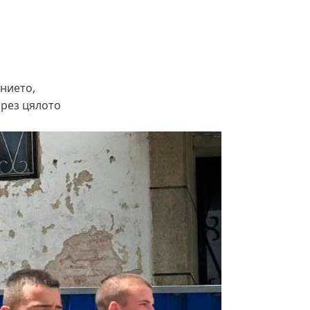
чужбина? (ВИДЕО)
Родов оброк събра поколения под
старата круша в Букоровци, гостите
опитаха вкуса на Годеч (ВИДЕО)
нието,
през цялото