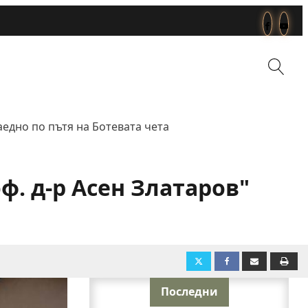
аедно по пътя на Ботевата чета
ф. д-р Асен Златаров"
Последни