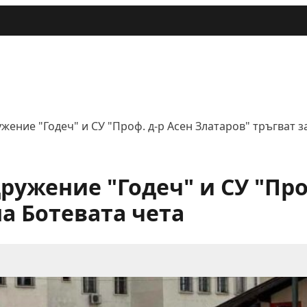
жение "Годеч" и СУ "Проф. д-р Асен Златаров" тръгват з
ружение "Годеч" и СУ "Про
на Ботевата чета