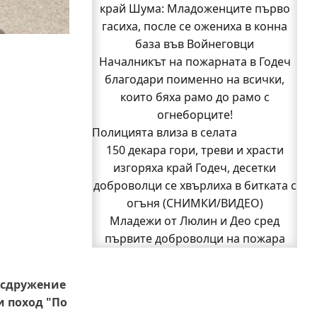
край Шума: Младоженците първо
оглави ОДМВР-Видин
Кой подпали гората край Шума?
гасиха, после се ожениха в конна
Младежи от Люлин и Део сред
база във Войнеговци
Началникът на пожарната в Годеч
първите доброволци на пожара
благодари поименно на всички,
край Шума (СНИМКИ)
Началникът на пожарната в Годеч
които бяха рамо до рамо с
благодари поименно на всички,
огнеборците!
Полицията влиза в селата
които бяха рамо до рамо с
150 декара гори, треви и храсти
огнеборците!
150 декара гори, треви и храсти
изгоряха край Годеч, десетки
доброволци се хвърлиха в битката с
изгоряха край Годеч, десетки
доброволци се хвърлиха в битката с
огъня (СНИМКИ/ВИДЕО)
Младежи от Люлин и Део сред
огъня (СНИМКИ/ВИДЕО)
Полицията влиза в селата
първите доброволци на пожара
Възможни са прекъсвания на тока
край Шума (СНИМКИ)
1
2
Следваща страница »
утре в части от община Годеч
 сдружение
Какво накара Яна и Станимир да
и поход "По
изберат Годеч пред живота в