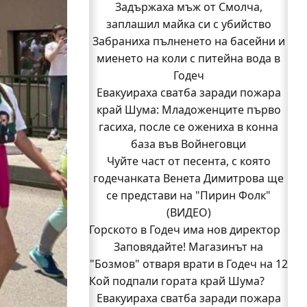
Задържаха мъж от Смолча,
заплашил майка си с убийство
Забраниха пълненето на басейни и
миенето на коли с питейна вода в
Годеч
Евакуираха сватба заради пожара
край Шума: Младоженците първо
гасиха, после се ожениха в конна
база във Войнеговци
Чуйте част от песента, с която
годечанката Венета Димитрова ще
се представи на "Пирин Фолк"
(ВИДЕО)
Горското в Годеч има нов директор
Заповядайте! Магазинът на
"Бозмов" отваря врати в Годеч на 12
Кой подпали гората край Шума?
август
Евакуираха сватба заради пожара
Бивш шеф на полицията в Годеч