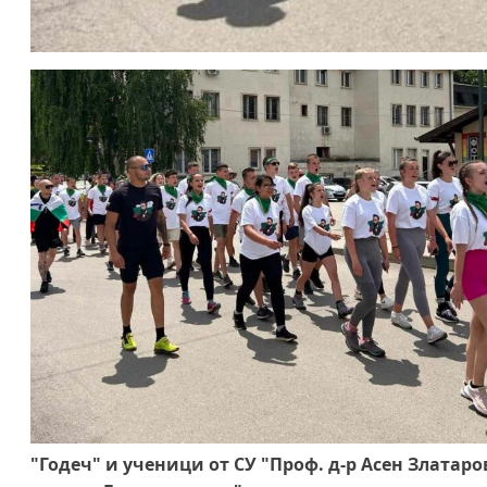
"Годеч" и ученици от СУ "Проф. д-р Асен Златар