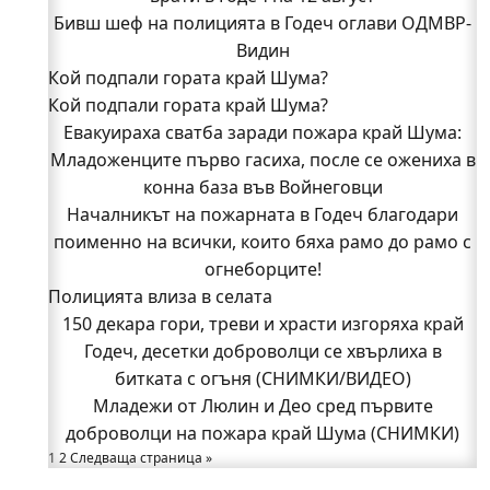
Бивш шеф на полицията в Годеч оглави ОДМВР-
Видин
Кой подпали гората край Шума?
Кой подпали гората край Шума?
Младежи от Люлин и Део сред първите
Евакуираха сватба заради пожара край Шума:
доброволци на пожара край Шума (СНИМКИ)
Младоженците първо гасиха, после се ожениха в
Началникът на пожарната в Годеч благодари
поименно на всички, които бяха рамо до рамо с
конна база във Войнеговци
Началникът на пожарната в Годеч благодари
огнеборците!
поименно на всички, които бяха рамо до рамо с
150 декара гори, треви и храсти изгоряха край
Годеч, десетки доброволци се хвърлиха в
огнеборците!
Полицията влиза в селата
битката с огъня (СНИМКИ/ВИДЕО)
Полицията влиза в селата
150 декара гори, треви и храсти изгоряха край
Възможни са прекъсвания на тока утре в части
Годеч, десетки доброволци се хвърлиха в
битката с огъня (СНИМКИ/ВИДЕО)
от община Годеч
Какво накара Яна и Станимир да изберат Годеч
Младежи от Люлин и Део сред първите
доброволци на пожара край Шума (СНИМКИ)
пред живота в чужбина? (ВИДЕО)
Родов оброк събра поколения под старата круша
1
2
Следваща страница »
в Букоровци, гостите опитаха вкуса на Годеч