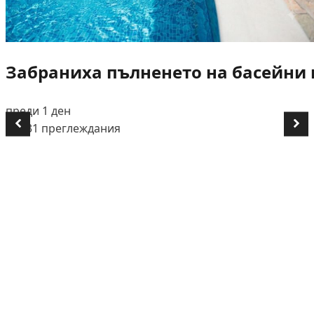
Забраниха пълненето на басейни и
преди 1 ден
👁️ 731 преглеждания