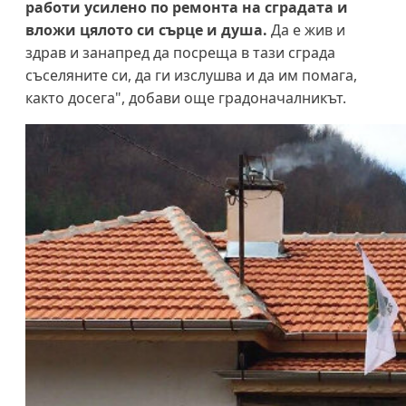
работи усилено по ремонта на сградата и
вложи цялото си сърце и душа.
Да е жив и
здрав и занапред да посреща в тази сграда
съселяните си, да ги изслушва и да им помага,
както досега", добави още градоначалникът.