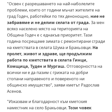
"Освен с разрешаването на най-наболелите
проблеми, които от години мъчат жителите на
град Годеч, работейки по тях денонощно,
ние не
забравяме и не делим селата от града.
За мен
всяко населено място на територията на
Община Годеч е с еднакъв приоритет. Тази
година посрещаме зимата с ремонтирани сгради
на кметствата в селата Шума и Бракьовци.
На
пролет, живот и здраве, ще продължим
работа по кметствата в селата Гинци,
Комщица, Туден и Мургаш.
Отговорността на
всички ни е да пазим с грижата на добри
стопани направеното и повереното ни
общинско имущество”, заяви кметът Радослав
Асенов.
"Изказвам и благодарност към кметския
наместник на село Бракьовци.
Този човек