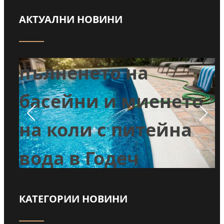
АКТУАЛНИ НОВИНИ
Забраниха
т
пълненето на
л
басейни и миенето
во
на коли с питейна
вода в Годеч
КАТЕГОРИИ НОВИНИ
Прочети