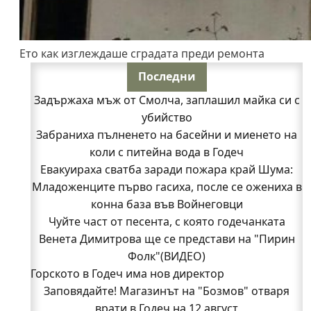
Ето как изглеждаше сградата преди ремонта
Последни
Задържаха мъж от Смолча, заплашил майка си с
убийство
Забраниха пълненето на басейни и миенето на
коли с питейна вода в Годеч
Евакуираха сватба заради пожара край Шума:
Младоженците първо гасиха, после се ожениха в
конна база във Войнеговци
Чуйте част от песента, с която годечанката
Венета Димитрова ще се представи на "Пирин
Фолк"(ВИДЕО)
Горското в Годеч има нов директор
Заповядайте! Магазинът на "Бозмов" отваря
врати в Годеч на 12 август