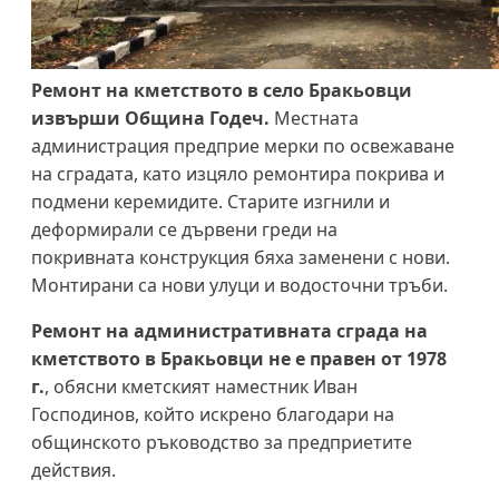
Ремонт на кметството в село Бракьовци
извърши Община Годеч.
Местната
администрация предприе мерки по освежаване
на сградата, като изцяло ремонтира покрива и
подмени керемидите. Старите изгнили и
деформирали се дървени греди на
покривната конструкция бяха заменени с нови.
Монтирани са нови улуци и водосточни тръби.
Ремонт на административната сграда на
кметството в Бракьовци не е правен от 1978
г.
, обясни кметският наместник Иван
Господинов, който искрено благодари на
общинското ръководство за предприетите
действия.