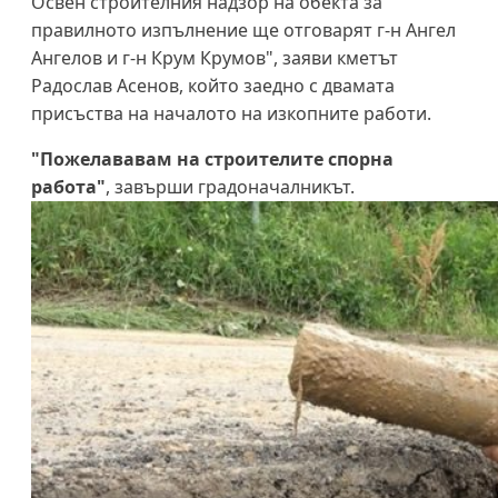
Освен строителния надзор на обекта за
правилното изпълнение ще отговарят г-н Ангел
Ангелов и г-н Крум Крумов", заяви кметът
Радослав Асенов, който заедно с двамата
присъства на началото на изкопните работи.
"Пожелававам на строителите спорна
работа"
, завърши градоначалникът.