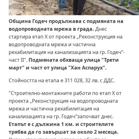
Община Годеч продължава с подмяната на
водопроводната мрежа в града.
Днес
стартира етап X от проекта „Реконструкция на
водопроводната мрежа и частична
рехабилитация на канализацията на гр. Годеч”-
част II".
Подмяната обхваща улица "Трети
март" и част от улица "Хан Аспарух".
Стойността на етапа е 311 028, 32 лв. с ДДС.
"Строително-монтажните работи по етап X от
проекта „Реконструкция на водопроводната
мрежа и частична рехабилитация на
канализацията на гр. Годеч”започват днес.
Етапът е с дължина 1 км. и строителите
трябва да го завършат за около 2 месеца.