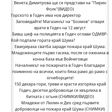
Венета Димитрова ще се представи на "Пирин
Фолк"(ВИДЕО)
Горското в Годеч има нов директор
Заповядайте! Магазинът на "Бозмов" отваря
врати в Годеч на 12 август
Бивш шеф на полицията в Годеч оглави ОДМВР-
Кой подпали гората край Шума?
Видин
Кой подпали гората край Шума?
Евакуираха сватба заради пожара край Шума:
Младоженците първо гасиха, после се ожениха в
Младежи от Люлин и Део сред първите
доброволци на пожара край Шума (СНИМКИ)
конна база във Войнеговци
Началникът на пожарната в Годеч благодари
Началникът на пожарната в Годеч благодари
поименно на всички, които бяха рамо до рамо с
поименно на всички, които бяха рамо до рамо с
огнеборците!
огнеборците!
150 декара гори, треви и храсти изгоряха край
150 декара гори, треви и храсти изгоряха край
Годеч, десетки доброволци се хвърлиха в
Годеч, десетки доброволци се хвърлиха в
битката с огъня (СНИМКИ/ВИДЕО)
битката с огъня (СНИМКИ/ВИДЕО)
Полицията влиза в селата
Младежи от Люлин и Део сред първите
Възможни са прекъсвания на тока утре в части
доброволци на пожара край Шума (СНИМКИ)