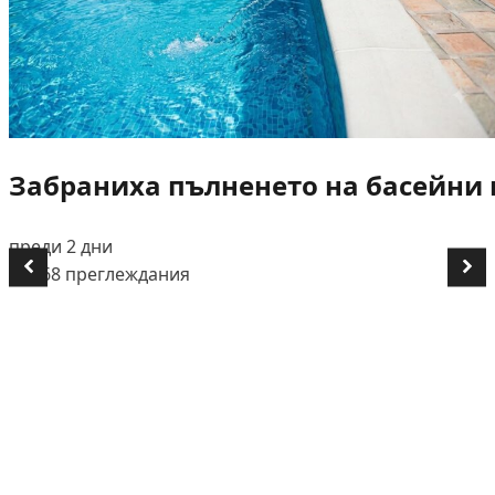
Забраниха пълненето на басейни и
преди 2 дни
👁️ 668 преглеждания