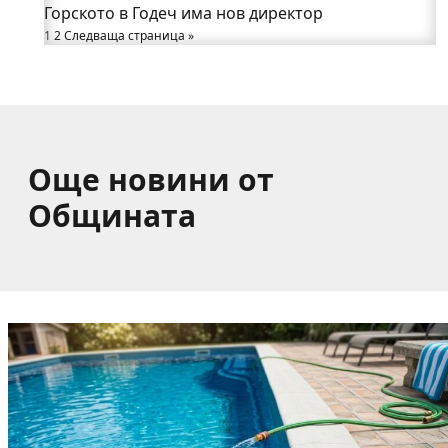
Горското в Годеч има нов директор
от община Годеч
1
Какво накара Яна и Станимир да изберат Годеч
2
Следваща страница »
пред живота в чужбина? (ВИДЕО)
Още новини от
Общината