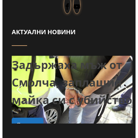
АКТУАЛНИ НОВИНИ
т
Задържаха мъж от
и
Смолча, заплашил
майка си с убийство
о
Прочети