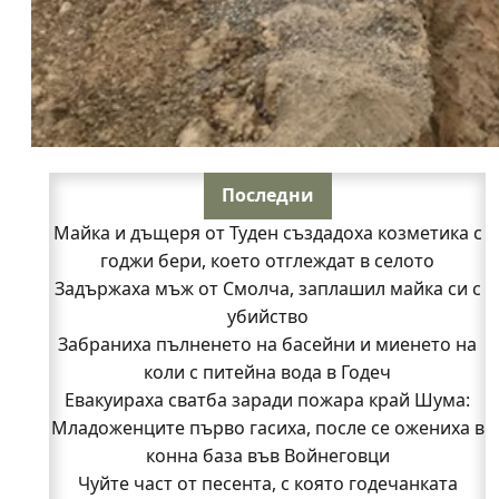
Последни
Майка и дъщеря от Туден създадоха козметика с
годжи бери, което отглеждат в селото
Задържаха мъж от Смолча, заплашил майка си с
убийство
Забраниха пълненето на басейни и миенето на
коли с питейна вода в Годеч
Евакуираха сватба заради пожара край Шума:
Младоженците първо гасиха, после се ожениха в
конна база във Войнеговци
Чуйте част от песента, с която годечанката