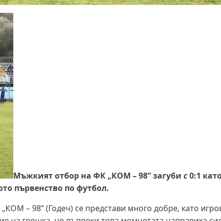
Мъжкият отбор на ФК „КОМ – 98” загуби
с
0:1 като
кото първенство по футбол.
 „КОМ – 98” (Годеч) се представи много добре, като игр
вие на грешка, но въпреки това момчетата направиха си