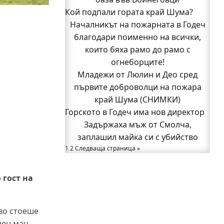
Кой подпали гората край Шума?
Бивш шеф на полицията в Годеч
Началникът на пожарната в Годеч
оглави ОДМВР-Видин
Кой подпали гората край Шума?
благодари поименно на всички,
Младежи от Люлин и Део сред
които бяха рамо до рамо с
първите доброволци на пожара
огнеборците!
Младежи от Люлин и Део сред
край Шума (СНИМКИ)
Началникът на пожарната в Годеч
първите доброволци на пожара
благодари поименно на всички,
край Шума (СНИМКИ)
Горското в Годеч има нов директор
които бяха рамо до рамо с
Задържаха мъж от Смолча,
огнеборците!
150 декара гори, треви и храсти
заплашил майка си с убийство
1
2
Следваща страница »
изгоряха край Годеч, десетки
доброволци се хвърлиха в битката с
огъня (СНИМКИ/ВИДЕО)
 гост на
Полицията влиза в селата
Възможни са прекъсвания на тока
ово стоеше
утре в части от община Годеч
лен мач,