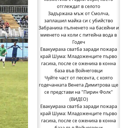
отглеждат в селото
Задържаха мъж от Смолча,
заплашил майка си с убийство
Забраниха пълненето на басейни и
миенето на коли с питейна вода в
Годеч
Евакуираха сватба заради пожара
край Шума: Младоженците първо
гасиха, после се ожениха в конна
база във Войнеговци
Чуйте част от песента, с която
годечанката Венета Димитрова ще
се представи на "Пирин Фолк"
(ВИДЕО)
Горското в Годеч има нов директор
Евакуираха сватба заради пожара
край Шума: Младоженците първо
Заповядайте! Магазинът на
"Бозмов" отваря врати в Годеч на 12
гасиха, после се ожениха в конна
база във Войнеговци
август