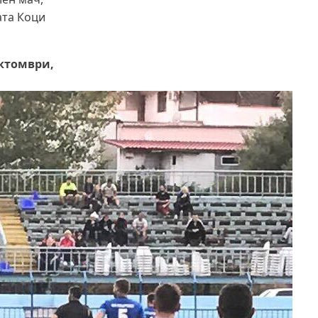
Какво накара Яна и Станимир да
ата Коци
изберат Годеч пред живота в
чужбина? (ВИДЕО)
октомври,