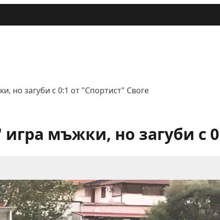
и, но загуби с 0:1 от "Спортист" Своге
 игра мъжки, но загуби с 0