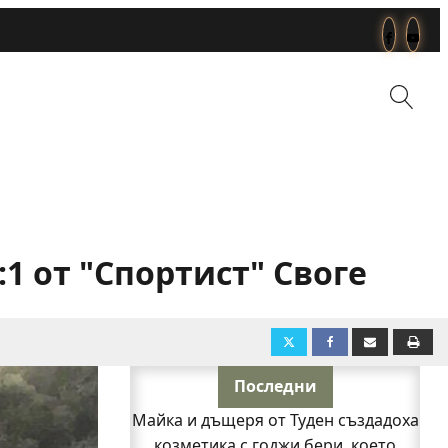
:1 от "Спортист" Своге
Последни
Майка и дъщеря от Туден създадоха
козметика с годжи бери, което