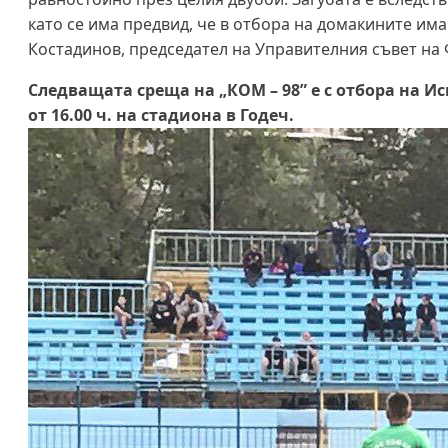
като се има предвид, че в отбора на домакините има
Костадинов, председател на Управителния съвет на Ф
Следващата среща на „КОМ – 98” е с отбора на Ис
от 16.00 ч. на стадиона в Годеч.