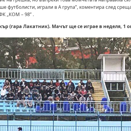
ше футболисти, играли в А група”, коментира след срещ
К „КОМ – 98” .
кър (гара Лакатник). Мачът ще се играе в неделя, 1 