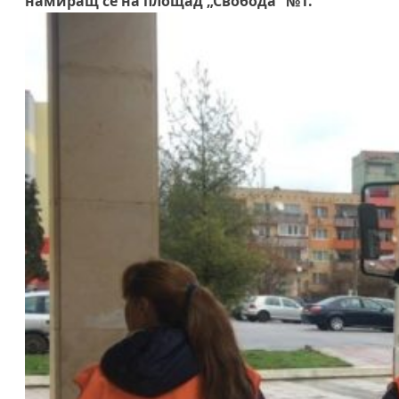
намиращ се на площад „Свобода“ №1.