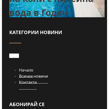
се ожениха в конна
база във
Войнеговци
КАТЕГОРИИ НОВИНИ
Прочети
Начало
Всички новини
Контакти
АБОНИРАЙ СЕ