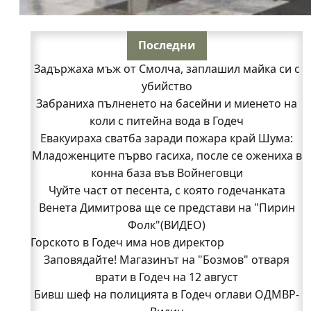
Последни
Задържаха мъж от Смолча, заплашил майка си с
убийство
Забраниха пълненето на басейни и миенето на
коли с питейна вода в Годеч
Евакуираха сватба заради пожара край Шума:
Младоженците първо гасиха, после се ожениха в
конна база във Войнеговци
Чуйте част от песента, с която годечанката
Венета Димитрова ще се представи на "Пирин
Фолк"(ВИДЕО)
Горското в Годеч има нов директор
Заповядайте! Магазинът на "Бозмов" отваря
врати в Годеч на 12 август
Бивш шеф на полицията в Годеч оглави ОДМВР-