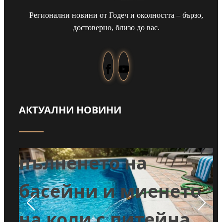
Регионални новини от Годеч и околността – бързо,
достоверно, близо до вас.
Евакуираха сватба
АКТУАЛНИ НОВИНИ
заради пожара край
Шума:
Младоженците
о
първо гасиха, после