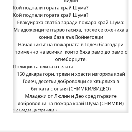
Видин
Кой подпали гората край Шума?
Кой подпали гората край Шума?
Младежи от Люлин и Део сред първите
Евакуираха сватба заради пожара край Шума:
доброволци на пожара край Шума (СНИМКИ)
Младоженците първо гасиха, после се ожениха в
Началникът на пожарната в Годеч благодари
поименно на всички, които бяха рамо до рамо с
конна база във Войнеговци
Началникът на пожарната в Годеч благодари
огнеборците!
поименно на всички, които бяха рамо до рамо с
150 декара гори, треви и храсти изгоряха край
Годеч, десетки доброволци се хвърлиха в
огнеборците!
Полицията влиза в селата
битката с огъня (СНИМКИ/ВИДЕО)
Полицията влиза в селата
150 декара гори, треви и храсти изгоряха край
Възможни са прекъсвания на тока утре в части
Годеч, десетки доброволци се хвърлиха в
битката с огъня (СНИМКИ/ВИДЕО)
от община Годеч
Какво накара Яна и Станимир да изберат Годеч
Младежи от Люлин и Део сред първите
доброволци на пожара край Шума (СНИМКИ)
пред живота в чужбина? (ВИДЕО)
Родов оброк събра поколения под старата круша
1
2
Следваща страница »
в Букоровци, гостите опитаха вкуса на Годеч
(ВИДЕО)