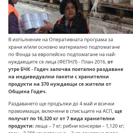
В изпълнение на Оперативната програма за
храни и/или основно материално подпомагане
по Фонда за европейско подпомагане на най-
нуждаещите се лица (ФЕПНЛ) - План 2016,
от
утре БЧК - Годеч започва поетапно раздаване
на индивидуални пакети с хранителни
продукти на 370 нуждаещи се жители от
Община Годеч.
Раздаването ще продължи до 4 май и всички
правоимащи, включени в списъците на АСП,
ще
получат по 16,320 кг от 7 вида хранителни
продукти:
леща – 7 кг; рибни консерви – 1,120 кг;