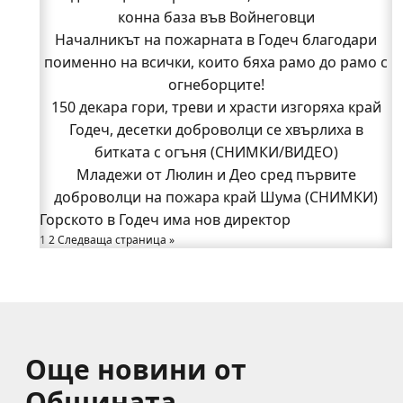
доброволци на пожара край Шума (СНИМКИ)
конна база във Войнеговци
Началникът на пожарната в Годеч благодари
Началникът на пожарната в Годеч благодари
поименно на всички, които бяха рамо до рамо с
поименно на всички, които бяха рамо до рамо с
огнеборците!
огнеборците!
150 декара гори, треви и храсти изгоряха край
150 декара гори, треви и храсти изгоряха край
Годеч, десетки доброволци се хвърлиха в
Годеч, десетки доброволци се хвърлиха в
битката с огъня (СНИМКИ/ВИДЕО)
битката с огъня (СНИМКИ/ВИДЕО)
Полицията влиза в селата
Младежи от Люлин и Део сред първите
Възможни са прекъсвания на тока утре в части
доброволци на пожара край Шума (СНИМКИ)
Горското в Годеч има нов директор
от община Годеч
1
Какво накара Яна и Станимир да изберат Годеч
2
Следваща страница »
пред живота в чужбина? (ВИДЕО)
Още новини от
Общината