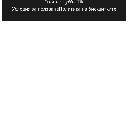
Created by
WebTik
Условия за ползване
Политика на бисквитките