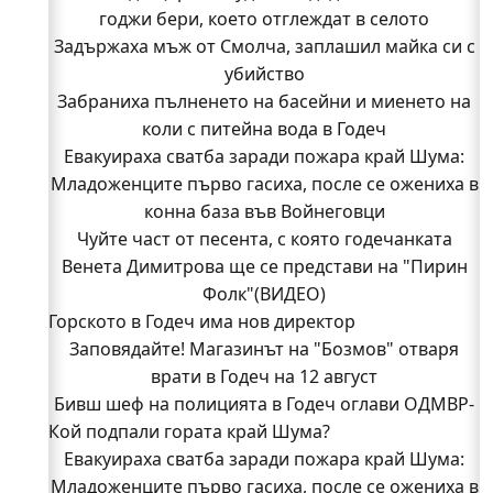
годжи бери, което отглеждат в селото
Задържаха мъж от Смолча, заплашил майка си с
убийство
Забраниха пълненето на басейни и миенето на
коли с питейна вода в Годеч
Евакуираха сватба заради пожара край Шума:
Младоженците първо гасиха, после се ожениха в
конна база във Войнеговци
Чуйте част от песента, с която годечанката
Венета Димитрова ще се представи на "Пирин
Фолк"(ВИДЕО)
Горското в Годеч има нов директор
Заповядайте! Магазинът на "Бозмов" отваря
врати в Годеч на 12 август
Бивш шеф на полицията в Годеч оглави ОДМВР-
Кой подпали гората край Шума?
Видин
Кой подпали гората край Шума?
Евакуираха сватба заради пожара край Шума:
Младоженците първо гасиха, после се ожениха в
Младежи от Люлин и Део сред първите