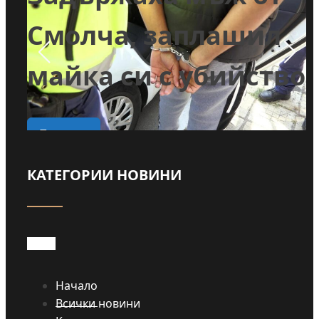
и
Смолча, заплашил
майка си с убийство
о
Прочети
КАТЕГОРИИ НОВИНИ
Начало
Всички новини