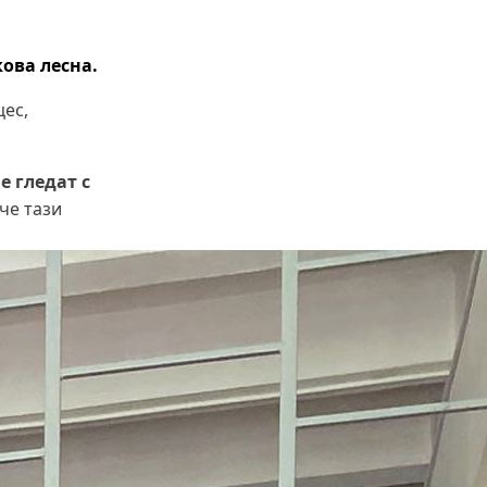
Какво накара Яна и Станимир да
изберат Годеч пред живота в
чужбина? (ВИДЕО)
кова лесна.
цес,
е гледат с
че тази