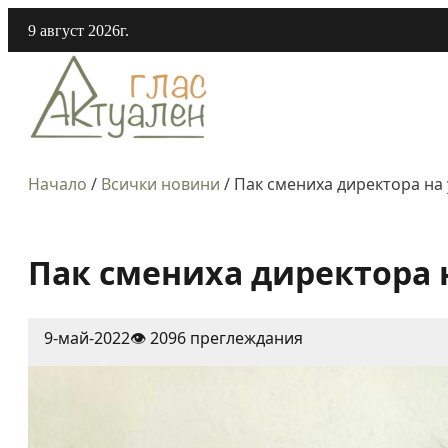
9 август 2026г.
Начало
/
Всички новини
/
Пак смениха директора на
Пак смениха директора 
9-май-2022
👁️ 2096 преглеждания