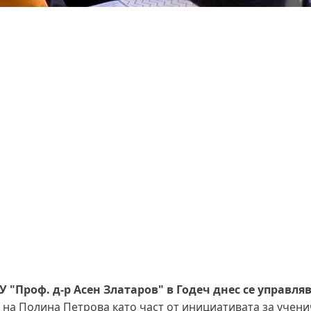
У "Проф. д-р Асен Златаров" в Годеч днес се управляв
а на Полина Петрова като част от инициативата за учен