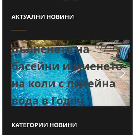
АКТУАЛНИ НОВИНИ
Забраниха
т
пълненето на
л
басейни и миенето
во
на коли с питейна
вода в Годеч
КАТЕГОРИИ НОВИНИ
Прочети