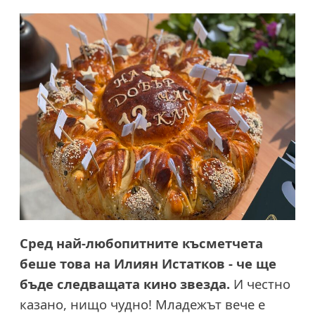
Сред най-любопитните късметчета
беше това на Илиян Истатков - че ще
бъде следващата кино звезда.
И честно
казано, нищо чудно! Младежът вече е