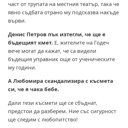
част от трупата на местния театър, така че
явно съдбата отрано му подсказва накъде
върви.
Денис Петров пък изтегли, че ще е
бъдещият кмет.
Е, жителите на Годеч
вече могат да кажат, че са видели
бъдещия управник още от ученическите
му години.
А Любомира скандализира с късмета
си, че я чака бебе.
Дали тези късмети ще се сбъднат,
предстои да разберем. Ние със сигурност
ще следим с любопитство!