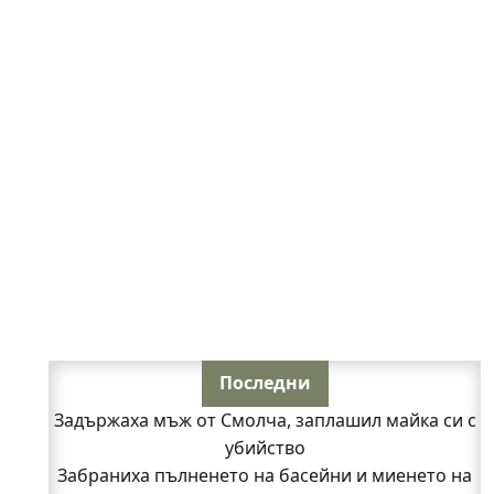
Последни
Задържаха мъж от Смолча, заплашил майка си с
убийство
Забраниха пълненето на басейни и миенето на