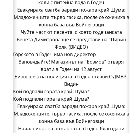
коли с питейна вода в Годеч
Евакуираха сватба заради пожара край Шума:
Младоженците първо гасиха, после се ожениха в
конна база във Войнеговци
Чуйте част от песента, с която годечанката
Венета Димитрова ще се представи на "Пирин
Фолк"(ВИДЕО)
Горското в Годеч има нов директор
Заповядайте! Магазинът на "Бозмов" отваря
врати в Годеч на 12 август
Бивш шеф на полицията в Годеч оглави ОДМВР-
Видин
Кой подпали гората край Шума?
Кой подпали гората край Шума?
Младежи от Люлин и Део сред първите
Евакуираха сватба заради пожара край Шума:
доброволци на пожара край Шума (СНИМКИ)
Младоженците първо гасиха, после се ожениха в
Началникът на пожарната в Годеч благодари
поименно на всички, които бяха рамо до рамо с
конна база във Войнеговци
Началникът на пожарната в Годеч благодари
огнеборците!