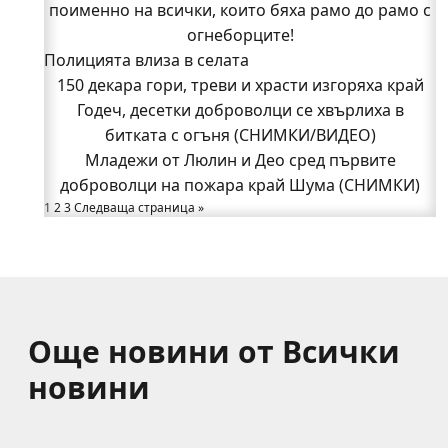
поименно на всички, които бяха рамо до рамо с
150 декара гори, треви и храсти изгоряха край
Годеч, десетки доброволци се хвърлиха в
огнеборците!
Полицията влиза в селата
битката с огъня (СНИМКИ/ВИДЕО)
Полицията влиза в селата
150 декара гори, треви и храсти изгоряха край
Възможни са прекъсвания на тока утре в части
Годеч, десетки доброволци се хвърлиха в
битката с огъня (СНИМКИ/ВИДЕО)
от община Годеч
Какво накара Яна и Станимир да изберат Годеч
Младежи от Люлин и Део сред първите
доброволци на пожара край Шума (СНИМКИ)
пред живота в чужбина? (ВИДЕО)
Родов оброк събра поколения под старата круша
1
2
3
Следваща страница »
в Букоровци, гостите опитаха вкуса на Годеч
(ВИДЕО)
Още новини от Всички
новини