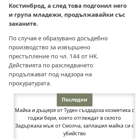
Костинброд, а след това подгонил него
и група младежи, продължавайки със
заканите.
По случая е образувано досъдебно
производство за извършено
престъпление по чл. 144 от НК.
Действията по разследването
продължават под надзора на
прокуратурата.
Последни
Майка и дъщеря от Туден създадоха козметика с
годжи бери, което отглеждат в селото
Задържаха мъж от Смолча, заплашил майка си с
убийство