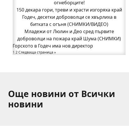
огнеборците!
огнеборците!
150 декара гори, треви и храсти изгоряха край
150 декара гори, треви и храсти изгоряха край
Годеч, десетки доброволци се хвърлиха в
Годеч, десетки доброволци се хвърлиха в
битката с огъня (СНИМКИ/ВИДЕО)
битката с огъня (СНИМКИ/ВИДЕО)
Полицията влиза в селата
Младежи от Люлин и Део сред първите
Възможни са прекъсвания на тока утре в части
доброволци на пожара край Шума (СНИМКИ)
Горското в Годеч има нов директор
от община Годеч
1
Какво накара Яна и Станимир да изберат Годеч
2
Следваща страница »
пред живота в чужбина? (ВИДЕО)
Още новини от Всички
новини