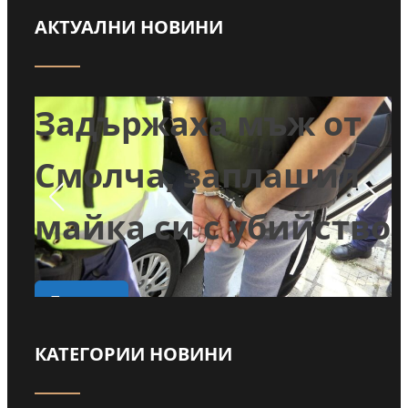
АКТУАЛНИ НОВИНИ
т
Задържаха мъж от
и
Смолча, заплашил
майка си с убийство
о
Прочети
КАТЕГОРИИ НОВИНИ