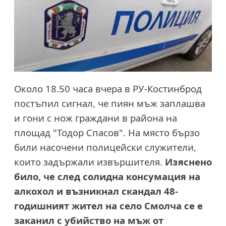
Около 18.50 часа вчера в РУ-Костинброд
постъпил сигнал, че пиян мъж заплашва
и гони с нож граждани в района на
площад "Тодор Спасов". На място бързо
били насочени полицейски служители,
които задържали извършителя.
Изяснено
било, че след солидна консумация на
алкохол и възникнал скандал 48-
годишният жител на село Смолча се е
заканил с убийство на мъж от