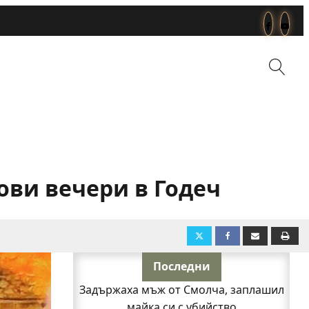
ови вечери в Годеч
Последни
Задържаха мъж от Смолча, заплашил
майка си с убийство