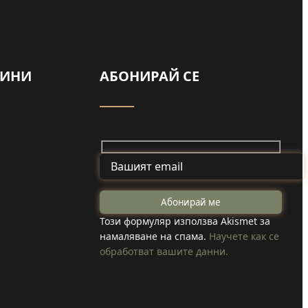
а
ВИНИ
АБОНИРАЙ СЕ
ади
ай
Задържаха мъж
от Смолча,
ите
Този формуляр използва Akismet за
намаляване на спама.
Научете как се
заплашил
обработват вашите данни.
ха,
майка си с