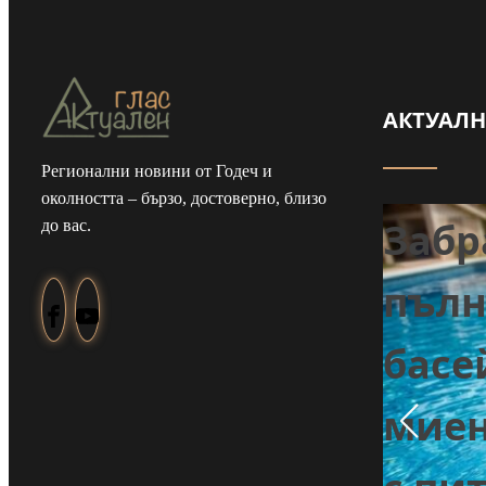
АКТУАЛ
Регионални новини от Годеч и
околността – бързо, достоверно, близо
Забр
до вас.
Задържаха мъж
пълн
от Смолча,
е
басе
заплашил
миен
майка си с