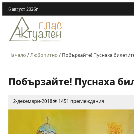
6 август 2026г.
Начало
/
Любопитно
/
Побързайте! Пуснаха билетите
Побързайте! Пуснаха би
2-декември-2018
👁️ 1451 преглеждания