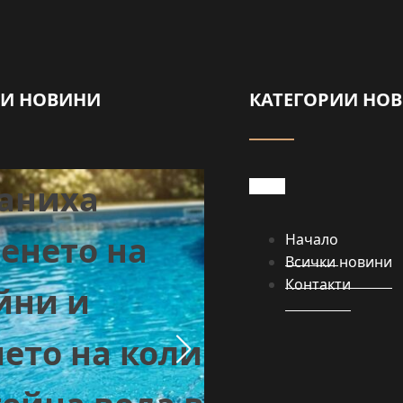
Евакуирах
НИ НОВИНИ
КАТЕГОРИИ НО
сватба зар
аниха
пожара кр
енето на
Шума:
Начало
Всички новини
Контакти
йни и
Младоженц
ето на коли
първо гаси