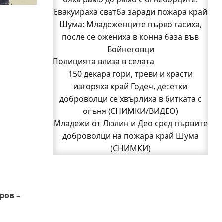
Евакуираха сватба заради пожара край
(СНИМКИ)
Шума: Младоженците първо гасиха,
Началникът на пожарната в Годеч
благодари поименно на всички, които
после се ожениха в конна база във
бяха рамо до рамо с огнеборците!
Войнеговци
Полицията влиза в селата
150 декара гори, треви и храсти
150 декара гори, треви и храсти
изгоряха край Годеч, десетки
доброволци се хвърлиха в битката с
изгоряха край Годеч, десетки
доброволци се хвърлиха в битката с
огъня (СНИМКИ/ВИДЕО)
Полицията влиза в селата
огъня (СНИМКИ/ВИДЕО)
Възможни са прекъсвания на тока утре
Младежи от Люлин и Део сред първите
доброволци на пожара край Шума
в части от община Годеч
Какво накара Яна и Станимир да
(СНИМКИ)
1
изберат Годеч пред живота в чужбина?
2
3
Следваща страница »
(ВИДЕО)
Родов оброк събра поколения под
ров –
старата круша в Букоровци, гостите
опитаха вкуса на Годеч (ВИДЕО)