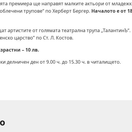
воята премиера ще направят малките актьори от младежк
 облечени трупове“ по Херберт Бергер.
Началото е от 18.
ат артистите от голямата театрална трупа „ТалантинЪ“.
нско царство” по Ст. Л. Костов.
ъзрастни – 10 лв.
и делничен ден от 9.00 ч. до 15.30 ч. в читалището.
о