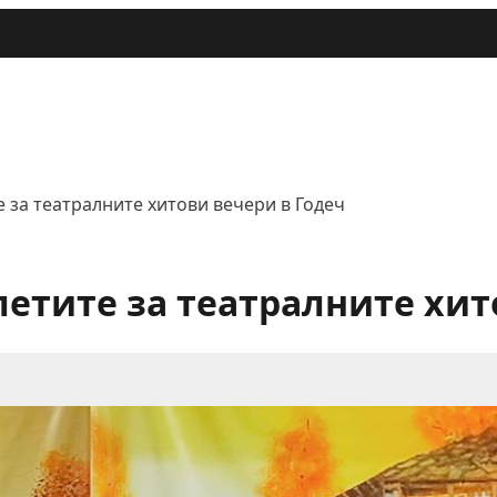
 за театралните хитови вечери в Годеч
летите за театралните хит