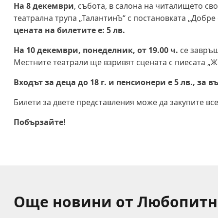
На 8 декември
, събота, в салона на читалището с
театрална трупа „ТалантинЪ“ с постановката „Добре
цената на билетите е: 5 лв.
На 10 декември, понеделник, от 19.00 ч.
се завръщ
Местните театрали ще взривят сцената с пиесата „Же
Входът за деца до 18 г. и пенсионери е 5 лв., за в
Билети за двете представления може да закупите всек
Побързайте!
Още новини от Любопитн