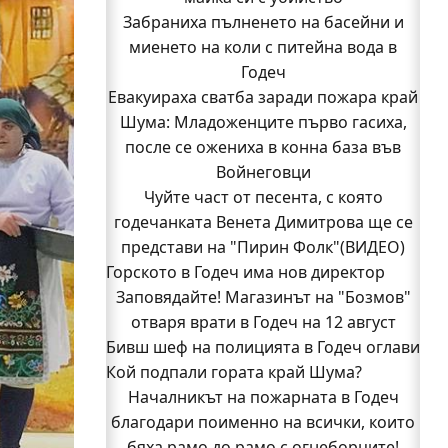
Забраниха пълненето на басейни и
миенето на коли с питейна вода в
Годеч
Евакуираха сватба заради пожара край
Шума: Младоженците първо гасиха,
после се ожениха в конна база във
Войнеговци
Чуйте част от песента, с която
годечанката Венета Димитрова ще се
представи на "Пирин Фолк"(ВИДЕО)
Горското в Годеч има нов директор
Заповядайте! Магазинът на "Бозмов"
отваря врати в Годеч на 12 август
Бивш шеф на полицията в Годеч оглави
Кой подпали гората край Шума?
ОДМВР-Видин
Кой подпали гората край Шума?
Началникът на пожарната в Годеч
Младежи от Люлин и Део сред първите
благодари поименно на всички, които
доброволци на пожара край Шума
бяха рамо до рамо с огнеборците!