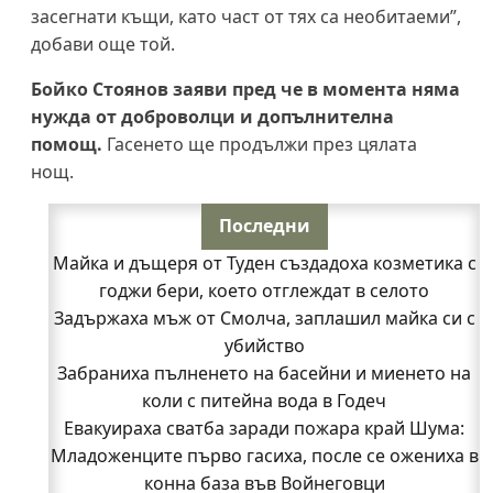
засегнати къщи, като част от тях са необитаеми”,
добави още той.
Бойко Стоянов заяви пред че в момента няма
нужда от доброволци и допълнителна
помощ.
Гасенето ще продължи през цялата
нощ.
Последни
Майка и дъщеря от Туден създадоха козметика с
годжи бери, което отглеждат в селото
Задържаха мъж от Смолча, заплашил майка си с
убийство
Забраниха пълненето на басейни и миенето на
коли с питейна вода в Годеч
Евакуираха сватба заради пожара край Шума:
Младоженците първо гасиха, после се ожениха в
конна база във Войнеговци