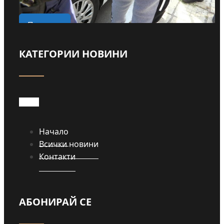
вод
Прочети
КАТЕГОРИИ НОВИНИ
Проч
Начало
Всички новини
Контакти
АБОНИРАЙ СЕ