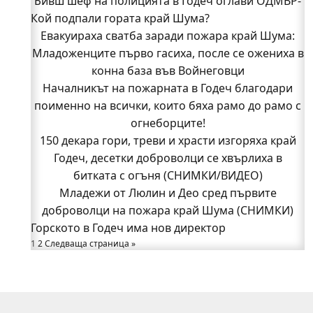
Бивш шеф на полицията в Годеч оглави ОДМВР-
Кой подпали гората край Шума?
Видин
Кой подпали гората край Шума?
Евакуираха сватба заради пожара край Шума:
Младоженците първо гасиха, после се ожениха в
Младежи от Люлин и Део сред първите
доброволци на пожара край Шума (СНИМКИ)
конна база във Войнеговци
Началникът на пожарната в Годеч благодари
Началникът на пожарната в Годеч благодари
поименно на всички, които бяха рамо до рамо с
поименно на всички, които бяха рамо до рамо с
огнеборците!
огнеборците!
150 декара гори, треви и храсти изгоряха край
150 декара гори, треви и храсти изгоряха край
Годеч, десетки доброволци се хвърлиха в
Годеч, десетки доброволци се хвърлиха в
битката с огъня (СНИМКИ/ВИДЕО)
битката с огъня (СНИМКИ/ВИДЕО)
Полицията влиза в селата
Младежи от Люлин и Део сред първите
Възможни са прекъсвания на тока утре в части
доброволци на пожара край Шума (СНИМКИ)
Горското в Годеч има нов директор
от община Годеч
1
Какво накара Яна и Станимир да изберат Годеч
2
Следваща страница »
пред живота в чужбина? (ВИДЕО)