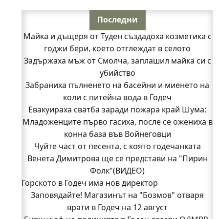
Последни
Майка и дъщеря от Туден създадоха козметика с
годжи бери, което отглеждат в селото
Задържаха мъж от Смолча, заплашил майка си с
убийство
Забраниха пълненето на басейни и миенето на
коли с питейна вода в Годеч
Евакуираха сватба заради пожара край Шума:
Младоженците първо гасиха, после се ожениха в
конна база във Войнеговци
Чуйте част от песента, с която годечанката
Венета Димитрова ще се представи на "Пирин
Фолк"(ВИДЕО)
Горското в Годеч има нов директор
Заповядайте! Магазинът на "Бозмов" отваря
врати в Годеч на 12 август