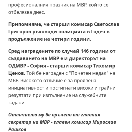
професионалния празник на МВР, който се
отбелязва днес.
Припомняме, че старши комисар Светослав
Григоров ръководи полицията в Годеч в
продължение на четири години.
Сред наградените по случай 146 години от
създаването на МВР е и директорът на
ОДМВР - София - старши комисар Тихомир
Ценов.
Той бе награден с "Почетен медал" на
МВР. Високото отличие е за проявена
инициативност и постигнати високи и трайни
резултати при изпълнение на служебните
задачи.
Отличието му бе връчено от главния
секретар на МВР - главен комисар Мирослав
Рашков