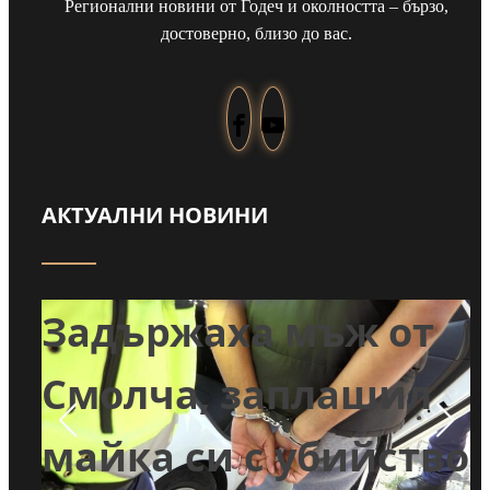
Регионални новини от Годеч и околността – бързо,
достоверно, близо до вас.
АКТУАЛНИ НОВИНИ
За
Задържаха мъж от
пъ
Смолча, заплашил
ба
майка си с убийство
на 