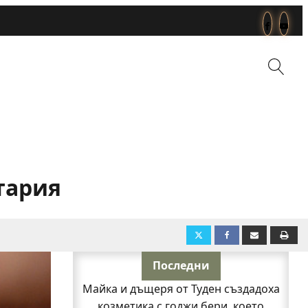
тария
Последни
Майка и дъщеря от Туден създадоха
козметика с годжи бери, което