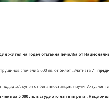
дин жител на Годеч отмъкна печалба от Националн
ушинов спечели 5 000 лв. от билет „Златната 7”,
пред
 подарък”, купен от бензиностанция, научи "Актуален гл
ека за 5 000 лв. в студиото на тв играта „Национа