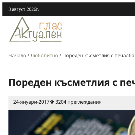
8 август 2026г.
Начало
/
Любопитно
/
Пореден късметлия с печалба
Пореден късметлия с пе
24-януари-2017
👁️ 3204 преглеждания