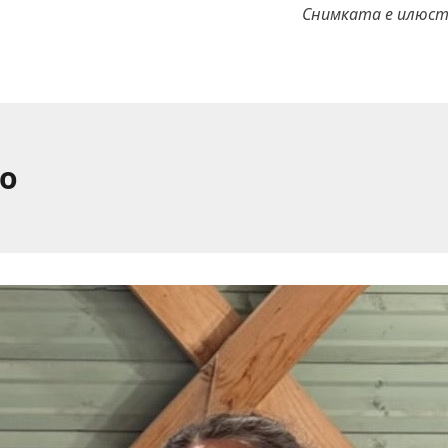
Снимката е илюс
о