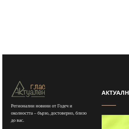
АКТУАЛ
Регионални новини от Годеч и
Майка и дъщеря
околността – бързо, достоверно, близо
до вас.