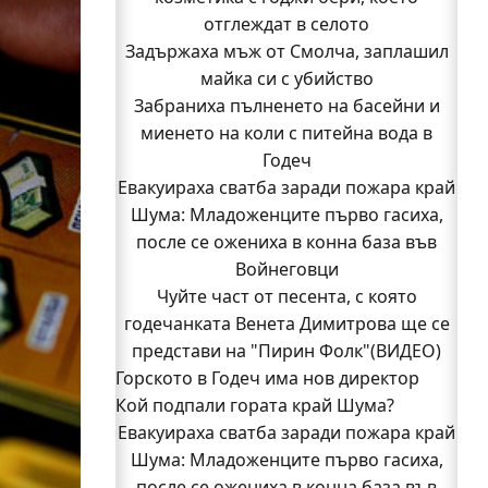
отглеждат в селото
Задържаха мъж от Смолча, заплашил
майка си с убийство
Забраниха пълненето на басейни и
миенето на коли с питейна вода в
Годеч
Евакуираха сватба заради пожара край
Шума: Младоженците първо гасиха,
после се ожениха в конна база във
Войнеговци
Чуйте част от песента, с която
годечанката Венета Димитрова ще се
представи на "Пирин Фолк"(ВИДЕО)
Горското в Годеч има нов директор
Кой подпали гората край Шума?
Заповядайте! Магазинът на "Бозмов"
Евакуираха сватба заради пожара край
отваря врати в Годеч на 12 август
Бивш шеф на полицията в Годеч оглави
Шума: Младоженците първо гасиха,
после се ожениха в конна база във
ОДМВР-Видин