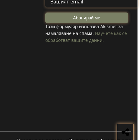
от Туден
на
създадоха
Този формуляр използва Akismet за
намаляване на спама.
Научете как се
козметика с
обработват вашите данни.
 коли
годжи бери,
вода в
което отглеждат
в селото
Прочети