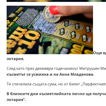
Още е
лотария.
След като през декември годечанинът Митрушин Митр
късметът се усмихна и на Анна Младенова.
Тя спечелила същата сума, но от билет „Перфектният
В близките дни късметлийката лично ще получи ч
лотария”.