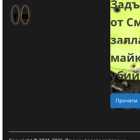
от Туден
Зад
създадоха
от С
козметика с
зап
ли
годжи бери,
майк
 в
което отглеждат
убий
в селото
Прочети
Прочети