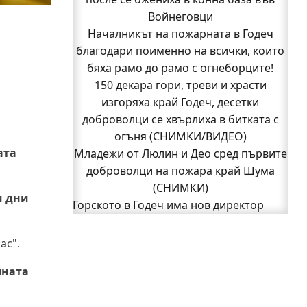
Кой подпали гората край Шума?
Войнеговци
Младежи от Люлин и Део сред първите
Началникът на пожарната в Годеч
благодари поименно на всички, които
доброволци на пожара край Шума
бяха рамо до рамо с огнеборците!
(СНИМКИ)
Началникът на пожарната в Годеч
150 декара гори, треви и храсти
благодари поименно на всички, които
изгоряха край Годеч, десетки
доброволци се хвърлиха в битката с
бяха рамо до рамо с огнеборците!
150 декара гори, треви и храсти
огъня (СНИМКИ/ВИДЕО)
ата
Младежи от Люлин и Део сред първите
изгоряха край Годеч, десетки
доброволци се хвърлиха в битката с
доброволци на пожара край Шума
огъня (СНИМКИ/ВИДЕО)
(СНИМКИ)
и дни
Полицията влиза в селата
Горското в Годеч има нов директор
1
Възможни са прекъсвания на тока утре
2
Следваща страница »
в части от община Годеч
ас".
Какво накара Яна и Станимир да
лната
изберат Годеч пред живота в чужбина?
(ВИДЕО)