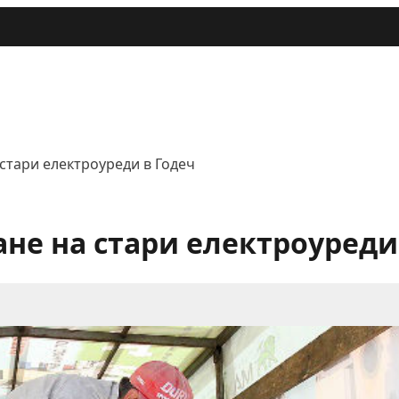
стари електроуреди в Годеч
не на стари електроуреди