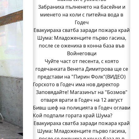
Забраниха пълненето на басейни и
миенето на коли с питейна вода в
Годеч
Евакуираха сватба заради пожара край
Шума: Младоженците първо гасиха,
после се ожениха в конна база във
Войнеговци
Чуйте част от песента, с която
годечанката Венета Димитрова ще се
представи на "Пирин Фолк"(ВИДЕО)
Горското в Годеч има нов директор
Заповядайте! Магазинът на "Бозмов"
отваря врати в Годеч на 12 август
Бивш шеф на полицията в Годеч оглави
Кой подпали гората край Шума?
ОДМВР-Видин
Кой подпали гората край Шума?
Евакуираха сватба заради пожара край
Младежи от Люлин и Део сред първите
Шума: Младоженците първо гасиха,
после се ожениха в конна база във
доброволци на пожара край Шума