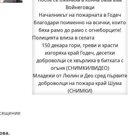
Войнеговци
(СНИМКИ)
Началникът на пожарната в Годеч
Началникът на пожарната в Годеч
благодари поименно на всички, които
благодари поименно на всички, които
бяха рамо до рамо с огнеборците!
бяха рамо до рамо с огнеборците!
Полицията влиза в селата
150 декара гори, треви и храсти
150 декара гори, треви и храсти
изгоряха край Годеч, десетки
доброволци се хвърлиха в битката с
изгоряха край Годеч, десетки
доброволци се хвърлиха в битката с
огъня (СНИМКИ/ВИДЕО)
Полицията влиза в селата
огъня (СНИМКИ/ВИДЕО)
Възможни са прекъсвания на тока утре
Младежи от Люлин и Део сред първите
доброволци на пожара край Шума
в части от община Годеч
Какво накара Яна и Станимир да
(СНИМКИ)
1
изберат Годеч пред живота в чужбина?
2
Следваща страница »
(ВИДЕО)
осещение
Родов оброк събра поколения под
старата круша в Букоровци, гостите
опитаха вкуса на Годеч (ВИДЕО)
ова.