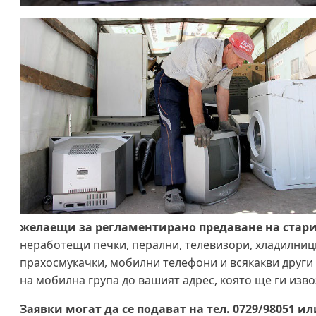
желаещи за регламентирано предаване на стари
неработещи печки, перални, телевизори, хладилници
прахосмукачки, мобилни телефони и всякакви други
на мобилна група до вашият адрес, която ще ги изво
Заявки могат да се подават на тел. 0729/98051 и