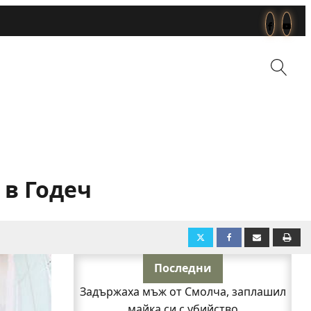
 в Годеч
Последни
Задържаха мъж от Смолча, заплашил
майка си с убийство