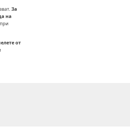
зват.
За
да на
 при
елете от
и