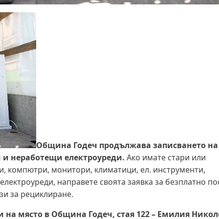
Община Годеч продължава записването на
 и неработещи електроуреди.
Ако имате стари или
, компютри, монитори, климатици, ел. инструменти,
 електроуреди, направете своята заявка за безплатно п
зи за рециклиране.
ли на място в Община Годеч, стая 122 – Емилия Никол