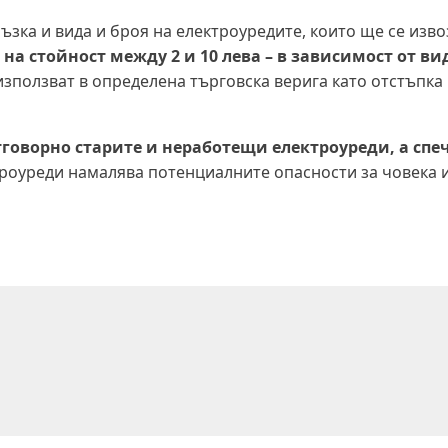
ъзка и вида и броя на електроуредите, които ще се изво
на стойност между 2 и 10 лева – в зависимост от ви
зползват в определена търговска верига като отстъпка
говорно старите и неработещи електроуреди, а спеч
троуреди намалява потенциалните опасности за човека 
а