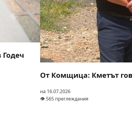
в Годеч
От Комщица: Кметът гов
на 16.07.2026
👁️ 565 преглеждания