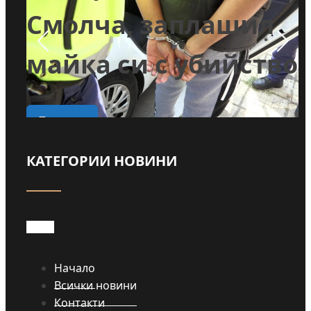
и
Смолча, заплашил
майка си с убийство
о
Прочети
КАТЕГОРИИ НОВИНИ
Начало
Всички новини
Контакти