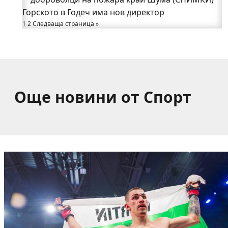
Горското в Годеч има нов директор
от община Годеч
1
Какво накара Яна и Станимир да изберат Годеч
2
Следваща страница »
пред живота в чужбина? (ВИДЕО)
Още новини от Спорт