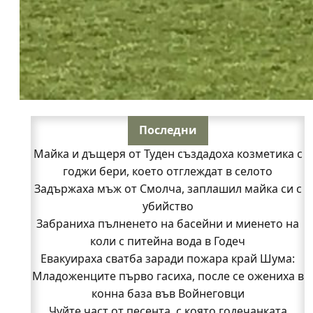
Последни
Майка и дъщеря от Туден създадоха козметика с
годжи бери, което отглеждат в селото
Задържаха мъж от Смолча, заплашил майка си с
убийство
Забраниха пълненето на басейни и миенето на
коли с питейна вода в Годеч
Евакуираха сватба заради пожара край Шума:
Младоженците първо гасиха, после се ожениха в
конна база във Войнеговци
Чуйте част от песента, с която годечанката