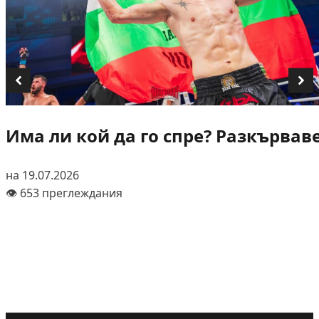
Има ли кой да го спре? Разкървав
на 19.07.2026
👁️ 653 преглеждания