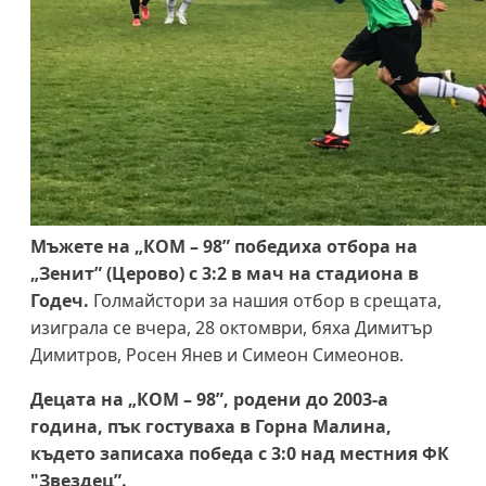
Мъжете на „КОМ – 98” победиха отбора на
„Зенит” (Церово) с 3:2 в мач на стадиона в
Годеч.
Голмайстори за нашия отбор в срещата,
изиграла се вчера, 28 октомври, бяха Димитър
Димитров, Росен Янев и Симеон Симеонов.
Децата на „КОМ – 98”, родени до 2003-а
година, пък гостуваха в Горна Малина,
където записаха победа с 3:0 над местния ФК
"Звездец”.