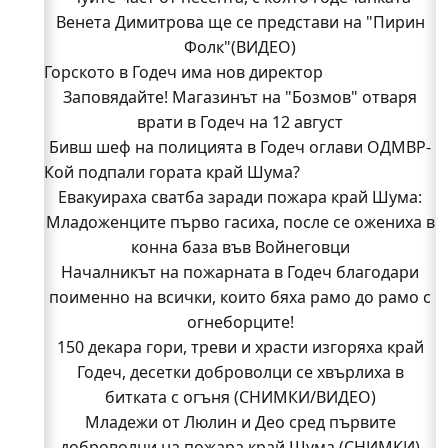
Венета Димитрова ще се представи на "Пирин
Фолк"(ВИДЕО)
Горското в Годеч има нов директор
Заповядайте! Магазинът на "Бозмов" отваря
врати в Годеч на 12 август
Бивш шеф на полицията в Годеч оглави ОДМВР-
Кой подпали гората край Шума?
Видин
Кой подпали гората край Шума?
Евакуираха сватба заради пожара край Шума:
Младоженците първо гасиха, после се ожениха в
Младежи от Люлин и Део сред първите
доброволци на пожара край Шума (СНИМКИ)
конна база във Войнеговци
Началникът на пожарната в Годеч благодари
Началникът на пожарната в Годеч благодари
поименно на всички, които бяха рамо до рамо с
поименно на всички, които бяха рамо до рамо с
огнеборците!
огнеборците!
150 декара гори, треви и храсти изгоряха край
150 декара гори, треви и храсти изгоряха край
Годеч, десетки доброволци се хвърлиха в
Годеч, десетки доброволци се хвърлиха в
битката с огъня (СНИМКИ/ВИДЕО)
битката с огъня (СНИМКИ/ВИДЕО)
Полицията влиза в селата
Младежи от Люлин и Део сред първите
Възможни са прекъсвания на тока утре в части
доброволци на пожара край Шума (СНИМКИ)