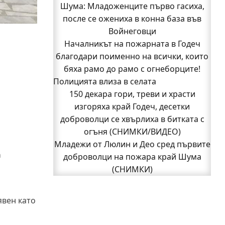
Младежи от Люлин и Део сред първите
Шума: Младоженците първо гасиха,
после се ожениха в конна база във
доброволци на пожара край Шума
Войнеговци
(СНИМКИ)
Началникът на пожарната в Годеч
Началникът на пожарната в Годеч
благодари поименно на всички, които
благодари поименно на всички, които
бяха рамо до рамо с огнеборците!
бяха рамо до рамо с огнеборците!
Полицията влиза в селата
150 декара гори, треви и храсти
150 декара гори, треви и храсти
изгоряха край Годеч, десетки
доброволци се хвърлиха в битката с
изгоряха край Годеч, десетки
доброволци се хвърлиха в битката с
огъня (СНИМКИ/ВИДЕО)
Полицията влиза в селата
огъня (СНИМКИ/ВИДЕО)
Възможни са прекъсвания на тока утре
Младежи от Люлин и Део сред първите
а
доброволци на пожара край Шума
в части от община Годеч
Какво накара Яна и Станимир да
(СНИМКИ)
1
изберат Годеч пред живота в чужбина?
2
Следваща страница »
(ВИДЕО)
явен като
Родов оброк събра поколения под
старата круша в Букоровци, гостите