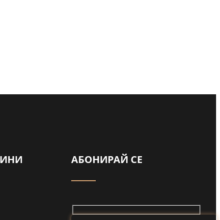
а
ВИНИ
АБОНИРАЙ СЕ
ади
ай