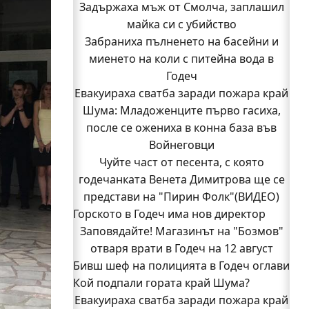
Задържаха мъж от Смолча, заплашил
майка си с убийство
Забраниха пълненето на басейни и
миенето на коли с питейна вода в
Годеч
Евакуираха сватба заради пожара край
Шума: Младоженците първо гасиха,
после се ожениха в конна база във
Войнеговци
Чуйте част от песента, с която
годечанката Венета Димитрова ще се
представи на "Пирин Фолк"(ВИДЕО)
Горското в Годеч има нов директор
Заповядайте! Магазинът на "Бозмов"
отваря врати в Годеч на 12 август
Бивш шеф на полицията в Годеч оглави
Кой подпали гората край Шума?
ОДМВР-Видин
Кой подпали гората край Шума?
Евакуираха сватба заради пожара край