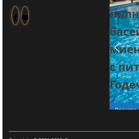
Задържаха мъж
пълн
от Смолча,
е
басе
заплашил
миен
майка си с
с пи
убийство
на
Годе
Прочети
Прочети