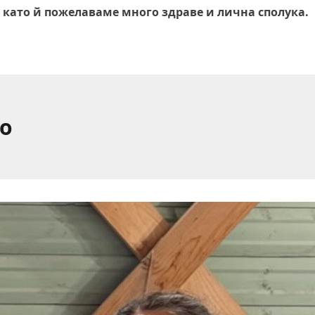
 като й пожелаваме много здраве и лична сполука.
о