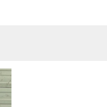
опитаха вкуса на Годеч (ВИДЕО)