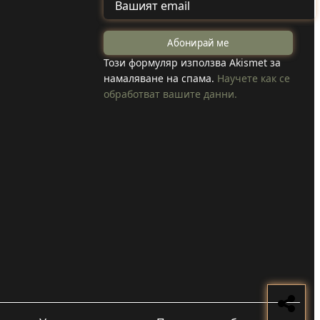
Задържаха мъж
от Смолча,
ите
Този формуляр използва Akismet за
намаляване на спама.
Научете как се
заплашил
обработват вашите данни.
ха,
майка си с
убийство
конна
Прочети
и