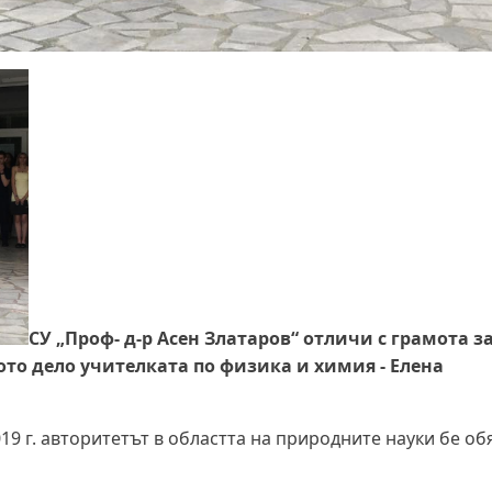
СУ „Проф- д-р Асен Златаров“ отличи с грамота з
ото дело учителката по физика и химия - Елена
9 г. авторитетът в областта на природните науки бе об