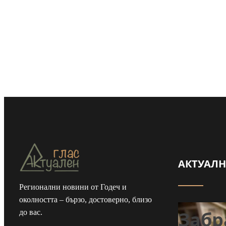
АКТУАЛ
Регионални новини от Годеч и
околността – бързо, достоверно, близо
Забр
до вас.