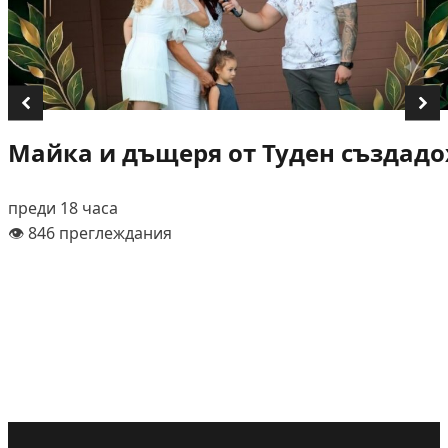
Майка и дъщеря от Туден създадох
преди 18 часа
👁️ 846 преглеждания