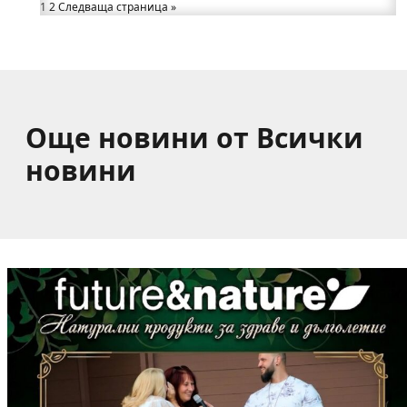
1
Какво накара Яна и Станимир да изберат Годеч
2
Следваща страница »
пред живота в чужбина? (ВИДЕО)
Още новини от Всички
новини