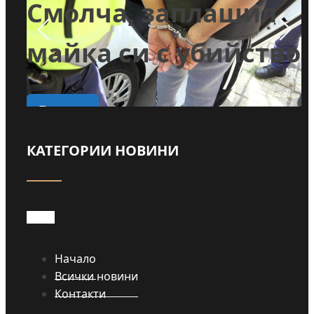
и
Смолча, заплашил
майка си с убийство
о
Прочети
КАТЕГОРИИ НОВИНИ
Начало
Всички новини
Контакти