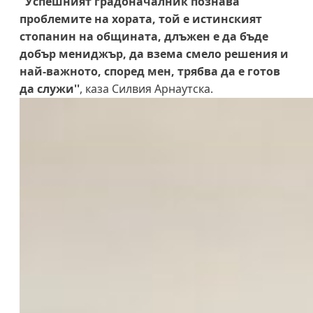
"Успешният градоначалник познава
проблемите на хората, той е истинският
стопанин на общината, длъжен е да бъде
добър мениджър, да взема смело решения и
най-важното, според мен, трябва да е готов
да служи''
, каза Силвия Арнаутска.