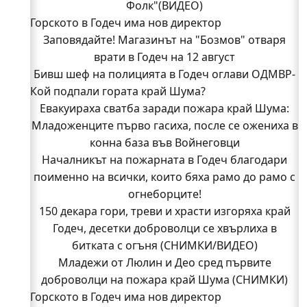
Фолк"(ВИДЕО)
Горското в Годеч има нов директор
Заповядайте! Магазинът на "Бозмов" отваря
врати в Годеч на 12 август
Бивш шеф на полицията в Годеч оглави ОДМВР-
Кой подпали гората край Шума?
Видин
Кой подпали гората край Шума?
Евакуираха сватба заради пожара край Шума:
Младоженците първо гасиха, после се ожениха в
Младежи от Люлин и Део сред първите
доброволци на пожара край Шума (СНИМКИ)
конна база във Войнеговци
Началникът на пожарната в Годеч благодари
Началникът на пожарната в Годеч благодари
поименно на всички, които бяха рамо до рамо с
поименно на всички, които бяха рамо до рамо с
огнеборците!
огнеборците!
150 декара гори, треви и храсти изгоряха край
150 декара гори, треви и храсти изгоряха край
Годеч, десетки доброволци се хвърлиха в
Годеч, десетки доброволци се хвърлиха в
битката с огъня (СНИМКИ/ВИДЕО)
битката с огъня (СНИМКИ/ВИДЕО)
Полицията влиза в селата
Младежи от Люлин и Део сред първите
Възможни са прекъсвания на тока утре в части
доброволци на пожара край Шума (СНИМКИ)
Горското в Годеч има нов директор
от община Годеч