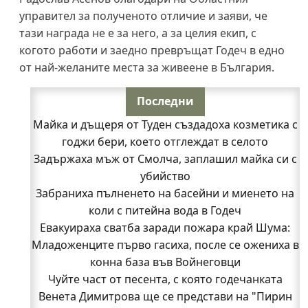
управител за полученото отличие и заяви, че
тази награда не е за него, а за целия екип, с
когото работи и заедно превръщат Годеч в едно
от най-желаните места за живеене в България.
Последни
Майка и дъщеря от Туден създадоха козметика с
годжи бери, което отглеждат в селото
Задържаха мъж от Смолча, заплашил майка си с
убийство
Забраниха пълненето на басейни и миенето на
коли с питейна вода в Годеч
Евакуираха сватба заради пожара край Шума:
Младоженците първо гасиха, после се ожениха в
конна база във Войнеговци
Чуйте част от песента, с която годечанката
Венета Димитрова ще се представи на "Пирин