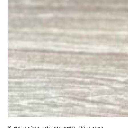
Радослав Асенов благодари на Областния