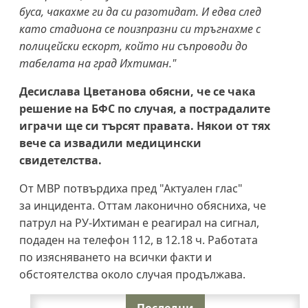
буса, чакахме ги да си разотидат. И едва след
като стадиона се поизпразни си тръгнахме с
полицейски ескорт, който ни съпроводи до
табелата на град Ихтиман."
Десислава Цветанова обясни, че се чака
решение на БФС по случая, а пострадалите
играчи ще си търсят правата. Някои от тях
вече са извадили медицински
свидетелства.
От МВР потвърдиха пред "Актуален глас"
за инцидента. Оттам лаконично обясниха, че
патрул на РУ-Ихтиман е реагирал на сигнал,
подаден на телефон 112, в 12.18 ч. Работата
по изясняването на всички факти и
обстоятелства около случая продължава.
Последни