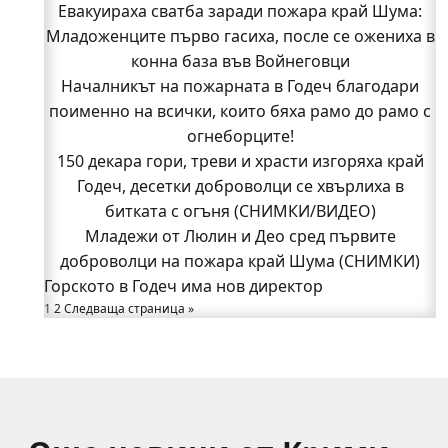
Кой подпали гората край Шума?
Евакуираха сватба заради пожара край Шума:
Младоженците първо гасиха, после се ожениха в
Младежи от Люлин и Део сред първите
доброволци на пожара край Шума (СНИМКИ)
конна база във Войнеговци
Началникът на пожарната в Годеч благодари
Началникът на пожарната в Годеч благодари
поименно на всички, които бяха рамо до рамо с
поименно на всички, които бяха рамо до рамо с
огнеборците!
огнеборците!
150 декара гори, треви и храсти изгоряха край
150 декара гори, треви и храсти изгоряха край
Годеч, десетки доброволци се хвърлиха в
Годеч, десетки доброволци се хвърлиха в
битката с огъня (СНИМКИ/ВИДЕО)
битката с огъня (СНИМКИ/ВИДЕО)
Полицията влиза в селата
Младежи от Люлин и Део сред първите
Възможни са прекъсвания на тока утре в части
доброволци на пожара край Шума (СНИМКИ)
Горското в Годеч има нов директор
от община Годеч
1
Какво накара Яна и Станимир да изберат Годеч
2
Следваща страница »
пред живота в чужбина? (ВИДЕО)