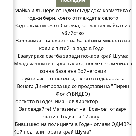
Майка и дъщеря от Туден създадоха козметика с
годжи бери, което отглеждат в селото
Задържаха мъж от Смолча, заплашил майка си с
убийство
Забраниха пълненето на басейни и миенето на
коли с питейна вода в Годеч
Евакуираха сватба заради пожара край Шума:
Младоженците първо гасиха, после се ожениха в
конна база във Войнеговци
Чуйте част от песента, с която годечанката
Венета Димитрова ще се представи на "Пирин
Фолк"(ВИДЕО)
Горското в Годеч има нов директор
Заповядайте! Магазинът на "Бозмов" отваря
врати в Годеч на 12 август
Бивш шеф на полицията в Годеч оглави ОДМВР-
Кой подпали гората край Шума?
Видин