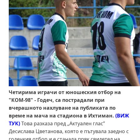
Четирима играчи от юношеския отбор на
"КОМ-98" - Годеч, са пострадали при
вчерашното нахлуване на публиката по
време на мача на стадиона в Ихтиман.
(ВИЖ
ТУК)
Това разказа пред „Актуален глас”
Десислава Цветанова, която е пътувала заедно с
годечкия отбор и е станала пряк свидетел на