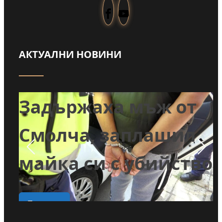
АКТУАЛНИ НОВИНИ
т
Задържаха мъж от
и
Смолча, заплашил
майка си с убийство
о
Прочети