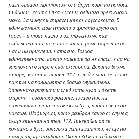
разтървава, притичаха се и други хора на помощ.
Съдиите, които бяха 3 жени, веднага прекъснаха
мача. За минути страстите се поуспокоиха. В
един момент момчетата и цялата група от
Годеч – в това число и аз, тръгнахме към
съблекалнята, но потокът от роми вървеше по
нас и ни приклещи натясно. Тогава
единственото, което можеше да не спаси, е да ни
заключат вътре в съблекалнята. Докато бяхме
вътре, звъннах на тел. 112 и след 7 мин. се озова
патрул на полицията с двама служители.
Започнаха разпити и след като чуха и двете
страни - изгониха ромите. Тогава нас ни
отключиха и тръгнахме към буса, който вече ни
чакаше. Шофьорът, като разбрал какво се случва,
също звъннал на тел. 112. Тръгвайки да се
качваме в буса, заваляха устни заплахи, че ще ни
намерят, ще ни убият. Около 30 мин. седяхме в