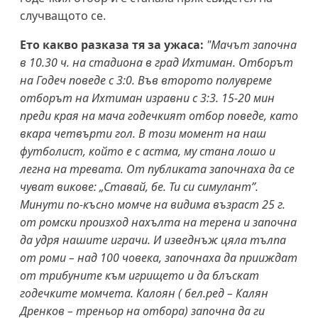
случващото се.
Ето какво разказа тя за ужаса:
"Мачът започна
в 10.30 ч. на стадиона в град Ихтиман. Отборът
на Годеч поведе с 3:0. Във второто полувреме
отборът на Ихтиман изравни с 3:3. 15-20 мин
преди края на мача годечкият отбор поведе, като
вкара четвърти гол. В този момент на наш
футболист, който е с астма, му стана лошо и
легна на тревата. От публиката започнаха да се
чуват викове: „Ставай, бе. Ти си симулант”.
Минути по-късно момче на видима възраст 25 г.
от ромски произход нахълта на терена и започна
да удря нашите играчи. И изведнъж цяла тълпа
от роми – над 100 човека, започнаха да прииждат
от трибуните към игрището и да блъскат
годечките момчета. Калоян ( бел.ред – Калян
Дренков – треньор на отбора) започна да ги