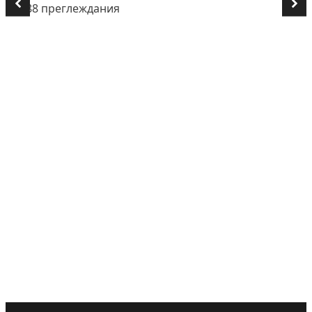
👁️ 688 преглеждания