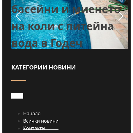
л
басейни и миенето
во
на коли с питейна
вода в Годеч
КАТЕГОРИИ НОВИНИ
Прочети
Начало
Всички новини
Контакти