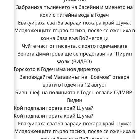
Забраниха пълненето на басейни и миенето на
коли с питейна вода в Годеч
Евакуираха сватба заради пожара край Шума:
Младоженците първо гасиха, после се ожениха в
конна база във Войнеговци
Чуйте част от песента, с която годечанката
Венета Димитрова ще се представи на "Пирин
Фолк"(ВИДЕО)
Горското в Годеч има нов директор
Заповядайте! Магазинът на "Бозмов" отваря
врати в Годеч на 12 август
Бивш шеф на полицията в Годеч оглави ОДМВР-
Видин
Кой подпали гората край Шума?
Кой подпали гората край Шума?
Младежи от Люлин и Део сред първите
Евакуираха сватба заради пожара край Шума:
доброволци на пожара край Шума (СНИМКИ)
Младоженците първо гасиха, после се ожениха в
Началникът на пожарната в Годеч благодари