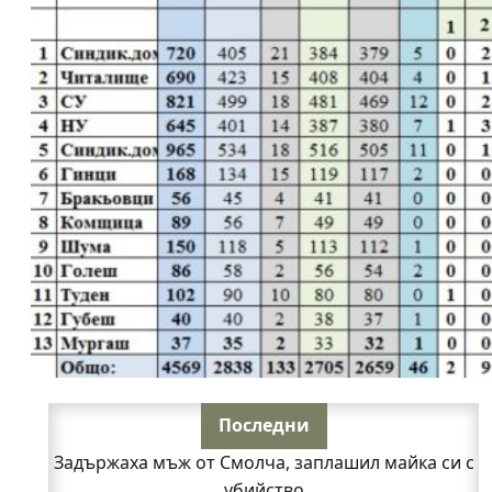
Последни
Задържаха мъж от Смолча, заплашил майка си с
убийство