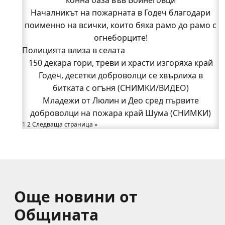
поименно на всички, които бяха рамо до рамо с
конна база във Войнеговци
Началникът на пожарната в Годеч благодари
огнеборците!
поименно на всички, които бяха рамо до рамо с
150 декара гори, треви и храсти изгоряха край
Годеч, десетки доброволци се хвърлиха в
огнеборците!
Полицията влиза в селата
битката с огъня (СНИМКИ/ВИДЕО)
Полицията влиза в селата
150 декара гори, треви и храсти изгоряха край
Възможни са прекъсвания на тока утре в части
Годеч, десетки доброволци се хвърлиха в
битката с огъня (СНИМКИ/ВИДЕО)
от община Годеч
Какво накара Яна и Станимир да изберат Годеч
Младежи от Люлин и Део сред първите
доброволци на пожара край Шума (СНИМКИ)
пред живота в чужбина? (ВИДЕО)
Родов оброк събра поколения под старата круша
1
2
Следваща страница »
в Букоровци, гостите опитаха вкуса на Годеч
(ВИДЕО)
Още новини от
Общината