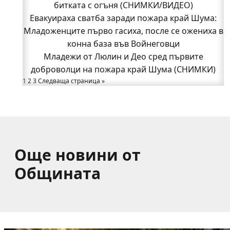
битката с огъня (СНИМКИ/ВИДЕО)
битката с огъня (СНИМКИ/ВИДЕО)
Полицията влиза в селата
Евакуираха сватба заради пожара край Шума:
Младоженците първо гасиха, после се ожениха в
Възможни са прекъсвания на тока утре в части
конна база във Войнеговци
от община Годеч
Какво накара Яна и Станимир да изберат Годеч
Младежи от Люлин и Део сред първите
доброволци на пожара край Шума (СНИМКИ)
пред живота в чужбина? (ВИДЕО)
Родов оброк събра поколения под старата круша
1
2
3
Следваща страница »
в Букоровци, гостите опитаха вкуса на Годеч
(ВИДЕО)
Още новини от
Общината