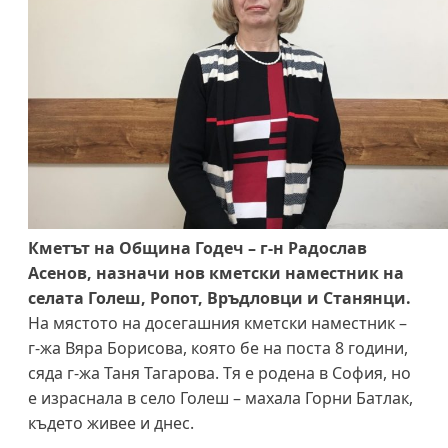
Кметът на Община Годеч – г-н Радослав
Асенов, назначи нов кметски наместник на
селата Голеш, Ропот, Връдловци и Станянци.
На мястото на досегашния кметски наместник –
г-жа Вяра Борисова, която бе на поста 8 години,
сяда г-жа Таня Тагарова. Тя е родена в София, но
е израснала в село Голеш – махала Горни Батлак,
където живее и днес.