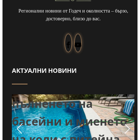
Регионални новини от Годеч и околността – бързо,
достоверно, близо до вас.
АКТУАЛНИ НОВИНИ
Забраниха
т
пълненето на
л
басейни и миенето
во
на коли с питейна