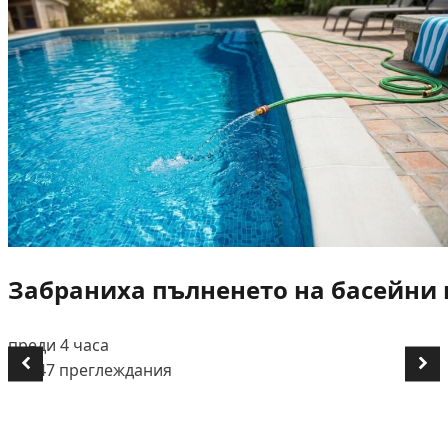
Забраниха пълненето на басейни и
преди 4 часа
👁️ 447 преглеждания