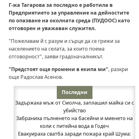
Г-жа Тагарова за последно е работила в
Предприятието за управление на дейностите
по опазване на околната среда (ПУДООС) като
отговорен и уважаван служител.
"Пожелавам й с разум и сърце да се грижи за
населението на селата, за които поема
отговорност", заяви градоначалникът.
"Предстоят още промени в екипа ми"
, разкри
още Радослав Асенов.
Последни
Задържаха мъж от Смолча, заплашил майка си с
убийство
Забраниха пълненето на басейни и миенето на
коли с питейна вода в Годеч
Евакуираха сватба заради пожара край Шума: