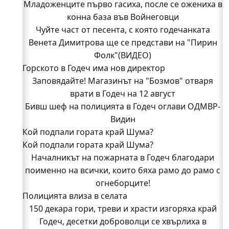
Младоженците първо гасиха, после се ожениха в
конна база във Войнеговци
Чуйте част от песента, с която годечанката
Венета Димитрова ще се представи на "Пирин
Фолк"(ВИДЕО)
Горското в Годеч има нов директор
Заповядайте! Магазинът на "Бозмов" отваря
врати в Годеч на 12 август
Бивш шеф на полицията в Годеч оглави ОДМВР-
Видин
Кой подпали гората край Шума?
Кой подпали гората край Шума?
Младежи от Люлин и Део сред първите
доброволци на пожара край Шума (СНИМКИ)
Началникът на пожарната в Годеч благодари
поименно на всички, които бяха рамо до рамо с
Началникът на пожарната в Годеч благодари
поименно на всички, които бяха рамо до рамо с
огнеборците!
Полицията влиза в селата
огнеборците!
150 декара гори, треви и храсти изгоряха край
150 декара гори, треви и храсти изгоряха край
Годеч, десетки доброволци се хвърлиха в
Годеч, десетки доброволци се хвърлиха в