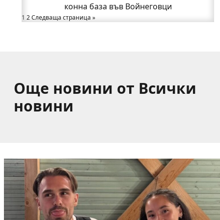
Вижте как Шумският манастир възкръсна за нов
конна база във Войнеговци
1
2
Следваща страница »
живот пред очите на цяла България
Само за няколко часа: Три катастрофи вдигнаха
полицията на крак в Годеч
Още новини от Всички
новини