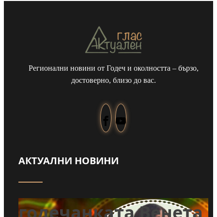
Регионални новини от Годеч и околността – бързо,
достоверно, близо до вас.
а
Чуйте част от
АКТУАЛНИ НОВИНИ
ай
песента, с която
годечанката Венета