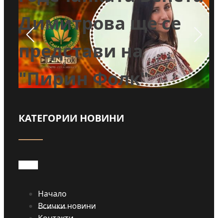
Димитрова ще се
ле
представи на
а
"Пирин Фолк"
(ВИДЕО)
КАТЕГОРИИ НОВИНИ
Прочети
Начало
Всички новини
Контакти