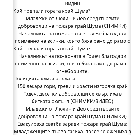
Видин
Кой подпали гората край Шума?
Младежи от Люлин и Део сред първите
доброволци на пожара край Шума (СНИМКИ)
Началникът на пожарната в Годеч благодари
поименно на всички, които бяха рамо до рамо с
Кой подпали гората край Шума?
огнеборците!
150 декара гори, треви и храсти изгоряха край
Началникът на пожарната в Годеч благодари
поименно на всички, които бяха рамо до рамо с
Годеч, десетки доброволци се хвърлиха в
битката с огъня (СНИМКИ/ВИДЕО)
огнеборците!
Полицията влиза в селата
Полицията влиза в селата
Възможни са прекъсвания на тока утре в части
150 декара гори, треви и храсти изгоряха край
Годеч, десетки доброволци се хвърлиха в
от община Годеч
Какво накара Яна и Станимир да изберат Годеч
битката с огъня (СНИМКИ/ВИДЕО)
Младежи от Люлин и Део сред първите
пред живота в чужбина? (ВИДЕО)
Родов оброк събра поколения под старата круша
доброволци на пожара край Шума (СНИМКИ)
Евакуираха сватба заради пожара край Шума:
в Букоровци, гостите опитаха вкуса на Годеч
Младоженците първо гасиха, после се ожениха в
(ВИДЕО)