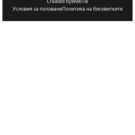
Created by
WebTik
Условия за ползване
Политика на бисквитките