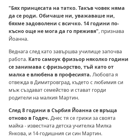
"Бях принцесата на татко. Такъв човек няма
да се роди. Обичаше ни, уважаваше ни,
бяхме задоволени с всичко. 14 години по-
късно още не мога да го преживя"
, признава
Йоанна.
Веднага след като завършва училище започва
работа.
Като самоук фризьор няколко години
се занимава с фризьорство, тъй като от
малка е влюбена в професията.
Любовта я
отвежда в Димитровград, където с любимия си
мъж създават семейство и стават горди
родители на малкия Мартин.
След 8 години в Сърбия Йоанна се връща
отново в Годеч.
Днес тя се грижи за своята
майка - известната детска учителка Милка
Янкова, и 14-годишния си син Мартин.