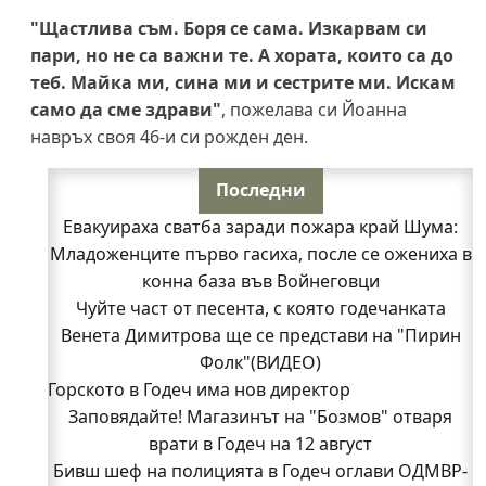
"Щастлива съм. Боря се сама. Изкарвам си
пари, но не са важни те. А хората, които са до
теб. Майка ми, сина ми и сестрите ми. Искам
само да сме здрави"
, пожелава си Йоанна
навръх своя 46-и си рожден ден.
Последни
Евакуираха сватба заради пожара край Шума:
Младоженците първо гасиха, после се ожениха в
конна база във Войнеговци
Чуйте част от песента, с която годечанката
Венета Димитрова ще се представи на "Пирин
Фолк"(ВИДЕО)
Горското в Годеч има нов директор
Заповядайте! Магазинът на "Бозмов" отваря
врати в Годеч на 12 август
Бивш шеф на полицията в Годеч оглави ОДМВР-