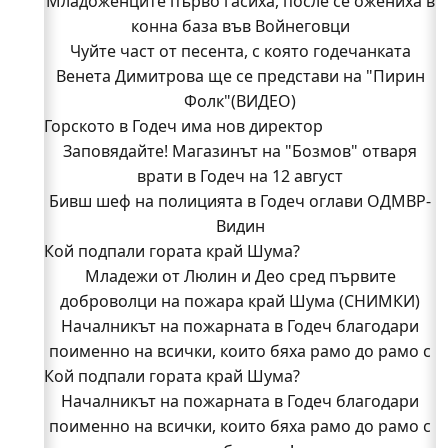
Младоженците първо гасиха, после се ожениха в
конна база във Войнеговци
Чуйте част от песента, с която годечанката
Венета Димитрова ще се представи на "Пирин
Фолк"(ВИДЕО)
Горското в Годеч има нов директор
Заповядайте! Магазинът на "Бозмов" отваря
врати в Годеч на 12 август
Бивш шеф на полицията в Годеч оглави ОДМВР-
Видин
Кой подпали гората край Шума?
Младежи от Люлин и Део сред първите
доброволци на пожара край Шума (СНИМКИ)
Началникът на пожарната в Годеч благодари
поименно на всички, които бяха рамо до рамо с
Кой подпали гората край Шума?
огнеборците!
150 декара гори, треви и храсти изгоряха край
Началникът на пожарната в Годеч благодари
поименно на всички, които бяха рамо до рамо с
Годеч, десетки доброволци се хвърлиха в