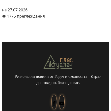
на 27.07.2026
👁️ 1775 преглеждания
Регионални новини от Годеч и околността – бързо,
достоверно, близо до вас.