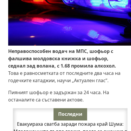
Неправоспособен водач на МПС, шофьор с
фалшива молдовска книжка и шофьор,
седнал зад волана, с 1.68 промила алкохол.
Това е равносметката от последните два часа на
годечките катаджии, научи „Актуален глас”.
Пияният шофьор е задържан за 24 часа. На
останалите са съставени актове.
Последни
Евакуираха сватба заради пожара край Шума: