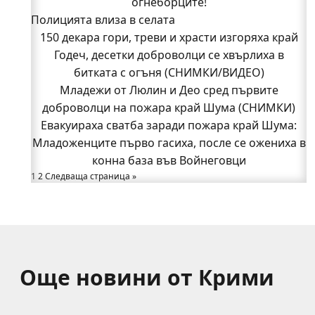
битката с огъня (СНИМКИ/ВИДЕО)
огнеборците!
Полицията влиза в селата
Полицията влиза в селата
Възможни са прекъсвания на тока утре в части
150 декара гори, треви и храсти изгоряха край
Годеч, десетки доброволци се хвърлиха в
от община Годеч
Какво накара Яна и Станимир да изберат Годеч
битката с огъня (СНИМКИ/ВИДЕО)
Младежи от Люлин и Део сред първите
пред живота в чужбина? (ВИДЕО)
Родов оброк събра поколения под старата круша
доброволци на пожара край Шума (СНИМКИ)
Евакуираха сватба заради пожара край Шума:
в Букоровци, гостите опитаха вкуса на Годеч
Младоженците първо гасиха, после се ожениха в
(ВИДЕО)
Вижте как Шумският манастир възкръсна за нов
конна база във Войнеговци
1
2
Следваща страница »
живот пред очите на цяла България
Само за няколко часа: Три катастрофи вдигнаха
полицията на крак в Годеч
Още новини от Крими