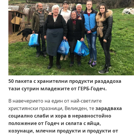
50 пакета с хранителни продукти раздадоха
тази сутрин младежите от ГЕРБ-Годеч.
В навечерието на един от най-светлите
християнски празници, Великден, те
зарадваха
социално слаби и хора в неравностойно
положение от Годеч и селата с яйца,
козунаци, млечни продукти и продукти от