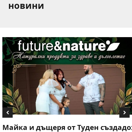
новини
Майка и дъщеря от Туден създадох