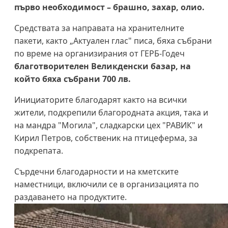
първо необходимост – брашно, захар, олио.
Средствата за направата на хранителните
пакети, както „Актуален глас" писа, бяха събрани
по време на организирания от ГЕРБ-Годеч
благотворителен Великденски базар, на
който бяха събрани 700 лв.
Инициаторите благодарят както на всички
жители, подкрепили благородната акция, така и
на мандра "Могила", сладкарски цех "РАВИК" и
Кирил Петров, собственик на птицеферма, за
подкрепата.
Сърдечни благодарности и на кметските
наместници, включили се в организацията по
раздаването на продуктите.