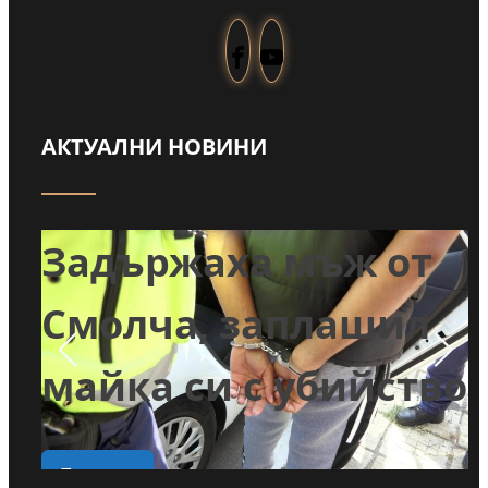
АКТУАЛНИ НОВИНИ
Забраниха
т
пълненето на
л
басейни и миенето
тво
на коли с питейна
вода в Годеч