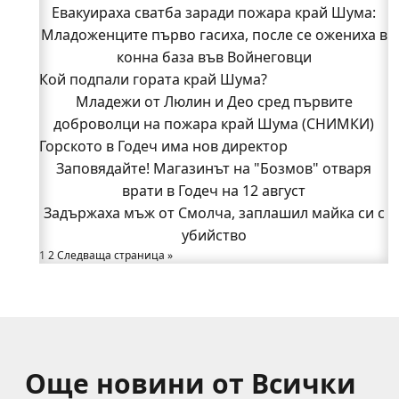
Евакуираха сватба заради пожара край Шума:
Видин
Кой подпали гората край Шума?
Младоженците първо гасиха, после се ожениха в
Младежи от Люлин и Део сред първите
конна база във Войнеговци
Кой подпали гората край Шума?
доброволци на пожара край Шума (СНИМКИ)
Началникът на пожарната в Годеч благодари
Младежи от Люлин и Део сред първите
поименно на всички, които бяха рамо до рамо с
доброволци на пожара край Шума (СНИМКИ)
Горското в Годеч има нов директор
огнеборците!
150 декара гори, треви и храсти изгоряха край
Заповядайте! Магазинът на "Бозмов" отваря
Годеч, десетки доброволци се хвърлиха в
врати в Годеч на 12 август
Задържаха мъж от Смолча, заплашил майка си с
битката с огъня (СНИМКИ/ВИДЕО)
Полицията влиза в селата
убийство
1
Възможни са прекъсвания на тока утре в части
2
Следваща страница »
от община Годеч
Какво накара Яна и Станимир да изберат Годеч
пред живота в чужбина? (ВИДЕО)
Още новини от Всички