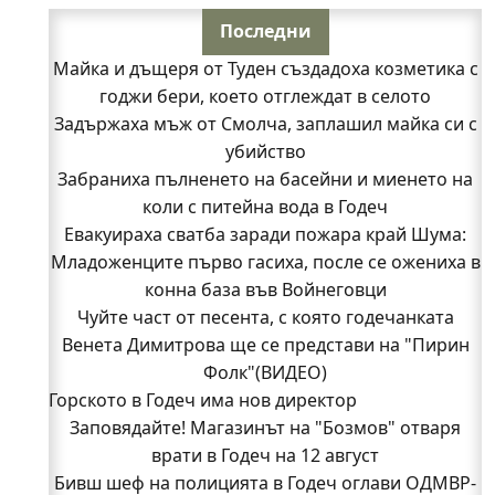
Последни
Майка и дъщеря от Туден създадоха козметика с
годжи бери, което отглеждат в селото
Задържаха мъж от Смолча, заплашил майка си с
убийство
Забраниха пълненето на басейни и миенето на
коли с питейна вода в Годеч
Евакуираха сватба заради пожара край Шума:
Младоженците първо гасиха, после се ожениха в
конна база във Войнеговци
Чуйте част от песента, с която годечанката
Венета Димитрова ще се представи на "Пирин
Фолк"(ВИДЕО)
Горското в Годеч има нов директор
Заповядайте! Магазинът на "Бозмов" отваря
врати в Годеч на 12 август
Бивш шеф на полицията в Годеч оглави ОДМВР-