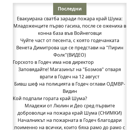
Последни
Евакуираха сватба заради пожара край Шума:
Младоженците първо гасиха, после се ожениха в
конна база във Войнеговци
Чуйте част от песента, с която годечанката
Венета Димитрова ще се представи на "Пирин
Фолк"(ВИДЕО)
Горското в Годеч има нов директор
Заповядайте! Магазинът на "Бозмов" отваря
врати в Годеч на 12 август
Бивш шеф на полицията в Годеч оглави ОДМВР-
Видин
Кой подпали гората край Шума?
Младежи от Люлин и Део сред първите
доброволци на пожара край Шума (СНИМКИ)
Началникът на пожарната в Годеч благодари
поименно на всички, които бяха рамо до рамо с