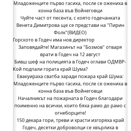
Младоженците първо гасиха, после се ожениха в
конна база във Войнеговци
Чуйте част от песента, с която годечанката
Венета Димитрова ще се представи на "Пирин
Фолк"(ВИДЕО)
Горското в Годеч има нов директор
Заповядайте! Магазинът на "Бозмов" отваря
врати в Годеч на 12 август
Бивш шеф на полицията в Годеч оглави ОДМВР-
Кой подпали гората край Шума?
Видин
Кой подпали гората край Шума?
Евакуираха сватба заради пожара край Шума:
Младоженците първо гасиха, после се ожениха в
Младежи от Люлин и Део сред първите
доброволци на пожара край Шума (СНИМКИ)
конна база във Войнеговци
Началникът на пожарната в Годеч благодари
Началникът на пожарната в Годеч благодари
поименно на всички, които бяха рамо до рамо с
поименно на всички, които бяха рамо до рамо с
огнеборците!
огнеборците!
150 декара гори, треви и храсти изгоряха край
150 декара гори, треви и храсти изгоряха край
Годеч, десетки доброволци се хвърлиха в
Годеч, десетки доброволци се хвърлиха в