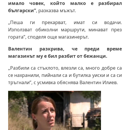
имало човек, който малко е разбирал
български”
, разказва мъжът.
„Пеша ги прекарват, имат си водачи.
Използват обиколни маршрути, минават през
гората”, споделя още магазинерът.
Валентин разкрива, че преди време
магазинът му е бил разбит от бежанци.
„Разбили са стъклото, влезли са, много добре са
се нахранили, пийнали са и бутилка уиски и са си
тръгнали”, с усмивка обяснява Валентин Илиев.