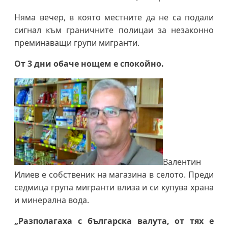
Няма вечер, в която местните да не са подали
сигнал към граничните полицаи за незаконно
преминаващи групи мигранти.
От 3 дни обаче нощем е спокойно.
Валентин
Илиев е собственик на магазина в селото. Преди
седмица група мигранти влиза и си купува храна
и минерална вода.
„Разполагаха с българска валута, от тях е