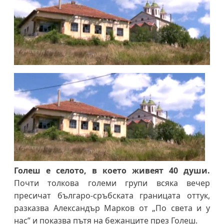
Голеш е селото, в което живеят 40 души.
Почти толкова големи групи всяка вечер
пресичат българо-сръбската границата оттук,
разказва Александър Марков от „По света и у
нас” и показва пътя на бежанците през Голеш.