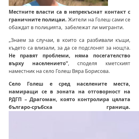
Местните власти са в непрекъснат контакт с
граничните полицаи.
Жители на Голеш сами се
обаждат в полицията, забележат ли мигранти.
„Знаем за случаи, в които са разбивали къщи,
където са влизали, за да се подслонят за нощта.
Не правят проблеми, няма посегателство
върху населението”
, споделя кметският
наместник на село Голеш Вяра Борисова.
Село Голеш е сред населените места,
намиращи се в зоната на отговорност на
РДГП – Драгоман, която контролира цялата
българо-сръбска граница.