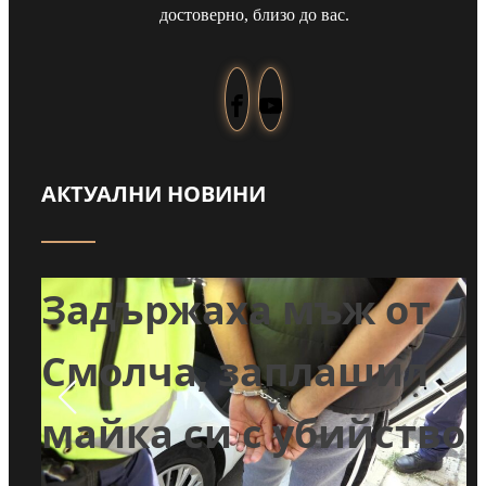
достоверно, близо до вас.
АКТУАЛНИ НОВИНИ
т
Задържаха мъж от
и
Смолча, заплашил
майка си с убийство