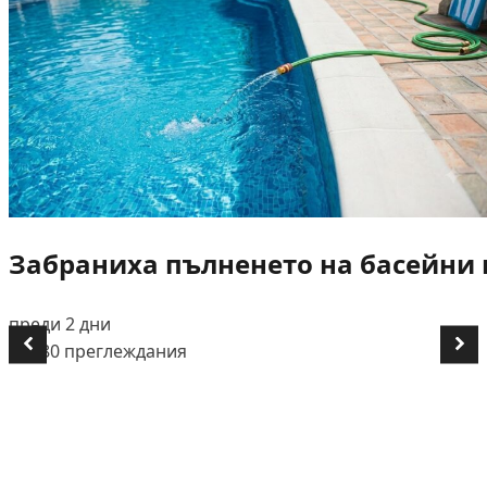
Забраниха пълненето на басейни и
преди 2 дни
👁️ 680 преглеждания