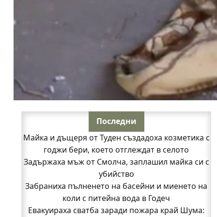
Последни
Майка и дъщеря от Туден създадоха козметика с
годжи бери, което отглеждат в селото
Задържаха мъж от Смолча, заплашил майка си с
убийство
Забраниха пълненето на басейни и миенето на
коли с питейна вода в Годеч
Евакуираха сватба заради пожара край Шума: