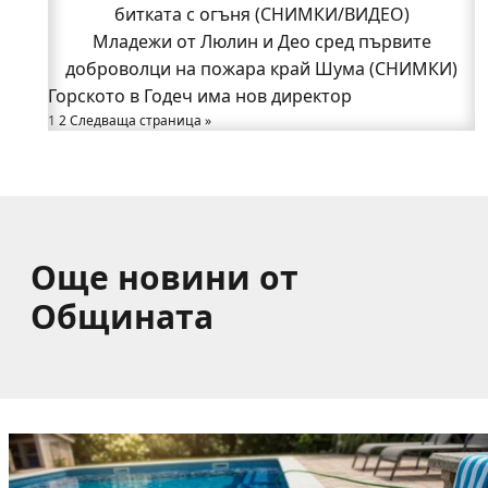
битката с огъня (СНИМКИ/ВИДЕО)
битката с огъня (СНИМКИ/ВИДЕО)
Полицията влиза в селата
Младежи от Люлин и Део сред първите
Възможни са прекъсвания на тока утре в части
доброволци на пожара край Шума (СНИМКИ)
Горското в Годеч има нов директор
от община Годеч
1
Какво накара Яна и Станимир да изберат Годеч
2
Следваща страница »
пред живота в чужбина? (ВИДЕО)
Още новини от
Общината