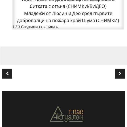
битката с огъня (СНИМКИ/ВИДЕО)
от община Годеч
Какво накара Яна и Станимир да изберат Годеч
Младежи от Люлин и Део сред първите
доброволци на пожара край Шума (СНИМКИ)
пред живота в чужбина? (ВИДЕО)
Родов оброк събра поколения под старата круша
1
2
3
Следваща страница »
в Букоровци, гостите опитаха вкуса на Годеч
(ВИДЕО)