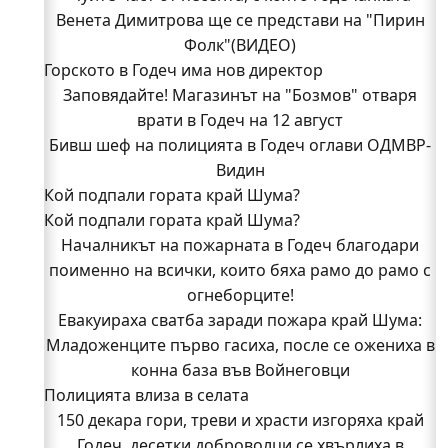
Венета Димитрова ще се представи на "Пирин
Фолк"(ВИДЕО)
Горското в Годеч има нов директор
Заповядайте! Магазинът на "Бозмов" отваря
врати в Годеч на 12 август
Бивш шеф на полицията в Годеч оглави ОДМВР-
Видин
Кой подпали гората край Шума?
Кой подпали гората край Шума?
Младежи от Люлин и Део сред първите
доброволци на пожара край Шума (СНИМКИ)
Началникът на пожарната в Годеч благодари
поименно на всички, които бяха рамо до рамо с
Началникът на пожарната в Годеч благодари
поименно на всички, които бяха рамо до рамо с
огнеборците!
Евакуираха сватба заради пожара край Шума:
огнеборците!
Младоженците първо гасиха, после се ожениха в
150 декара гори, треви и храсти изгоряха край
Годеч, десетки доброволци се хвърлиха в
конна база във Войнеговци
Полицията влиза в селата
битката с огъня (СНИМКИ/ВИДЕО)
Полицията влиза в селата
150 декара гори, треви и храсти изгоряха край
Възможни са прекъсвания на тока утре в части
Годеч, десетки доброволци се хвърлиха в