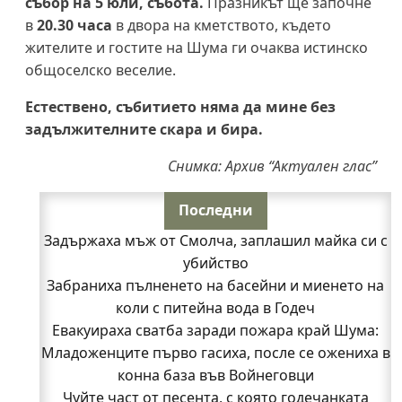
събор на 5 юли, събота.
Празникът ще започне
в
20.30 часа
в двора на кметството, където
жителите и гостите на Шума ги очаква истинско
общоселско веселие.
Естествено, събитието няма да мине без
задължителните скара и бира​.
Снимка: Архив “Актуален глас”
Последни
Задържаха мъж от Смолча, заплашил майка си с
убийство
Забраниха пълненето на басейни и миенето на
коли с питейна вода в Годеч
Евакуираха сватба заради пожара край Шума:
Младоженците първо гасиха, после се ожениха в
конна база във Войнеговци
Чуйте част от песента, с която годечанката