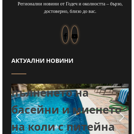
Регионални новини от Годеч и околността – бързо,
достоверно, близо до вас.
АКТУАЛНИ НОВИНИ
Забраниха
т
пълненето на
л
басейни и миенето
во
на коли с питейна