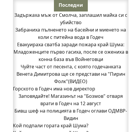
Последни
Задържаха мъж от Смолча, заплашил майка си с
убийство
Забраниха пълненето на басейни и миенето на
коли с питейна вода в Годеч
Евакуираха сватба заради пожара край Шума:
Младоженците първо гасиха, после се ожениха в
конна база във Войнеговци
Чуйте част от песента, с която годечанката
Венета Димитрова ще се представи на "Пирин
Фолк"(ВИДЕО)
Горското в Годеч има нов директор
Заповядайте! Магазинът на "Бозмов" отваря
врати в Годеч на 12 август
Бивш шеф на полицията в Годеч оглави ОДМВР-
Видин
Кой подпали гората край Шума?