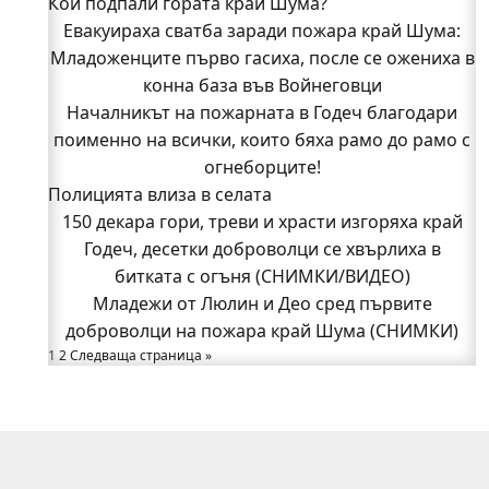
Кой подпали гората край Шума?
Младежи от Люлин и Део сред първите
Евакуираха сватба заради пожара край Шума:
доброволци на пожара край Шума (СНИМКИ)
Младоженците първо гасиха, после се ожениха в
Началникът на пожарната в Годеч благодари
поименно на всички, които бяха рамо до рамо с
конна база във Войнеговци
Началникът на пожарната в Годеч благодари
огнеборците!
поименно на всички, които бяха рамо до рамо с
150 декара гори, треви и храсти изгоряха край
Годеч, десетки доброволци се хвърлиха в
огнеборците!
Полицията влиза в селата
битката с огъня (СНИМКИ/ВИДЕО)
Полицията влиза в селата
150 декара гори, треви и храсти изгоряха край
Възможни са прекъсвания на тока утре в части
Годеч, десетки доброволци се хвърлиха в
битката с огъня (СНИМКИ/ВИДЕО)
от община Годеч
Какво накара Яна и Станимир да изберат Годеч
Младежи от Люлин и Део сред първите
доброволци на пожара край Шума (СНИМКИ)
пред живота в чужбина? (ВИДЕО)
Родов оброк събра поколения под старата круша
1
2
Следваща страница »
в Букоровци, гостите опитаха вкуса на Годеч
(ВИДЕО)