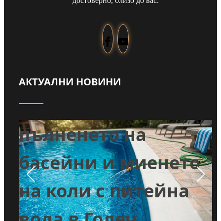
достоверно, близо до вас.
АКТУАЛНИ НОВИНИ
Забраниха
т
пълненето на
л
басейни и миенето
во
на коли с питейна
вода в Годеч