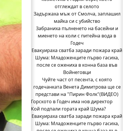
отглеждат в селото
Задържаха мъж от Смолча, заплашил
майка си с убийство
Забраниха пълненето на басейни и
миенето на коли с питейна вода в
Годеч
Евакуираха сватба заради пожара край
Шума: Младоженците първо гасиха,
после се ожениха в конна база във
Войнеговци
Чуйте част от песента, с която
годечанката Венета Димитрова ще се
представи на "Пирин Фолк"(ВИДЕО)
Горското в Годеч има нов директор
Кой подпали гората край Шума?
Заповядайте! Магазинът на "Бозмов"
Евакуираха сватба заради пожара край
отваря врати в Годеч на 12 август
Бивш шеф на полицията в Годеч оглави
Шума: Младоженците първо гасиха,
после се ожениха в конна база във
ОДМВР-Видин