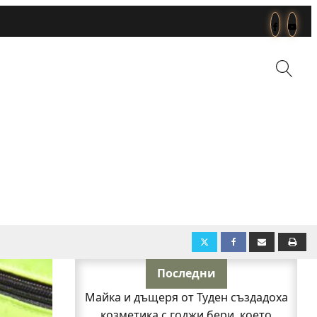
Последни
Майка и дъщеря от Туден създадоха
козметика с годжи бери, което