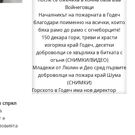
Кой подпали гората край Шума?
Войнеговци
Младежи от Люлин и Део сред първите
Началникът на пожарната в Годеч
благодари поименно на всички, които
доброволци на пожара край Шума
бяха рамо до рамо с огнеборците!
(СНИМКИ)
Началникът на пожарната в Годеч
150 декара гори, треви и храсти
благодари поименно на всички, които
изгоряха край Годеч, десетки
доброволци се хвърлиха в битката с
бяха рамо до рамо с огнеборците!
150 декара гори, треви и храсти
огъня (СНИМКИ/ВИДЕО)
Младежи от Люлин и Део сред първите
изгоряха край Годеч, десетки
доброволци се хвърлиха в битката с
доброволци на пожара край Шума
огъня (СНИМКИ/ВИДЕО)
(СНИМКИ)
Полицията влиза в селата
Горското в Годеч има нов директор
1
Възможни са прекъсвания на тока утре
2
Следваща страница »
ч спрял
в части от община Годеч
а
Какво накара Яна и Станимир да
 е
изберат Годеч пред живота в чужбина?
ловията
(ВИДЕО)