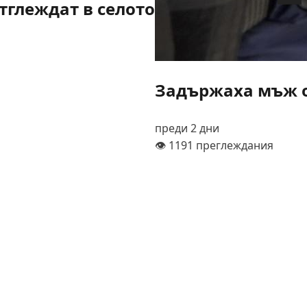
тглеждат в селото
Задържаха мъж о
преди 2 дни
👁️ 1191 преглеждания