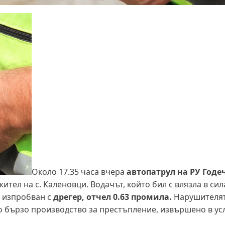
Около 17.35 часа вчера
автопатрул на РУ Годе
ител на с. Каленовци. Водачът, който бил с влязла в сил
л изпробван с
дрегер, отчел 0.63 промила.
Нарушителят
то бързо производство за престъпление, извършено в ус