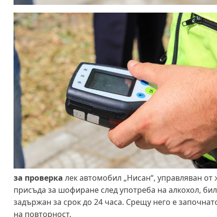
за проверка
лек автомобил „Нисан“, управляван от ж
присъда за шофиране след употреба на алкохол, би
задържан за срок до 24 часа. Срещу него е започна
на повторност.