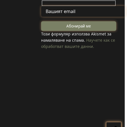
от Туден
на
създадоха
Този формуляр използва Akismet за
намаляване на спама.
Научете как се
козметика с
обработват вашите данни.
 коли
годжи бери,
вода в
което отглеждат
в селото
Прочети