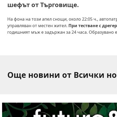
шефът от Търговище.
На фона на този апел снощи, около 22:05 ч., автопа
управляван от местен жител.
При тестване с дрегер
годишният мъж е задържан за 24 часа. Образувано е 
Още новини от Всички н