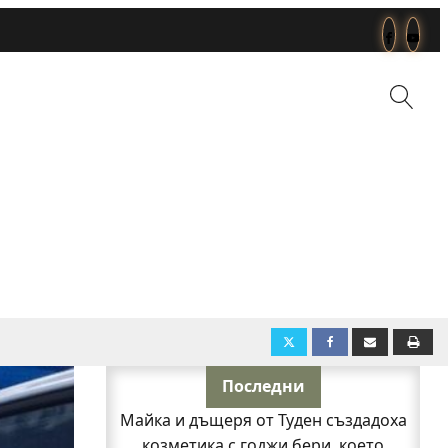
Последни
Майка и дъщеря от Туден създадоха
козметика с годжи бери, което