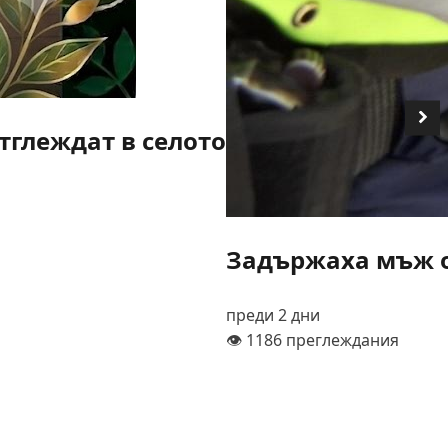
тглеждат в селото
Задържаха мъж о
преди 2 дни
👁️ 1186 преглеждания