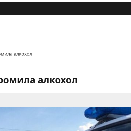
омила алкохол
промила алкохол