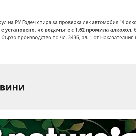
трул на РУ Годеч спира за проверка лек автомобил "Фолкс
 е установено, че водачът е с 1.62 промила алкохол.
6
бързо производство по чл. 343Б, ал. 1 от Наказателния 
овини