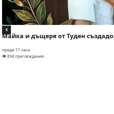
Майка и дъщеря от Туден създадох
преди 17 часа
👁️ 834 преглеждания