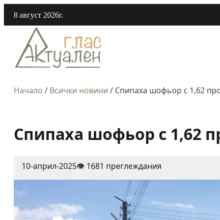
8 август 2026г.
Начало
/
Всички новини
/
Спипаха шофьор с 1,62 пр
Спипаха шофьор с 1,62 
10-април-2025
👁️ 1681 преглеждания