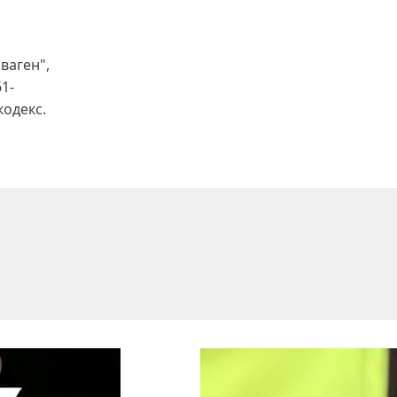
ваген",
1-
кодекс.