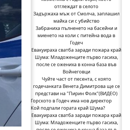
отглеждат в селото
Задържаха мъж от Смолча, заплашил
майка си с убийство
Забраниха пълненето на басейни и
миенето на коли с питейна вода в
Годеч
Евакуираха сватба заради пожара край
Шума: Младоженците първо гасиха,
после се ожениха в конна база във
Войнеговци
Чуйте част от песента, с която
годечанката Венета Димитрова ще се
представи на "Пирин Фолк"(ВИДЕО)
Горското в Годеч има нов директор
Кой подпали гората край Шума?
Заповядайте! Магазинът на "Бозмов"
Евакуираха сватба заради пожара край
отваря врати в Годеч на 12 август
Бивш шеф на полицията в Годеч оглави
Шума: Младоженците първо гасиха,
после се ожениха в конна база във
ОДМВР-Видин