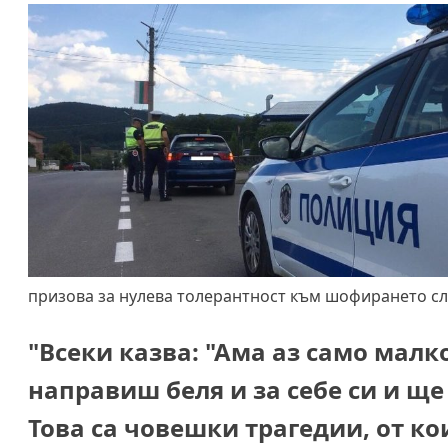
призова за нулева толерантност към шофирането сл
"Всеки казва: "Ама аз само малко
направиш беля и за себе си и ще
Това са човешки трагедии, от ко