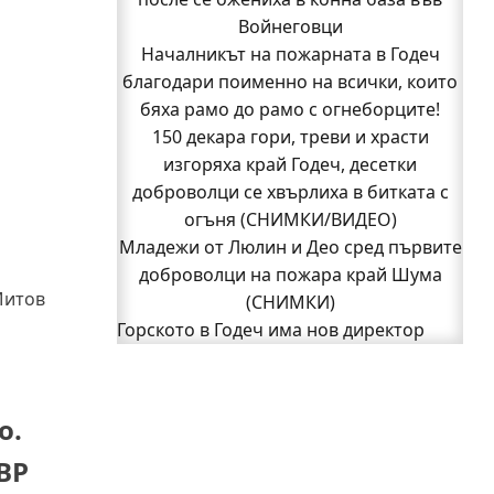
Кой подпали гората край Шума?
Войнеговци
Младежи от Люлин и Део сред първите
Началникът на пожарната в Годеч
благодари поименно на всички, които
доброволци на пожара край Шума
бяха рамо до рамо с огнеборците!
(СНИМКИ)
Началникът на пожарната в Годеч
150 декара гори, треви и храсти
благодари поименно на всички, които
изгоряха край Годеч, десетки
доброволци се хвърлиха в битката с
бяха рамо до рамо с огнеборците!
150 декара гори, треви и храсти
огъня (СНИМКИ/ВИДЕО)
Младежи от Люлин и Део сред първите
изгоряха край Годеч, десетки
доброволци се хвърлиха в битката с
доброволци на пожара край Шума
Митов
огъня (СНИМКИ/ВИДЕО)
(СНИМКИ)
Полицията влиза в селата
Горското в Годеч има нов директор
1
Възможни са прекъсвания на тока утре
2
Следваща страница »
в части от община Годеч
Какво накара Яна и Станимир да
о.
изберат Годеч пред живота в чужбина?
ВР
(ВИДЕО)