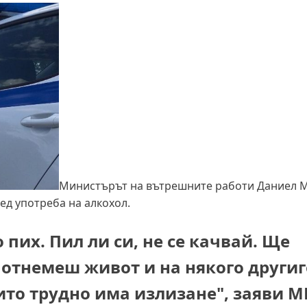
Министърът на вътрешните работи Даниел 
ед употреба на алкохол.
 пих. Пил ли си, не се качвай. Ще
 отнемеш живот и на някого другиг
ито трудно има излизане", заяви М