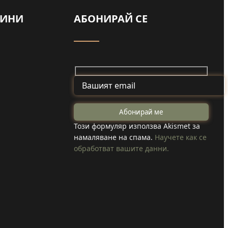
ВИНИ
АБОНИРАЙ СЕ
Майка и дъщеря
от Туден
на
създадоха
Този формуляр използва Akismet за
намаляване на спама.
Научете как се
козметика с
обработват вашите данни.
 коли
годжи бери,
вода в
което отглеждат