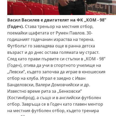
Васил Василев е двигателят на ФК „КОМ - 98”
(Годеч).
Става треньор на местния отбор,
поемайки щафетата от Румен Павлов. 30-
годишният годечанин израства на терена.
Футболът го завладява още в ранна детска
възраст и до днес остава голямата му страст.
След като прави първите си стъпки в „КОМ - 98”
(Годеч), отива да учи в спортното училище на
„Левски”, където започва да играе в юношеския
отбор на клуба. Играл е заедно с Иван
Банделовски, Валери Домовчийски и др.
Известно време рита за „Бенковски”
(Костинброд), а също и в английски футболен
отбор. Завръща се в Годеч като главен ментор
на местния футболен отбор, където тренира