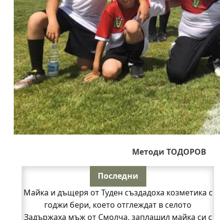
Методи ТОДОРОВ
Последни
Майка и дъщеря от Туден създадоха козметика с
годжи бери, което отглеждат в селото
Задържаха мъж от Смолча, заплашил майка си с