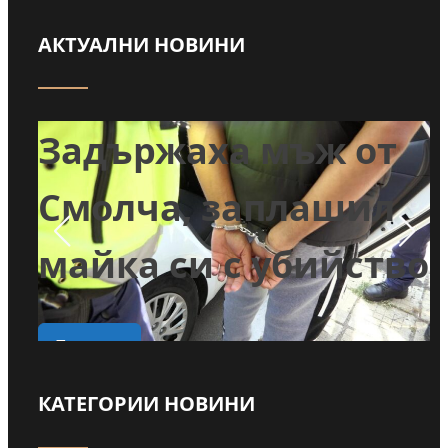
АКТУАЛНИ НОВИНИ
т
Задържаха мъж от
и
Смолча, заплашил
майка си с убийство
о
Прочети
КАТЕГОРИИ НОВИНИ