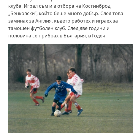
клуба. Играл съм и в отбора на Костинброд
„Бенковски”, който беше много добър. След това
заминах за Англия, където работех и играех за
тамошен футболен клуб. След две години и
половина се прибрах в България, в Годеч.