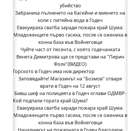
убийство
Забраниха пълненето на басейни и миенето на
коли с питейна вода в Годеч
Евакуираха сватба заради пожара край Шума:
Младоженците първо гасиха, после се ожениха в
конна база във Войнеговци
Чуйте част от песента, с която годечанката
Венета Димитрова ще се представи на "Пирин
Фолк"(ВИДЕО)
Горското в Годеч има нов директор
Заповядайте! Магазинът на "Бозмов" отваря
врати в Годеч на 12 август
Бивш шеф на полицията в Годеч оглави ОДМВР-
Кой подпали гората край Шума?
Видин
Кой подпали гората край Шума?
Евакуираха сватба заради пожара край Шума:
Младоженците първо гасиха, после се ожениха в
Младежи от Люлин и Део сред първите
доброволци на пожара край Шума (СНИМКИ)
конна база във Войнеговци
Началникът на пожарната в Годеч благодари
Началникът на пожарната в Годеч благодари