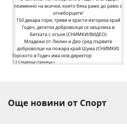
поименно на всички, които бяха рамо до рамо с
поименно на всички, които бяха рамо до рамо с
огнеборците!
огнеборците!
150 декара гори, треви и храсти изгоряха край
150 декара гори, треви и храсти изгоряха край
Годеч, десетки доброволци се хвърлиха в
Годеч, десетки доброволци се хвърлиха в
битката с огъня (СНИМКИ/ВИДЕО)
битката с огъня (СНИМКИ/ВИДЕО)
Полицията влиза в селата
Младежи от Люлин и Део сред първите
Възможни са прекъсвания на тока утре в части
доброволци на пожара край Шума (СНИМКИ)
Горското в Годеч има нов директор
от община Годеч
1
Какво накара Яна и Станимир да изберат Годеч
2
Следваща страница »
пред живота в чужбина? (ВИДЕО)
Още новини от Спорт