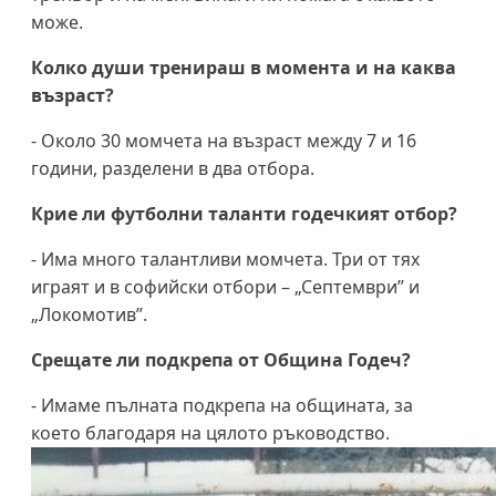
може.
Колко души тренираш в момента и на каква
възраст?
- Около 30 момчета на възраст между 7 и 16
години, разделени в два отбора.
Крие ли футболни таланти годечкият отбор?
- Има много талантливи момчета. Три от тях
играят и в софийски отбори – „Септември” и
„Локомотив”.
Срещате ли
подкрепа
от
О
бщина
Годеч?
- Имаме пълната подкрепа на общината, за
което благодаря на цялото ръководство.