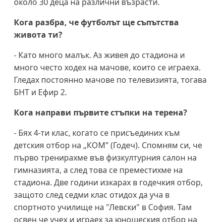
около 30 деца на различни възрасти.
Кога разбра, че футболът ще съпътства
живота ти?
- Като много малък. Аз живея до стадиона и
много често ходех на мачове, които се играеха.
Гледах постоянно мачове по телевизията, тогава
БНТ и Ефир 2.
Кога направи първите стъпки на терена?
- Бях 4-ти клас, когато се присъединих към
детския отбор на „КОМ” (Годеч). Спомням си, че
първо тренирахме във физкултурния салон на
гимназията, а след това се преместихме на
стадиона. Две години изкарах в годечкия отбор,
защото след седми клас отидох да уча в
спортното училище на "Левски" в София. Там
освен че учех и играех за юношеския отбор на