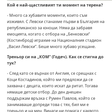
Кой е най-щастливият ти момент на терена?
- Много са хубавите моменти, които съм
изживял. С Левски станахме първи в България на
републиканско за юноши. Няма да забравя
емоцията, когато с отбора на „Бенковски”
(Костинброд) играхме на Националния стадион
„Васил Левски”. Беше много хубаво усещане.
Треньор си на „КОМ” (Годеч). Как се стигна до
тук?
- След като се върнах от Англия, се срещнах с
Коци Костадинов, който ми предложи да се
захвана с децата, които искат да ритат. Тогава
нямаше детски отбор. До ден днешен
поддържам връзка с Румен Павлов, който се
занимаваше допреди това с тях, бил ми е
треньор и на мен. Винаги ни помага с каквото