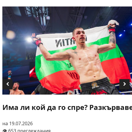
Има ли кой да го спре? Разкървав
на 19.07.2026
👁️ 653 преглеждания