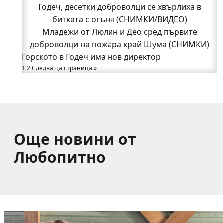
Годеч, десетки доброволци се хвърлиха в
Годеч, десетки доброволци се хвърлиха в
битката с огъня (СНИМКИ/ВИДЕО)
битката с огъня (СНИМКИ/ВИДЕО)
Полицията влиза в селата
Младежи от Люлин и Део сред първите
Възможни са прекъсвания на тока утре в части
доброволци на пожара край Шума (СНИМКИ)
Горското в Годеч има нов директор
от община Годеч
1
Какво накара Яна и Станимир да изберат Годеч
2
Следваща страница »
пред живота в чужбина? (ВИДЕО)
Още новини от
Любопитно