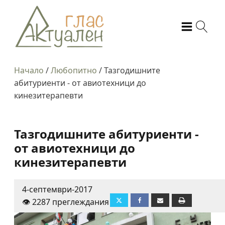
Начало
/
Любопитно
/
Тазгодишните
абитуриенти - от авиотехници до
кинезитерапевти
Тазгодишните абитуриенти -
от авиотехници до
кинезитерапевти
4-септември-2017
👁️ 2287 преглеждания