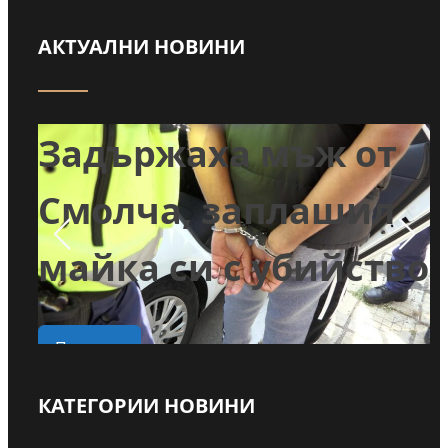
АКТУАЛНИ НОВИНИ
т
Задържаха мъж от
и
Смолча, заплашил
майка си с убийство
о
Прочети
КАТЕГОРИИ НОВИНИ