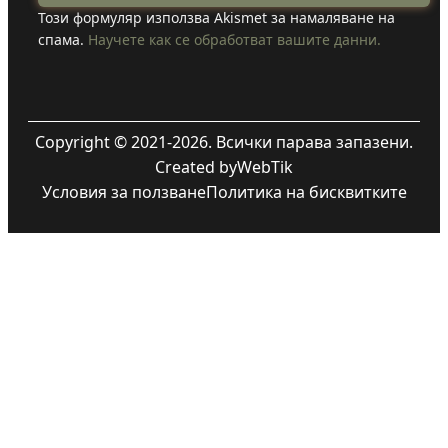
Този формуляр използва Akismet за намаляване на
спама.
Научете как се обработват вашите данни.
Copyright © 2021-2026. Всички парава запазени.
Created by
WebTik
Условия за ползване
Политика на бисквитките