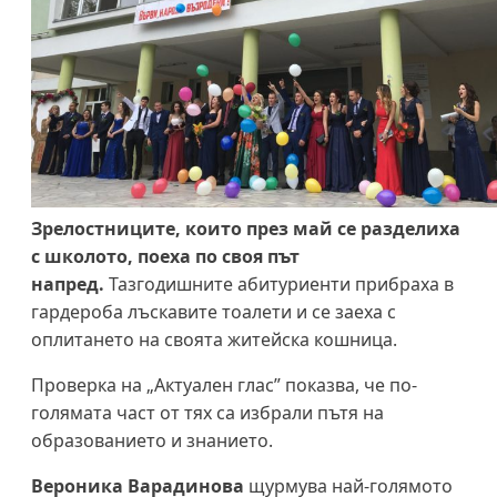
Зрелостниците, които през май се разделиха
с школото, поеха по своя път
напред.
Тазгодишните абитуриенти прибраха в
гардероба лъскавите тоалети и се заеха с
оплитането на своята житейска кошница.
Проверка на „Актуален глас” показва, че по-
голямата част от тях са избрали пътя на
образованието и знанието.
Вероника Варадинова
щурмува най-голямото