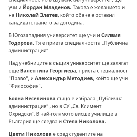
учи и
Йордан Младенов.
Такова е желанието и
на
Николай Златев
, който обаче е оставил
кандидатстването за догодина.
В Югозападния университет ще учи и
Силвия
Тодорова.
Тя е приета специалността „Публична
администрация”.
Над учебниците в същия университет ще залягат
още
Валентина Георгиева
, приета специалност
"Право", и
Александър Методиев
, който ще учи
"Философия".
Бояна Веселинова
също е избрала „Публична
администрация” , но в СУ „Св. Климент
Охридски”. В най-голямото висше училище в
България ще следва и
Стела Николова.
Цвети Николова
е сред студентите на