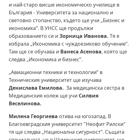
и най-старо висше икономическо училище в
България - Университета за национално и
световно стопанство, където ще учи „Бизнес и
икономика”. В УНСС ще продължи
образованието си и
Зорница Иванова.
Тя е
избрала „Икономика с чуждоезиково обучение”.
Там ще се обучава и
Ванеса Асенова
, която ще
следва „Икономика и бизнес”.
„Авиационни техники и технологии” в
Техническия университет ще изучава
Денислава Емилова.
За медицинска сестра в
Медицинския колеж ще учи
Силвия
Веселинова.
Милена Георгиева
отива на югозапад. В
Благоевградския университет "Неофит Рилски"
тя ще следва „Национална сигурност”. Същата
специалност, но в Шуменския университет, ще