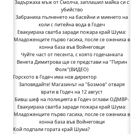
Задържаха мъж от Смолча, заплашил майка си с
убийство
Забраниха пълненето на басейни и миенето на
коли с питейна вода в Годеч
Евакуираха сватба заради пожара край Шума:
Младоженците първо гасиха, после се ожениха в
конна база във Войнеговци
Чуйте част от песента, с която годечанката
Венета Димитрова ще се представи на "Пирин
Фолк"(ВИДЕО)
Горското в Годеч има нов директор
Заповядайте! Магазинът на "Бозмов" отваря
врати в Годеч на 12 август
Бивш шеф на полицията в Годеч оглави ОДМВР-
Евакуираха сватба заради пожара край Шума:
Видин
Кой подпали гората край Шума?
Младоженците първо гасиха, после се ожениха в
Младежи от Люлин и Део сред първите
конна база във Войнеговци
Кой подпали гората край Шума?
доброволци на пожара край Шума (СНИМКИ)