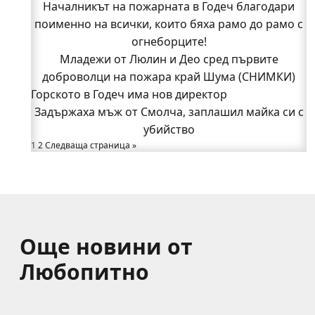
Началникът на пожарната в Годеч благодари
Началникът на пожарната в Годеч благодари
поименно на всички, които бяха рамо до рамо с
поименно на всички, които бяха рамо до рамо с
огнеборците!
огнеборците!
150 декара гори, треви и храсти изгоряха край
Младежи от Люлин и Део сред първите
доброволци на пожара край Шума (СНИМКИ)
Годеч, десетки доброволци се хвърлиха в
Горското в Годеч има нов директор
битката с огъня (СНИМКИ/ВИДЕО)
Полицията влиза в селата
Задържаха мъж от Смолча, заплашил майка си с
Възможни са прекъсвания на тока утре в части
убийство
1
2
Следваща страница »
от община Годеч
Какво накара Яна и Станимир да изберат Годеч
пред живота в чужбина? (ВИДЕО)
Още новини от
Любопитно