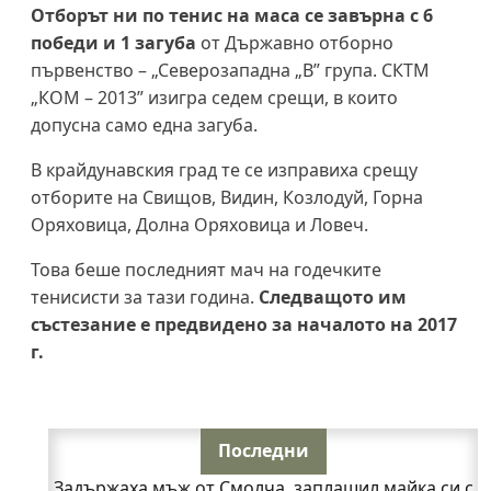
Отборът ни по тенис на маса се завърна с 6
победи и 1 загуба
от Държавно отборно
първенство – „Северозападна „В” група. СКТМ
„КОМ – 2013” изигра седем срещи, в които
допусна само една загуба.
В крайдунавския град те се изправиха срещу
отборите на Свищов, Видин, Козлодуй, Горна
Оряховица, Долна Оряховица и Ловеч.
Това беше последният мач на годечките
тенисисти за тази година.
Следващото им
състезание е предвидено за началото на 2017
г.
Последни
Задържаха мъж от Смолча, заплашил майка си с