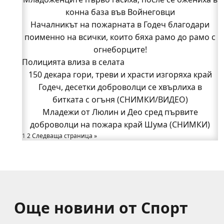
поименно на всички, които бяха рамо до рамо с
конна база във Войнеговци
Началникът на пожарната в Годеч благодари
огнеборците!
поименно на всички, които бяха рамо до рамо с
150 декара гори, треви и храсти изгоряха край
Годеч, десетки доброволци се хвърлиха в
огнеборците!
Полицията влиза в селата
битката с огъня (СНИМКИ/ВИДЕО)
Полицията влиза в селата
150 декара гори, треви и храсти изгоряха край
Възможни са прекъсвания на тока утре в части
Годеч, десетки доброволци се хвърлиха в
битката с огъня (СНИМКИ/ВИДЕО)
от община Годеч
Какво накара Яна и Станимир да изберат Годеч
Младежи от Люлин и Део сред първите
доброволци на пожара край Шума (СНИМКИ)
пред живота в чужбина? (ВИДЕО)
Родов оброк събра поколения под старата круша
1
2
Следваща страница »
в Букоровци, гостите опитаха вкуса на Годеч
(ВИДЕО)
Още новини от Спорт