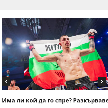
Има ли кой да го спре? Разкървав