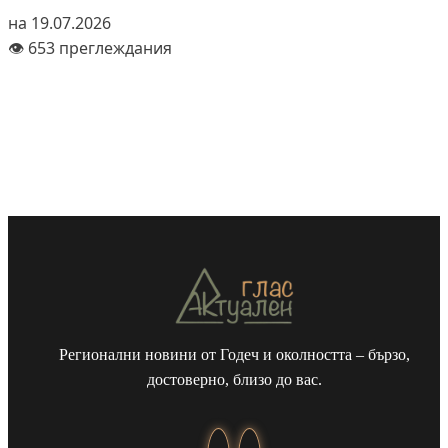
на 19.07.2026
👁️ 653 преглеждания
Регионални новини от Годеч и околността – бързо,
достоверно, близо до вас.