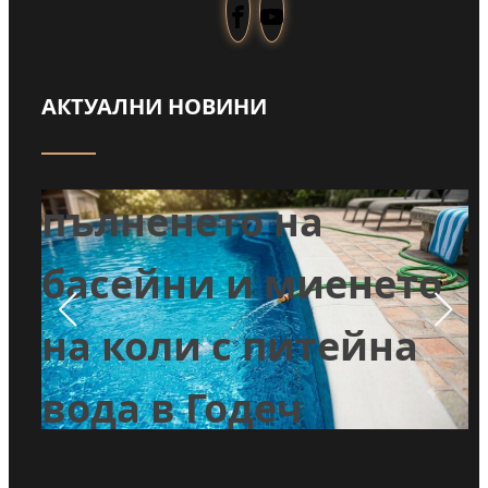
АКТУАЛНИ НОВИНИ
Забраниха
т
пълненето на
л
басейни и миенето
во
на коли с питейна
вода в Годеч