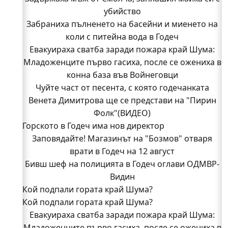
убийство
Забраниха пълненето на басейни и миенето на
коли с питейна вода в Годеч
Евакуираха сватба заради пожара край Шума:
Младоженците първо гасиха, после се ожениха в
конна база във Войнеговци
Чуйте част от песента, с която годечанката
Венета Димитрова ще се представи на "Пирин
Фолк"(ВИДЕО)
Горското в Годеч има нов директор
Заповядайте! Магазинът на "Бозмов" отваря
врати в Годеч на 12 август
Бивш шеф на полицията в Годеч оглави ОДМВР-
Видин
Кой подпали гората край Шума?
Кой подпали гората край Шума?
Младежи от Люлин и Део сред първите
Евакуираха сватба заради пожара край Шума:
доброволци на пожара край Шума (СНИМКИ)
Младоженците първо гасиха, после се ожениха в
Началникът на пожарната в Годеч благодари