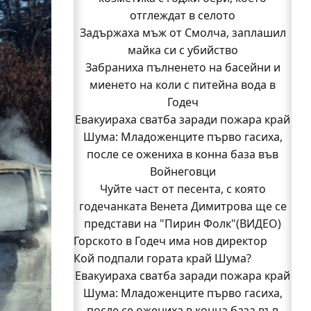
отглеждат в селото
Задържаха мъж от Смолча, заплашил
майка си с убийство
Забраниха пълненето на басейни и
миенето на коли с питейна вода в
Годеч
Евакуираха сватба заради пожара край
Шума: Младоженците първо гасиха,
после се ожениха в конна база във
Войнеговци
Чуйте част от песента, с която
годечанката Венета Димитрова ще се
представи на "Пирин Фолк"(ВИДЕО)
Горското в Годеч има нов директор
Кой подпали гората край Шума?
Заповядайте! Магазинът на "Бозмов"
Евакуираха сватба заради пожара край
отваря врати в Годеч на 12 август
Бивш шеф на полицията в Годеч оглави
Шума: Младоженците първо гасиха,
после се ожениха в конна база във
ОДМВР-Видин