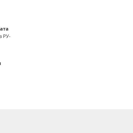
ната
в РУ-
я