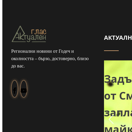
АКТУАЛ
Регионални новини от Годеч и
Майка и дъщеря
околността – бързо, достоверно, близо
до вас.
от Туден
Зад
създадоха
от С
козметика с
зап
ли
годжи бери,
майк