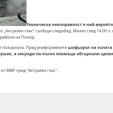
Техническа неизправност е най-вероят
ято „Актуален глас” съобщи следобед. Малко след 14.00 ч. 
 района на Понор.
 и пожарната. Пред униформените
шофьорът на колата
 пушек, а секунди по-късно пламъци обгърнали цели
от МВР пред "Актуален глас".