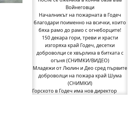
Кой подпали гората край Шума?
Войнеговци
Младежи от Люлин и Део сред първите
Началникът на пожарната в Годеч
благодари поименно на всички, които
доброволци на пожара край Шума
бяха рамо до рамо с огнеборците!
(СНИМКИ)
Началникът на пожарната в Годеч
150 декара гори, треви и храсти
благодари поименно на всички, които
изгоряха край Годеч, десетки
доброволци се хвърлиха в битката с
бяха рамо до рамо с огнеборците!
150 декара гори, треви и храсти
огъня (СНИМКИ/ВИДЕО)
Младежи от Люлин и Део сред първите
изгоряха край Годеч, десетки
доброволци се хвърлиха в битката с
доброволци на пожара край Шума
огъня (СНИМКИ/ВИДЕО)
(СНИМКИ)
Полицията влиза в селата
Горското в Годеч има нов директор
1
Възможни са прекъсвания на тока утре
2
Следваща страница »
в части от община Годеч
Какво накара Яна и Станимир да
изберат Годеч пред живота в чужбина?
(ВИДЕО)