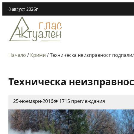
8 август 2026г.
Начало
/
Крими
/
Техническа неизправност подпалил
Техническа неизправнос
25-ноември-2016
👁️ 1715 преглеждания