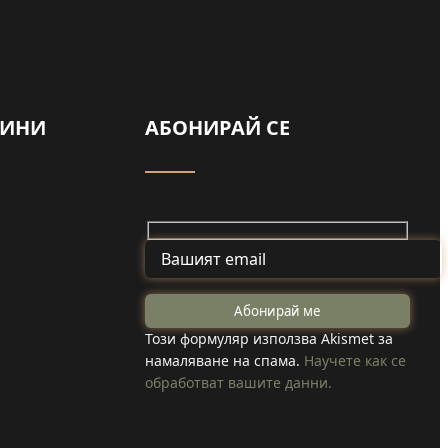
ВИНИ
АБОНИРАЙ СЕ
Майка и дъщеря
от Туден
на
създадоха
Този формуляр използва Akismet за
намаляване на спама.
Научете как се
козметика с
обработват вашите данни.
 коли
годжи бери,