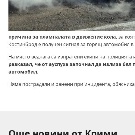
причина за пламналата в движение кола
, за ко
Костинброд е получен сигнал за горящ автомобил в
На място веднага са изпратени екипи на полицията
разказал, че от ауспуха започнал да излиза бял
автомобил.
Няма пострадали и ранени при инцидента, обясниха 
Още новини от Крими