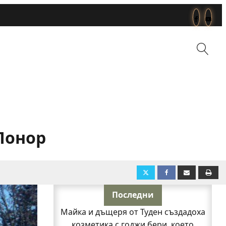
Понор
Последни
Майка и дъщеря от Туден създадоха
козметика с годжи бери, което