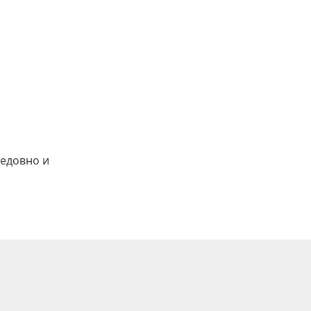
(ВИДЕО)
редовно и