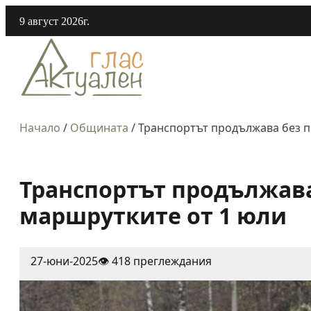
9 август 2026г.
Начало
/
Общината
/
Транспортът продължава без п
Транспортът продължава
маршрутките от 1 юли
27-юни-2025
👁️ 418 преглеждания