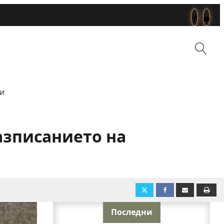
ли
азписанието на
Последни