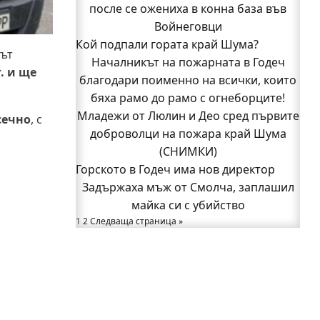
Бивш шеф на полицията в Годеч оглави
после се ожениха в конна база във
ОДМВР-Видин
Войнеговци
Кой подпали гората край Шума?
Кой подпали гората край Шума?
тът
Младежи от Люлин и Део сред първите
Началникът на пожарната в Годеч
. и ще
благодари поименно на всички, които
доброволци на пожара край Шума
бяха рамо до рамо с огнеборците!
(СНИМКИ)
Младежи от Люлин и Део сред първите
Началникът на пожарната в Годеч
сечно
, с
благодари поименно на всички, които
доброволци на пожара край Шума
бяха рамо до рамо с огнеборците!
(СНИМКИ)
Горското в Годеч има нов директор
150 декара гори, треви и храсти
Задържаха мъж от Смолча, заплашил
изгоряха край Годеч, десетки
доброволци се хвърлиха в битката с
майка си с убийство
1
2
Следваща страница »
огъня (СНИМКИ/ВИДЕО)
Полицията влиза в селата
Възможни са прекъсвания на тока утре
в части от община Годеч
Какво накара Яна и Станимир да
изберат Годеч пред живота в чужбина?