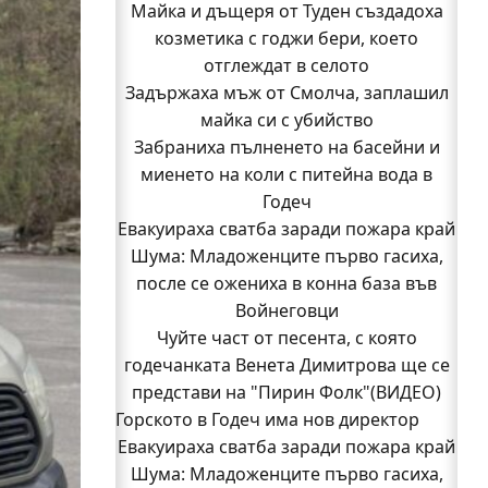
Майка и дъщеря от Туден създадоха
козметика с годжи бери, което
отглеждат в селото
Задържаха мъж от Смолча, заплашил
майка си с убийство
Забраниха пълненето на басейни и
миенето на коли с питейна вода в
Годеч
Евакуираха сватба заради пожара край
Шума: Младоженците първо гасиха,
после се ожениха в конна база във
Войнеговци
Чуйте част от песента, с която
годечанката Венета Димитрова ще се
представи на "Пирин Фолк"(ВИДЕО)
Горското в Годеч има нов директор
Евакуираха сватба заради пожара край
Заповядайте! Магазинът на "Бозмов"
Шума: Младоженците първо гасиха,
отваря врати в Годеч на 12 август