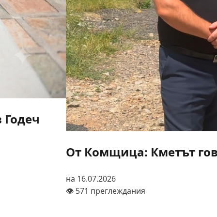
в Годеч
От Комщица: Кметът гов
на 16.07.2026
👁️ 571 преглеждания